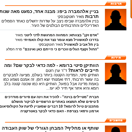
בניין אלהמברה ביפו: מבנה אחד, כמעט מאה שנות
תרבות
מאיר חוטקובסקי
בניין אלהמברה שביפו ניצב על שדרות ירושלים כאחד הסמלים
האדריכליים והתרבותיים הבולטים של העיר.
"אדם זקן" בצוותא: המחווה המרגשת לדני ליטני
מאיר
חוטקובסקי
בדרכו לנאשוויל מצא עומר נצר את קולו האמיתי
מאיר
חוטקובסקי
בין תל אביב לנאשוויל
מאיר חוטקובסקי
"החול וקצף הגלים זוכרים כי הייתם כאן ואינכם"
פרח הסלע
הוותיקן סיטי ברומא - למה כדאי לבקר שם? ומה
חייבים לראות?
ד"ר ערן רוטם
הוותיקן סיטי, המדינה הקטנה ביותר בעולם, מציעה למבקרים
בה עושר תרבותי, דתי ואמנותי יוצא דופן. זה אמנם נשמע כמו
באמת מדינה אבל בפועל, הוותיקן היא כמו שכונה קטנה בלב
רומא והיא איזור אף תייר לא יעז...
חברת "מטיילים בוינה" - להכיר את וינה עם סיורים מודרכים
5 טיפים שלא תמצאו באתרים הרשמיים לביקור מושלם
בעברית
אלה לב
מתכננים טיול לרומא? 10 דברים שמעניין לדעת על הקולוסיאום
בדיסנילנד פריז
ד"ר ערן רוטם
ד"ר ערן רוטם
ארמון ורסאי בצרפת - האם כדאי לבקר באטרקציה
המפורסמת?
ד"ר ערן רוטם
שותף או מחליף? המבחן הגורלי של שוק העבודה