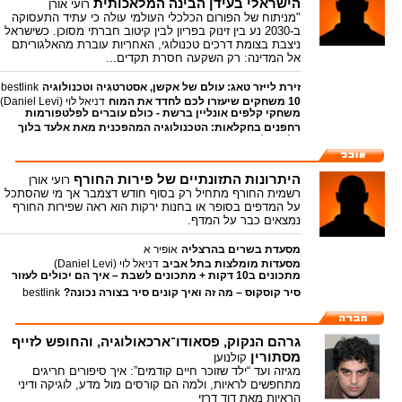
הישראלי בעידן הבינה המלאכותית
רועי אורן
"מניתוח של הפורום הכלכלי העולמי עולה כי עתיד התעסוקה
ב-2030 נע בין זינוק בפריון לבין קיטוב חברתי מסוכן. כשישראל
ניצבת בצומת דרכים טכנולוגי, האחריות עוברת מהאלגוריתם
אל המדינה: רק השקעה חסרת תקדים...
זירת לייזר טאג: עולם של אקשן, אסטרטגיה וטכנולוגיה
bestlink
10 משחקים שיעזרו לכם לחדד את המוח
דניאל לוי (Daniel Levi)
משחקי קלפים אונליין ברשת - כולם עוברים לפלטפורמות
רחפנים בחקלאות: הטכנולוגיה המהפכנית מאת אלעד בלוך
המקוונות
bestlink
אלעד בלוך
היתרונות התזונתיים של פירות החורף
רועי אורן
רשמית החורף מתחיל רק בסוף חודש דצמבר אך מי שהסתכל
על המדפים בסופר או בחנות ירקות הוא ראה שפירות החורף
נמצאים כבר על המדף.
מסעדת בשרים בהרצליה
אופיר א
מסעדות מומלצות בתל אביב
דניאל לוי (Daniel Levi)
מתכונים ב10 דקות + מתכונים לשבת – איך הם יכולים לעזור
לנו?
bestlink
סיר קוסקוס – מה זה ואיך קונים סיר בצורה נכונה?
bestlink
גרהם הנקוק, פסאודו־ארכאולוגיה, והחופש לזייף
מסתורין
קולנוען
מגיזה ועד “ילד שזוכר חיים קודמים”: איך סיפורים חריגים
מתחפשים לראיות, ולמה הם קורסים מול מדע, לוגיקה ודיני
הראיות מאת דוד דרזי