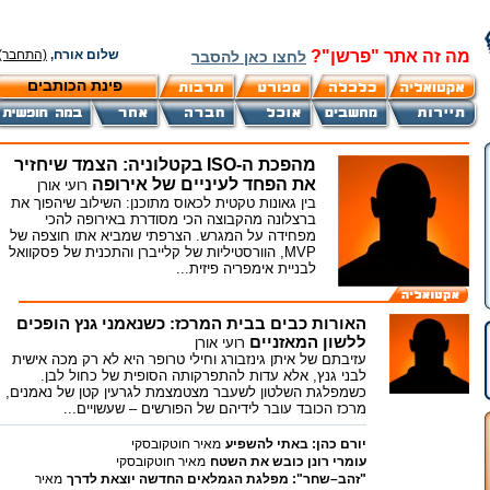
מה זה אתר "פרשן"?
שלום אורח,
(התחבר)
לחצו כאן להסבר
פינת הכותבים
מהפכת ה-ISO בקטלוניה: הצמד שיחזיר
את הפחד לעיניים של אירופה
רועי אורן
בין גאונות טקטית לכאוס מתוכנן: השילוב שיהפוך את
ברצלונה מהקבוצה הכי מסודרת באירופה להכי
מפחידה על המגרש. הצרפתי שמביא אתו חוצפה של
MVP, הוורסטיליות של קלייברן והתכנית של פסקוואל
לבניית אימפריה פיזית...
האורות כבים בבית המרכז: כשנאמני גנץ הופכים
ללשון המאזניים
רועי אורן
עזיבתם של איתן גינזבורג וחילי טרופר היא לא רק מכה אישית
לבני גנץ, אלא עדות להתפרקותה הסופית של כחול לבן.
כשמפלגת השלטון לשעבר מצטמצמת לגרעין קטן של נאמנים,
מרכז הכובד עובר לידיהם של הפורשים – שעשויים...
יורם כהן: באתי להשפיע
מאיר חוטקובסקי
עומרי רונן כובש את השטח
מאיר חוטקובסקי
"זהב–שחר": מפלגת הגמלאים החדשה יוצאת לדרך
מאיר