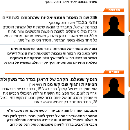
חוטקובסקי
סערה בכוכב יאיר
מאיר חוטקובסקי
245 שנות מאסר פוטנציאליות שהתכווצו לשנתיים
וחצי בלבד
מאיר חוטקובסקי
במדינת ישראל, מתברר כי הונאה שיטתית של עשרות חוסכים
וגזילת מיליוני שקלים לטובת חופשות ותכשיטים שווה פחות
מ-30 חודשי מאסר. בזמן שהחוק מאפשר ענישה מחמירה על
כל אחד מ-49 מעשי המרמה, הסדר הטיעון של מוטי...
כוס קפה במחיר של מותרות: כיצד מכסי טראמפ פוגעים
דיור מוגן: בין הבטחות נוצצות למציאות קשה וניצול דיירים
בצרכנים ובעסקים הקטנים בארה"ב
רועי אורן
מאיר חוטקובסקי
כאשר הטכנולוגיה שולטת: איך וולט מרסקת את העסקים
העלאת מחירים אוטומטית: איך יוקר החלב משפיע על הארנק
הקטנים
רועי אורן
שלך
רועי אורן
הנסיך שנעלם: הקרב של דראגן בנדר נגד משקולת
הציפיות והגוף שביקש מנוח
רועי אורן
הוא סומן כיורש של קוקוץ' כבר בגיל 15, נבחר רביעי בדראפט
וגרף מיליונים, אך הפציעות הקשות והלחץ המנטלי הכניעו את
מי שהפך מהבטחה של פעם בדור לשק חבטות תקשורתי. בגיל
28, בנדר מסתתר בקרואטיה ומשאיר את...
מנובמבר שחור לחוזה זהב: עודד קטש מלמד את מכבי ת"א
שגבר שרוצה – עושה
רועי אורן
המהפך התל-אביבי: הפועל בדרך לטופ, מכבי בדרך לחוץ
רועי
מיראלם פיאניץ' פורש: סיום קריירה מרשימה ותחילת פרק
אורן
מכבי תל אביב בדרך לחיזוק משמעותי: זאק הנקינס קרוב
חדש בחיים
רועי אורן
לחתימה
רועי אורן