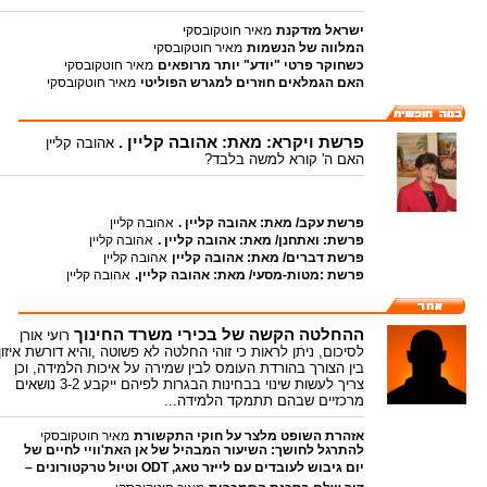
ישראל מזדקנת
מאיר חוטקובסקי
המלווה של הנשמות
מאיר חוטקובסקי
כשחוקר פרטי "יודע" יותר מרופאים
מאיר חוטקובסקי
האם הגמלאים חוזרים למגרש הפוליטי
מאיר חוטקובסקי
פרשת ויקרא: מאת: אהובה קליין .
אהובה קליין
האם ה' קורא למשה בלבד?
פרשת עקב/ מאת: אהובה קליין .
אהובה קליין
פרשת: ואתחנן/ מאת: אהובה קליין .
אהובה קליין
פרשת דברים/ מאת: אהובה קליין
אהובה קליין
פרשת :מטות-מסעי/ מאת: אהובה קליין.
אהובה קליין
ההחלטה הקשה של בכירי משרד החינוך
רועי אורן
לסיכום, ניתן לראות כי זוהי החלטה לא פשוטה ,והיא דורשת איזון
בין הצורך בהורדת העומס לבין שמירה על איכות הלמידה, וכן
צריך לעשות שינוי בבחינות הבגרות לפיהם ייקבע 3-2 נושאים
מרכזיים שבהם תתמקד הלמידה...
אזהרת השופט מלצר על חוקי התקשורת
מאיר חוטקובסקי
להתרגל לחושך: השיעור המבהיל של אן האת'וויי לחיים של
יום גיבוש לעובדים עם לייזר טאג, ODT וטיול טרקטורונים –
כולנו
רועי אורן
חוויה שמחברת צוותים גם בחורף
bestlink