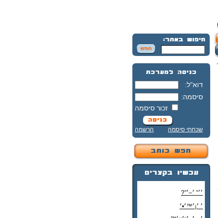
דוא"ל:
סיסמה:
זכור סיסמה
שכחתי סיסמה
הרשמה
׳׳” ׳–׳”?
׳ ׳¡׳™׳•׳