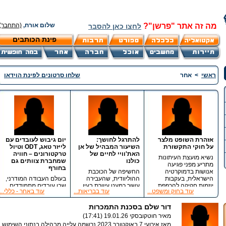
מה זה אתר "פרשן"?
שלום אורח,
(התחבר)
לחצו כאן להסבר
פינת הכותבים
ראשי
>
אחר
שלחו סרטונים לפינת הוידאו
אזהרת השופט מלצר
להתרגל לחושך:
יום גיבוש לעובדים עם
על חוקי התקשורת
השיעור המבהיל של אן
לייזר טאג, ODT וטיול
האת'וויי לחיים של
טרקטורונים – חוויה
נשיא מועצת העיתונות
כולנו
שמחברת צוותים גם
מתריע מפני פגיעה
בחורף
אנושות בדמוקרטיה
החשיפה של הכוכבת
הישראלית, בעקבות
ההוליוודית, שהעבירה
בעולם העבודה המודרני,
יוזמות חקיקה להכפפת
עשור כמעט עיוורת בעין
שבו עובדים מתמודדים
עוד בחוק ומשפט...
עוד בבריאות...
עוד באחר - כללי...
תקציבי השידור הציבורי
אחת בגלל קטרקט, היא
עם עומסים, משימות
לממשלה והגברת
לא סתם עוד רכילות
ולחצים יומיומיים, יום
דור שלם בסכנת התמכרות
השליטה הפוליטית
רפואית. היא משל מדויק
גיבוש לעובדים הוא לא
בתכנים
על היכולת המבהילה
מותרות – אלא כלי ניהולי
מאיר חוטקובסקי
19.01.26 (17:41)
שלנו לנרמל קשיים,
ואנושי חשוב. יום גיבוש
מאז אירועי 7 באוקטובר 2023 נרשמה עלייה מבהילה בנתוני השימוש