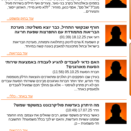
להסתגל לטשטוש ולשחוק
נכון מחזק את תחושת
בסמים ובאלכוהול בקרב בני-נוער, צעירים ואף חיילים בשירות פעיל.
את מערכת העצבים ,רק
השייכות, משפר תקשורת
מנכ"ל "אל סם", אסף כנען, מזהיר: ״ללא סיוע מיידי, הארגון ייסגר,
כדי לייצר פסאדה של
והצעירים...
נורמליות.
עוד בחוק ומשפט...
חורף שבקושי התחיל, כבר יוצא משליטה: מערכת
הבריאות מתמודדת עם התפרצות שפעת חריגה
רועי אורן
18.12.25 (01:39)
זן השפעת K גורם לזינוק בתחלואה ותמותה, מערכת הבריאות
בישראל ובחול מתכוננת למאבק בעונה קשה במיוחד.
עוד בבריאות...
האם כדאי לעובדים להגיע לעבודה באמצעות שירותי
הסעות מאורגנים?
חברת הסעות
05.10.25 (11:56)
בעידן שבו הפקקים רק הולכים ומתארכים והוצאות הדלק מטפסות
מדי חודש, יותר ויותר חברות וארגונים מבינים ששירותי הסעות עובדים
הם לא רק פתרון לוגיסטי – אלא גם מהלך חכם שמועיל לעובדים
ולמעסיק כאחד....
עוד באחר - כללי...
מה היתרון בעדשות פוליקרבונט במשקפי שמש?
הדר
17.07.25 (10:49)
כאשר בוחרים משקפי שמש, רבים שואלים את עצמם: מהו החומר
שממנו עשויות העדשות, והאם יש לכך בכלל משמעות? התשובה
חד-משמעית – כן.
עוד בבריאות...