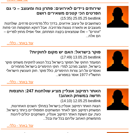
שירותים ניידים לאירועים: פתרון נוח ומעוצב – כי גם
הפרטים הכי קטנים משאירים רושם
25.05.25 (15:35)
bestlink
כשחושבים על עיצוב אירועים, בדרך כלל מדמיינים פרחים, שולחנות
מעוצבים או ותאורה נוצצת ומרהיבה. אבל דווקא המקומות הכי פחות
"זוהרים" – אלו שנמצאים בקצה המתחם, אולי אפילו מחוץ לפריים –
הם אלה...
עוד באחר - כללי...
פוקר בישראל: האם יש מקום לחוקיות?
13.05.25 (17:49)
bestlink
המעמד החוקי של הפוקר בישראל בכל הנוגע לחוקיות משחקי פוקר
בישראל, המצב מורכב למדי. חוקי ההימורים בישראל מחמירים
ואוסרים על רוב צורות ההימורים, כולל פוקר. חוק העונשין הישראלי
התשל"ז-1977 אוסר במפורש...
עוד באחר - כללי...
האתר רמיקוב אונליין מציע שולחנות 247: התנסות
חדשה במשחק האהוב!
12.05.25 (14:10)
bestlink
הצגת האתר רמיקוב אונליין בישראל במהלך השנים האחרונות,
המשחק רמיקוב הפך לאחד המשחקים הפופולריים ביותר בישראל.
כעת, עם השקת האתר רמיקוב אונליין, השחקנים יכולים ליהנות
מהמשחק האהוב עליהם בכל עת ובכל...
עוד באחר - כללי...