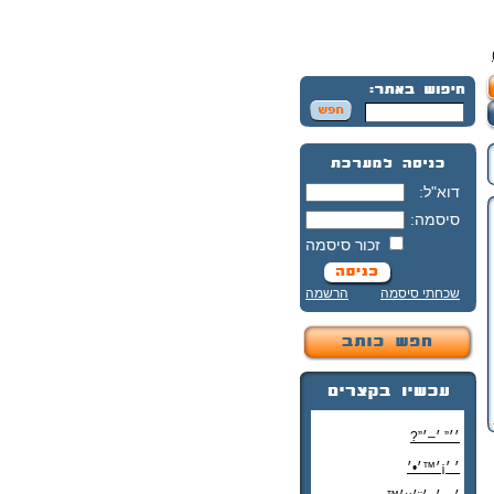
דוא"ל:
סיסמה:
זכור סיסמה
שכחתי סיסמה
הרשמה
׳׳” ׳–׳”?
׳ ׳¡׳™׳•׳