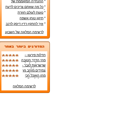
*
ההנחייה המקוממת של
משרד החינוך
*
כל מה שאתם צריכים לדעת
לפני קניית מטבח חדש
*
טעות לעולם חוזרת
*
תיקון טוחן אשפה
*
איך להתקין רדיו דיסק לרכב
לרשימה המלאה של השבוע
חדלות פירעון –
החוק החדש
מהי הדרך הטובה
בישראל
ביותר להקל על
שרשראות לגבר -
תסמיני טחורים?
In or out ?
צמידים מזהב vs
צמידים רגילים
מהו האוכל הכי
טוב לכלבים?
לרשימה המלאה