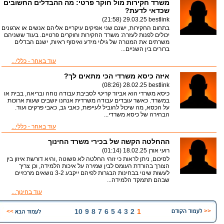
משרד חקירות מול חוקר פרטי: מה ההבדלים החשובים
שכדאי לדעת?
29.03.25 (21:58)
bestlink
בתחום החקירות, ישנם שני אפיקים עיקריים אליהם אנשים או ארגונים
יכולים לפנות לעזרה: משרד החקירות וחוקרים פרטיים. בעוד ששניהם
משרתים את המטרה של גילוי מידע ואיסוף ראיות, ישנם הבדלים
ברורים בין השניים...
עוד באחר - כללי...
איזה כיסא משרדי הכי מתאים לך?
28.02.25 (08:26)
bestlink
כיסא משרדי הוא אביזר קריטי לסביבת עבודה נוחה ובריאה, בבית או
במשרד. כאשר עובדים עבודה משרדית אנחנו יושבים שעות ארוכות
על הכסא, מה שיכול להוביל לעייפות, כאבי גב, כאבי פרקים ועוד.
הבחירה של כיסא משרדי...
עוד באחר - כללי...
ההחלטה הקשה של בכירי משרד החינוך
רועי אורן
18.02.25 (01:14)
לסיכום, ניתן לראות כי זוהי החלטה לא פשוטה ,והיא דורשת איזון בין
הצורך בהורדת העומס לבין שמירה על איכות הלמידה, וכן צריך
לעשות שינוי בבחינות הבגרות לפיהם ייקבע 3-2 נושאים מרכזיים
שבהם תתמקד הלמידה...
עוד בחינוך...
10
9
8
7
6
5
4
3
2
1