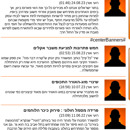
רועי אורן
24.08.23 (01:46)
בתור ישראלים אנחנו לא מכירים כל-כך את האי פארוס ביוון, אך
בימים האחרונים מתרחש שם מאבק אזרחי חשוב ומרהיב ביופיו.
למרות שהחוק ביוון מתיר לרשויות המקומיות לתת אישור לבתי-עסק
לאכלס עד 50% מרצועת החוף ,אבל יש יותר מדי מקומות שבהם
החליטו מסעדות וברים לנצל את ההזדמנות ולהשתלט על חופי הים
,ולא הותירו לאזרחי האי פארוס ולתיירים שבאו להתארח משם לפרוש
מגבת או סדין על החול הרך.
#centerBanners#
חמש פתרונות למניעת משבר אקלים
רועי אורן
15.08.23 (02:53)
שיר "כל קיץ" כותב המשורר נתן יונתן ש"קורה דבר-מה". אין ספק שמזג
-האוויר הקיצי הוא גיהינום מושלם: ההערכה היא שזה רק ההתחלה
וגם הקיצים הבאים צפויים להיות חמים מאוד, עד עכשיו עושה רושם
שהממשלה...
שינויי מזג-האוויר התכופים
רועי אורן
10.07.23 (16:56)
אז מתברר שיש שינויים במזג-האוויר והם מאוד קיצוניים כפי שנטינו
לחשוב מלכתחילה.
פרידה מסמל חולוני : פירוק כיכר הלוחמים
רועי אורן
11.06.22 (15:09)
למשורר המנוח עלי מוהר היה טור בעיתון "העיר" שנקרא "מהנעשה
בעירנו" בו הוא סיפר על מה שמתרחש בתל-אביב בה הוא גר. גם אני
מספר על המתרחש בחולון: בעקבות סלילת הקו הירוק של הרכבת