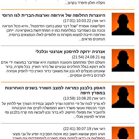
הקלה חולון תיפרד בקרוב...
היווצרות החלופה של אירופה וארצות-הברית לגז הרוסי
רועי אורן
10.03.22 (17:01)
הקלישאה אומרת "שכל דבר טומן בחובו הזדמנות", והיא ככול הנראה
נכונה גם כשמדובר במלחמות כמו זו המתרחשת באוקראינה. ייתכן
ואירופה חייבת למצוא מקורות גז חלופיים לאלו הנמצאים ברוסיה.
הנתונים מראים...
אנרגיה ירוקה לחיסכון אנרגטי וכלכלי
24.08.21 (21:54)
eg
העולם הולך ומתחמם והטענה הנפוצה היא שמדובר במעשה ידי אדם
ולאו דווקא בגלל תהליכים טבעיים של כדור הארץ. בכל מקרה, ברור
שאנחנו מנצלים לא נכון את משאבי כדור הארץ כדי להפיק אנרגיה
לצרכים ביתיים ועסקיים...
האסון בלבנון כמראה למצב השורר בשנים האחרונות
במפרץ חיפה
רועי אורן
10.08.20 (13:58)
לא צריך לנוח על זרי הדפנה וצריך לעקוב ובמידת הצורך אף ללחוץ על
חברי הכנסת ואנשי משרד ראש הממשלה לקיים את ההבטחה
ולהעביר את מפעלי הזיקוק. לא ברור נכון לעכשיו מה קרה בלבנון ומי
אחראי לפיצוץ מכלי...
רועי אורן
30.07.19 (22:41)
הגיע הזמן שנושא חשוב כמו איכות הסביבה יופיע על גבי מצעי
המפלגות,וכן כדאי להקים צוותי חשיבה להתמודדות עם משבר