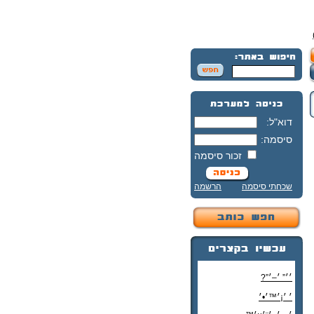
דוא"ל:
סיסמה:
זכור סיסמה
שכחתי סיסמה
הרשמה
׳׳” ׳–׳”?
׳ ׳¡׳™׳•׳