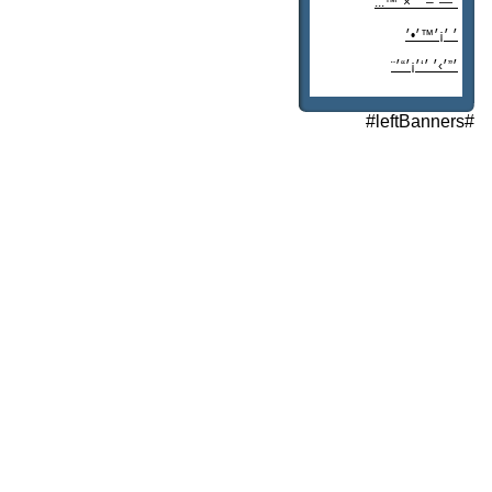
׳—׳–׳¨׳×׳™...
׳ ׳¡׳™׳•׳
׳”׳›׳ ׳‘׳¡׳“׳¨
׳‘"׳§׳¦׳¨׳™׳"?
#leftBanners#