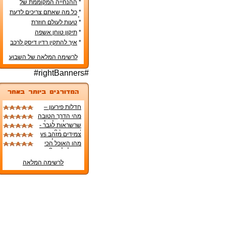
*
ההנחייה המקוממת של
משרד החינוך
*
כל מה שאתם צריכים לדעת
לפני קניית מטבח חדש
*
טעות לעולם חוזרת
*
תיקון טוחן אשפה
*
איך להתקין רדיו דיסק לרכב
לרשימה המלאה של השבוע
#rightBanners#
חדלות פירעון –
החוק החדש
מהי הדרך הטובה
בישראל
ביותר להקל על
שרשראות לגבר -
תסמיני טחורים?
In or out ?
צמידים מזהב vs
צמידים רגילים
מהו האוכל הכי
טוב לכלבים?
לרשימה המלאה