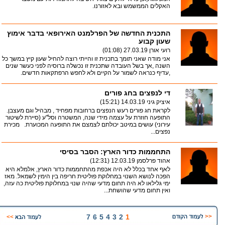
האקלים הממשמש ובא לאזורנו.
התכנית החדשה של הפרלמנט האירופאי בדבר אימוץ
שעון קבוע
רועי אורן
27.03.19 (01:08)
אני מודה שאני תומך בתכנית זו והייתי רוצה להחיל שעון קיץ במשך כל
השנה ,אך בשל העובדה שתכנית זו נכשלה ברוסיה לפני כעשר שנים
,עדיף כנראה לשמור על הקיים ולא לחפש הרפתקאות חדשים.
די לנפצים בחג פורים
איציק גיני
14.03.19 (15:21)
לקראת חג פורים רעש הנפצים ברחובות מפחיד , מבהיל וגם מעצבן.
התופעה חוזרת על עצמה מידי שנה, המשטרה וסל"ע (סיירת לשיטור
עירוני) עושים במיטב יכולתם לצמצם את התופעה המכוערת. מכירת
נפצים...
התחממות כדור הארץ: הסבר בסיסי
אהוד פרלסמן
12.03.19 (12:31)
לאף אחד בכלל לא היה אכפת מהתחממות כדור הארץ, אלמלא היא
הפכה לנושא השנוי במחלוקת פוליטית חריפה בין הימין לשמאל. מאז
ימי גלילאו לא היה תחום מדעי שהיה שנוי במחלוקת פוליטית כה עזה,
ואין תחום מדעי שהושחת...
7
6
5
4
3
2
1