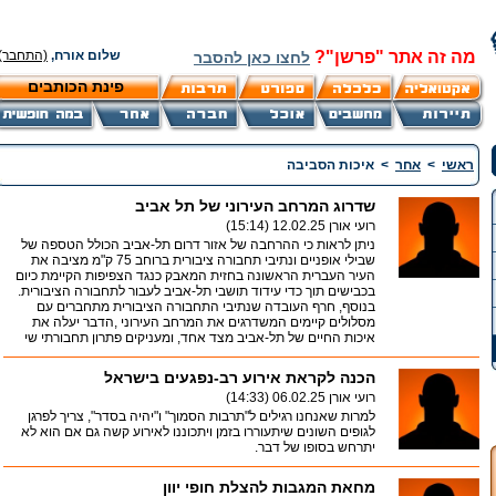
מה זה אתר "פרשן"?
שלום אורח,
(התחבר)
לחצו כאן להסבר
פינת הכותבים
ראשי
>
אחר
>
איכות הסביבה
שדרוג המרחב העירוני של תל אביב
רועי אורן
12.02.25 (15:14)
ניתן לראות כי ההרחבה של אזור דרום תל-אביב הכולל הטספה של
שבילי אופניים ונתיבי תחבורה ציבורית ברוחב 75 ק"מ מציבה את
העיר העברית הראשונה בחזית המאבק כנגד הצפיפות הקיימת כיום
בכבישים תוך כדי עידוד תושבי תל-אביב לעבור לתחבורה הציבורית.
בנוסף, חרף העובדה שנתיבי התחבורה הציבורית מתחברים עם
מסלולים קיימים המשדרגים את המרחב העירוני ,הדבר יעלה את
איכות החיים של תל-אביב מצד אחד, ומעניקים פתרון תחבורתי שי
הכנה לקראת אירוע רב-נפגעים בישראל
רועי אורן
06.02.25 (14:33)
למרות שאנחנו רגילים ל"תרבות הסמוך" ו"יהיה בסדר", צריך לפרגן
לגופים השונים שיתעוררו בזמן ויתכוננו לאירוע קשה גם אם הוא לא
יתרחש בסופו של דבר.
מחאת המגבות להצלת חופי יוון