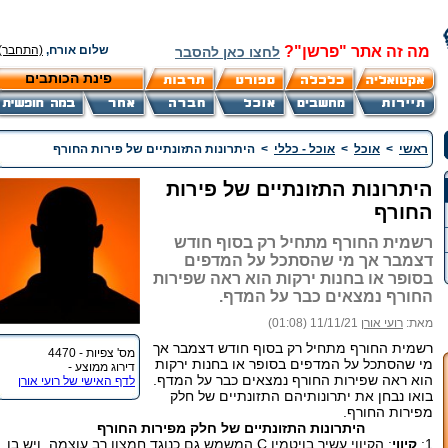
מה זה אתר "פרשן"?
שלום אורח,
(התחבר)
לחצו כאן להסבר
פינת הכותבים
ראשי
>
אוכל
>
אוכל - כללי
>
היתרונות התזונתיים של פירות החורף
היתרונות התזונתיים של פירות
החורף
רשמית החורף מתחיל רק בסוף חודש
דצמבר אך מי שהסתכל על המדפים
בסופר או בחנות ירקות הוא ראה שפירות
החורף נמצאים כבר על המדף.
מאת:
רועי אורן
11/11/21 (01:08)
רשמית החורף מתחיל רק בסוף חודש דצמבר אך
מס' צפיות - 4470
מי שהסתכל על המדפים בסופר או בחנות ירקות
דירוג ממוצע -
הוא ראה שפירות החורף נמצאים כבר על המדף.
לדף האישי של רועי אורן
בואו נבחן את יתרונותיהם התזונתיים של חלק
מפירות החורף.
היתרונות התזונתיים של חלק מפירות החורף
1:
קיווי
: הקיווי עשיר בויטמין C המשמש גם כנוגד חמצון רב עוצמה ,ויש בו