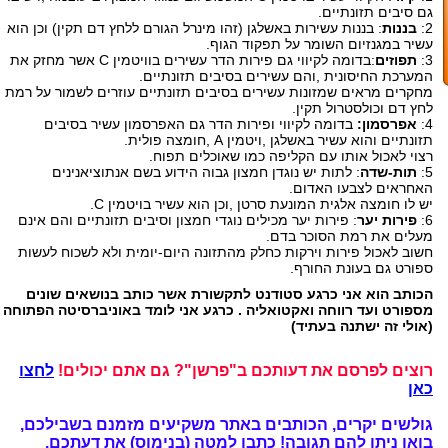
גם סיבים תזונתיים.
2:
בננות
: בננות עשירות באשלגן (זהו מינרל הגורם ללחץ דם תקין) וכן הוא
עשיר במגנזיום השומר על תפקוד הגוף.
3:
תפוזים
:בדומה לקיווי גם פירות הדר עשירים בוויטמין C אשר מחזק את
המערכת החיסונית ,והם עשירים בסיבים תזונתיים.
מחקרים מראים שמזונות עשירים בסיבים תזונתיים עוזרים לשמור על רמת
לחץ דם וכולסטרול תקין.
4:
אפרסמון:
בדומה לקיווי ופירות הדר גם האפרסמון עשיר בסיבים
תזונתיים והוא עשיר באשלגן ,ויטמין A ,חומצה פולית.
רצוי לאכול אותו עם הקליפה כמו שאוכלים תפוח.
5:
תות-שדה
: לתות יש נוגדן חמצון גבוה הידוע בשם אנתוציאנינים
האחראים לצבעו האדום.
יש לו חומצה אלגית המונעת סרטן ,וכן הוא עשיר בויטמין C.
6:
פירות יער
: פירות יער מכילים נוגדי חמצון וסיבים תזונתיים והם אינם
מעלים את רמת הסוכר בדם.
חשוב לאכול פירות וירקות כחלק מהתזונה היום-יומית ולא לשכוח לעשות
ספורט גם בעונת החורף.
הכותב הוא אני כרגע סטודנט לתקשורת אשר כותב בנושאים שונים
מספורט ועד רווחה ואקטואליה . כרגע אני לומד באוניברסיטה הפתוחה
(אולי זה ישתנה בעתיד)
רוצים לפרסם את דעותכם ב"פרשן"? גם אתם יכולים!
לחצו
כאן
גולשים יקרים, הכותבים באתר משקיעים מזמנם בשבילכם,
בואו ניתן להם תגובה!
כתבו למטה (בנימוס) את דעתכם.