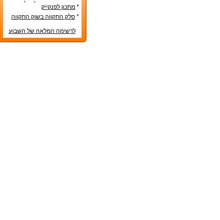
טס בטרם הונח על שולחן
*
מתכון לפנקייק
החג
*
סלק התקווה בשוק התקווה
לרשימה המלאה של השבוע