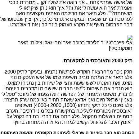
של אישה שמתייפחת... אני רואה את שולה זקן... ממררת בבכי
ואומרת 'איך הוא עושה לי את זה? איך הוא נותן שיקראו לי
מושחתת?'". פלג תיאר את הדילמה האתית-מקצועית האם
לפרסם דברים שנאמרו במקום אינטימי כל כך, אך ציין שבסופו של
דבר הפרסום חשף את הקרע העמוק בינה לבין אהוד אולמרט.
אלי פיינברג יו"ר הליכוד בכוכב יאיר צור יגאל [צילום: מאיר
חוטקובסקי]
תיק 2000 והאובססיה לתקשורת
חלק ניכר מההרצאה הוקדש לפרשות נתניהו, ובעיקר לתיק 2000.
פלג תיאר את המתח סביב חשיפת שמו של איש העסקים נוני
מוזס, ואת האזנתו לשש שעות וחצי של שיחות בין נתניהו למוזס.
הוא הגדיר את השיחות כ"שני חברים שיושבים ומדברים ביניהם".
לדבריו, משפט המפתח של הפרשה הוא הצעתו של מוזס: "טפל לי
בעניין ישראל היום ואני אדאג שאתה תהיה כאן כמה שרק תרצה".
פלג סיכם כי כל תיקי נתניהו (1000, 2000 ו-4000) משקפים
"אובססיה מטורפת לשליטה בתקשורת בכל מיני דרכים". הערב
הסתיים בשאלות מהקהל. פלג חתם את דבריו בתודה לקהל על
"אומץ הלב" להגיע ולהקשיב למרות האווירה המתוחה בחוץ.
הכותב הוא חבר באיגוד הישראלי לעיתונות תקופתית ומועצת העיתונות.