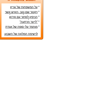
*
על המשפחות של אריק
איינשטיין ואורי זוהר
*
ויקטור שם-טוב -האיש אשר
עיצב את מפלגת השמאל
*
הניסיון לסחור עם איראן
מפ"ם
בדרכים לא-כשרות
*
"לייצר הרתעה"
*
מוחמד עלי סופה של אגדת
איגרוף
לרשימה המלאה של השבוע