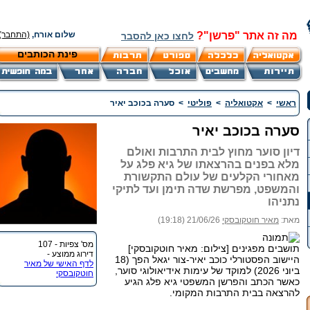
מה זה אתר "פרשן"?
שלום אורח,
(התחבר)
לחצו כאן להסבר
פינת הכותבים
ראשי
>
אקטואליה
>
פוליטי
>
סערה בכוכב יאיר
סערה בכוכב יאיר
דיון סוער מחוץ לבית התרבות ואולם
מלא בפנים בהרצאתו של גיא פלג על
מאחורי הקלעים של עולם התקשורת
והמשפט, מפרשת שדה תימן ועד לתיקי
נתניהו
מאת:
מאיר חוטקובסקי
21/06/26 (19:18)
מס' צפיות - 107
תושבים מפגינים [צילום: מאיר חוטקובסקי]
דירוג ממוצע -
היישוב הפסטורלי כוכב יאיר-צור יגאל הפך (18
לדף האישי של מאיר
ביוני 2026) למוקד של עימות אידיאולוגי סוער,
חוטקובסקי
כאשר הכתב והפרשן המשפטי גיא פלג הגיע
להרצאה בבית התרבות המקומי.