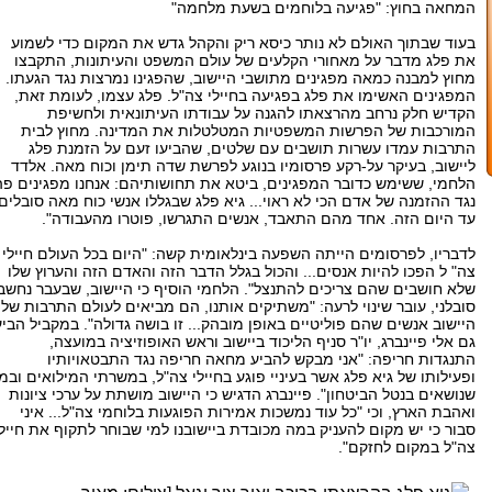
המחאה בחוץ: "פגיעה בלוחמים בשעת מלחמה"
בעוד שבתוך האולם לא נותר כיסא ריק והקהל גדש את המקום כדי לשמוע
את פלג מדבר על מאחורי הקלעים של עולם המשפט והעיתונות, התקבצו
מחוץ למבנה כמאה מפגינים מתושבי היישוב, שהפגינו נמרצות נגד הגעתו.
המפגינים האשימו את פלג בפגיעה בחיילי צה"ל. פלג עצמו, לעומת זאת,
הקדיש חלק נרחב מהרצאתו להגנה על עבודתו העיתונאית ולחשיפת
המורכבות של הפרשות המשפטיות המטלטלות את המדינה. מחוץ לבית
התרבות עמדו עשרות תושבים עם שלטים, שהביעו זעם על הזמנת פלג
ליישוב, בעיקר על-רקע פרסומיו בנוגע לפרשת שדה תימן וכוח מאה. אלדד
הלחמי, ששימש כדובר המפגינים, ביטא את תחושותיהם: אנחנו מפגינים פה
נגד ההזמנה של אדם הכי לא ראוי... גיא פלג שבגללו אנשי כוח מאה סובלים
עד היום הזה. אחד מהם התאבד, אנשים התגרשו, פוטרו מהעבודה".
לדבריו, לפרסומים הייתה השפעה בינלאומית קשה: "היום בכל העולם חיילי
צה" ל הפכו להיות אנסים... והכול בגלל הדבר הזה והאדם הזה והערוץ שלו
שלא חושבים שהם צריכים להתנצל". הלחמי הוסיף כי היישוב, שבעבר נחשב
סובלני, עובר שינוי לרעה: "משתיקים אותנו, הם מביאים לעולם התרבות של
היישוב אנשים שהם פוליטיים באופן מובהק... זו בושה גדולה". במקביל הביע
גם אלי פיינברג, יו"ר סניף הליכוד ביישוב וראש האופוזיציה במועצה,
התנגדות חריפה: "אני מבקש להביע מחאה חריפה נגד התבטאויותיו
ופעילותו של גיא פלג אשר בעיניי פוגע בחיילי צה"ל, במשרתי המילואים ובמי
שנושאים בנטל הביטחון". פיינברג הדגיש כי היישוב מושתת על ערכי ציונות
ואהבת הארץ, וכי "כל עוד נמשכות אמירות הפוגעות בלוחמי צה"ל... איני
סבור כי יש מקום להעניק במה מכובדת ביישובנו למי שבוחר לתקוף את חיילי
צה"ל במקום לחזקם".