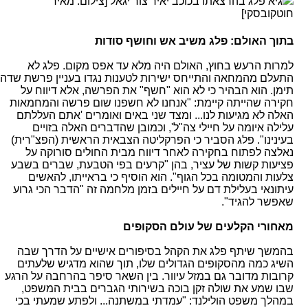
גיא פלג בהרצאתו בכוכב יאיר צור יגאל [צילום: מאיר
חוטקובסקי]
בתוך האולם: פלג משיב אש וחושף סודות
למרות הרעש בחוץ, האולם היה מלא עד אפס מקום. פלג לא
התעלם מהמחאה והתייחס ישירות לטענות נגדו בעניין פרשת שדה
תימן. הוא הבהיר כי לא הוא "חשף" את הפרשה, אלא דיווח על
חקירה שהייתה קיימת: "אנחנו לא חשפנו שום פרשה והמחמאות
האלה לא מגיעות לנו... ומצד שני באים ואומרים 'אתם העללתם
עלילה איומה על חיילי צה"ל', וכמובן שהדברים האלה בזויים
בעינינו". פלג הסביר כי הפרקליטה הצבאית הראשית (הפצ"רית)
נאלצה לפתוח בחקירה לאחר דיווח מבית החולים סורוקה על
פציעות קשות של עציר, בהן "קרעים בפי הטבעת, שברים בשבע
צלעות והמטומה בכל הגוף". הוא הוסיף כי בראייתו, להאשים
עיתונאי בעלילת דם על חיילים בזמן מלחמה זה "הדבר הכי גרוע
שאפשר להגיד".
מאחורי הקלעים של עולם הסקופים
בהמשך שיתף פלג את הקהל בסיפורים אישיים על הדרך שבה
השיג כמה מהסקופים הגדולים שלו, תוך שהוא מדגיש שלעתים
קרובות מדובר גם במזל עיוור. בין השאר סיפר בהרחבה על הרגע
שבו שמע את שולה זקן בוכה בשירותי הגברים בבית המשפט,
במהלך משפט הולילנד: "עמדתי במשתנה... ולפתע שמעתי בכי