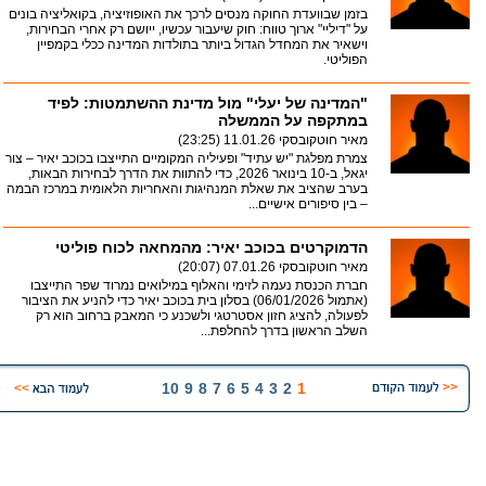
בזמן שבוועדת החוקה מנסים לרכך את האופוזיציה, בקואליציה בונים
על "דיליי" ארוך טווח: חוק שיעבור עכשיו, ייושם רק אחרי הבחירות,
וישאיר את המחדל הגדול ביותר בתולדות המדינה ככלי בקמפיין
הפוליטי.
"המדינה של יעלי" מול מדינת ההשתמטות: לפיד
במתקפה על הממשלה
מאיר חוטקובסקי
11.01.26 (23:25)
צמרת מפלגת "יש עתיד" ופעיליה המקומיים התייצבו בכוכב יאיר – צור
יגאל, ב-10 בינואר 2026, כדי להתוות את הדרך לבחירות הבאות,
בערב שהציב את שאלת המנהיגות והאחריות הלאומית במרכז הבמה
– בין סיפורים אישיים...
הדמוקרטים בכוכב יאיר: מהמחאה לכוח פוליטי
מאיר חוטקובסקי
07.01.26 (20:07)
חברת הכנסת נעמה לזימי והאלוף במילואים נמרוד שפר התייצבו
(אתמול 06/01/2026) בסלון בית בכוכב יאיר כדי להניע את הציבור
לפעולה, להציג חזון אסטרטגי ולשכנע כי המאבק ברחוב הוא רק
השלב הראשון בדרך להחלפת...
10
9
8
7
6
5
4
3
2
1