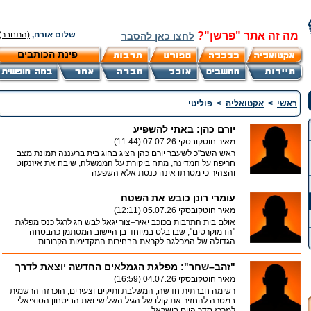
מה זה אתר "פרשן"?
שלום אורח,
(התחבר)
לחצו כאן להסבר
פינת הכותבים
ראשי
>
אקטואליה
>
פוליטי
יורם כהן: באתי להשפיע
מאיר חוטקובסקי
07.07.26 (11:44)
ראש השב"כ לשעבר יורם כהן הציג בחוג בית ברעננה תמונת מצב
חריפה על המדינה, מתח ביקורת על הממשלה, שיבח את איזנקוט
והצהיר כי מטרתו אינה כנסת אלא השפעה
עומרי רונן כובש את השטח
מאיר חוטקובסקי
05.07.26 (12:11)
אולם בית התרבות בכוכב יאיר–צור יגאל לבש חג לרגל כנס מפלגת
"הדמוקרטים", שבו בלט במיוחד בן היישוב המסתמן כהבטחה
הגדולה של המפלגה לקראת הבחירות המקדימות הקרובות
"זהב–שחר": מפלגת הגמלאים החדשה יוצאת לדרך
מאיר חוטקובסקי
04.07.26 (16:59)
רשימה חברתית חדשה, המשלבת ותיקים וצעירים, הוכרזה הרשמית
במטרה להחזיר את קולו של הגיל השלישי ואת הביטחון הסוציאלי
למרכז סדר היום בישראל