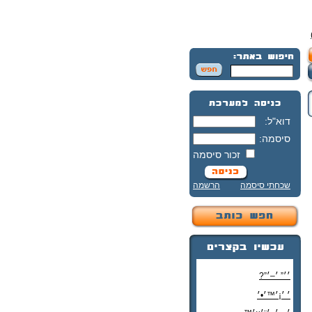
דוא"ל:
סיסמה:
זכור סיסמה
שכחתי סיסמה
הרשמה
׳׳” ׳–׳”?
׳ ׳¡׳™׳•׳