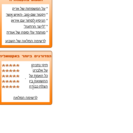
*
על המשפחות של אריק
איינשטיין ואורי זוהר
*
ויקטור שם-טוב -האיש אשר
עיצב את מפלגת השמאל
*
הניסיון לסחור עם איראן
מפ"ם
בדרכים לא-כשרות
*
"לייצר הרתעה"
*
מוחמד עלי סופה של אגדת
איגרוף
לרשימה המלאה של השבוע
תיקי נתניהו
והסיכויים לזיכויו
על אלברט
בנימוק הגנה מן
אינשטיין, רצח
כל האמת על
הצדק
תאיר ראדה,
החיסון לקורונה!
ההשוואה בין
ותחזיות מוזרות
מצבם של תושבי
הצלת כבודה
שמתגשמות.
עוטף עזה למצבם
האבוד של הכנסת
של בעלי העסקים
הכורעים תחת
לרשימה המלאה
משבר הקורונה