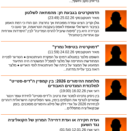
בריאיון נוקב וחשוף,...
הדמוקרטים בגבעת חן: מהמחאה לשלטון
מאיר חוטקובסקי
25.02.26 (23:49)
גולן וקריב הציגו עמדה מפוכחת אך נחרצת: הם הודו כי רמת האמון
בציבור הישראלי שואפת לאפס בעקבות הטראומה, אך טענו כי
הברירה היא בין "סיפוח שיוביל להרס המדינה" לבין "היפרדות אזרחית
עם אחריות ביטחונית"
"דמוקרטיה בטיפול נמרץ"
מאיר חוטקובסקי
24.02.26 (11:59)
השופט מלצר במונולוג דמים על הפקרת העיתונאים ● הטריגר לפנייה
המחודשת והחריפה של מלצר למפכ"ל המשטרה היה התיעוד
המזעזע של המצור על ביתה של העיתונאית לוסי האריש ● מלצר
רואה בכך עליית מדרגה...
מלחמת ההימורים 2026: בין קמפיין ה"דיפ-סטייט"
למלכודת המנדטים האבודים
רועי אורן
16.02.26 (19:00)
בין ניסיון נתניהו למכור את נרטיב ה"דיפ-סטייט" לחידת עופר וינטר
שמאיים לטרוף את הקלפים בימין, גושי הפוליטיקה הישראלית דוהרים
לבחירות 2026 על אדי דלק של פילוג והימורים מסוכנים. בזמן
שבקואליציה מתפללים...
ועדת חקירה או ועדת דחייה? המרוץ של הקואליציה
נגד השעון
רועי אורן
12.01.26 (01:54)