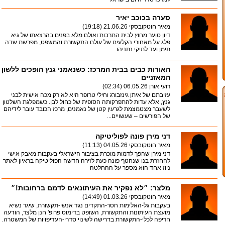
סערה בכוכב יאיר
מאיר חוטקובסקי
21.06.26 (19:18)
דיון סוער מחוץ לבית התרבות ואולם מלא בפנים בהרצאתו של גיא
פלג על מאחורי הקלעים של עולם התקשורת והמשפט, מפרשת שדה
תימן ועד לתיקי נתניהו
האורות כבים בבית המרכז: כשנאמני גנץ הופכים ללשון
המאזניים
רועי אורן
06.05.26 (02:34)
עזיבתם של איתן גינזבורג וחילי טרופר היא לא רק מכה אישית לבני
גנץ, אלא עדות להתפרקותה הסופית של כחול לבן. כשמפלגת השלטון
לשעבר מצטמצמת לגרעין קטן של נאמנים, מרכז הכובד עובר לידיהם
של הפורשים – שעשויים...
דני מירן פונה לפוליטיקה
מאיר חוטקובסקי
04.05.26 (11:13)
דני מירן שהפך לדמות מוכרת בציבור הישראלי בעקבות מאבק אישי
להחזרת בנו שנחטף פונה כעת לזירה חדשה הפוליטיקה בראיון לאתר
ניוז אחד הוא מספר על ההחלטה
מלצר: ״לא נפקיר את העיתונאים לדמם ברחובות!״
מאיר חוטקובסקי
01.03.26 (14:49)
בעקבות גל-האלימות חסר-התקדים נגד אנשי-תקשורת, שיגר נשיא
מועצת העיתונות והתקשורת, השופט בדימוס פרופ' חנן מלצר, הודעה
חריפה לכלי-התקשורת בדרישה לשינוי סדרי-העדיפויות של המשטרה.