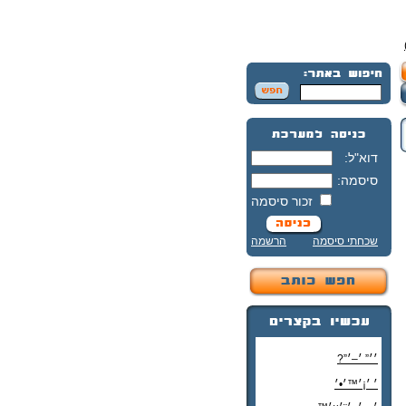
דוא"ל:
סיסמה:
זכור סיסמה
שכחתי סיסמה
הרשמה
׳׳” ׳–׳”?
׳ ׳¡׳™׳•׳