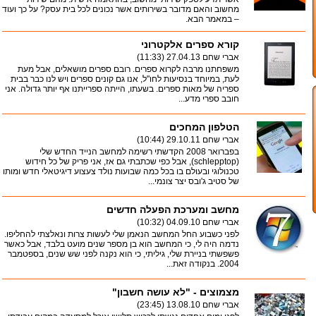
מחשוב והאם מדובר בשירותים אשר נכונים לכל בית עסק? על כך ועוד
– במאמר הבא.
קורא ספרים אלקטרוני
אברי שחם
27.04.13 (11:33)
משפחתנו מרבה לקרוא ספרים. רובם ספרים מושאלים, אבל מעת
לעת, במיוחד בנסיעות לחו"ל, אנו גם קונים ספרים ויש לנו כבר בבית
ספריה של מאות ספרים. בשעתו, הייתה ספרייתנו אף יותר גדולה. אני
חובב ספרי מדע...
הטלפון המחכים
אברי שחם
29.10.11 (10:44)
בפברואר 2008 הקדשתי רשימה למחשב הנייד החדש שלי
(schlepptop), אבל כפי שכתבתי גם אז, אני פריק של כל חידוש
טכנולוגי ובעולם בו בכל כמה שבועות נולד צעצוע דיגיטאלי חדש ומותו
של סטיב ג'ובס יצר צונמי...
מחשב ומערכת הפעלה חדשים
אברי שחם
04.09.10 (10:32)
לפני כשבוע החל המחשב הנאמן שלי לעשות צרות ונאלצתי להחליפו.
נדמה היה לי, כי המחשב הוא בן מספר שנים מועט בלבד, אבל כאשר
פשפשתי בניירת שלי, גיליתי, כי הוא נקנה לפני שש שנים, בספטמבר
2004. בנקודה זאת...
מצמוצים - "לא עושה חשבון"
אברי שחם
13.08.10 (23:45)