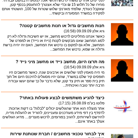
לפני ימים אחדים נגשתי לרכוש תלושי אוכל למסעדה במקום עבודתי.
מחירו של כל תלוש 15 ₪ וכדי שלא אצטרך להתעסק בכסף קטן,
שאקבל כעודף, שלפתי מארנקי שלוש שטרות של 100, הושטתי אותם
לפקידה במשרד המסעדה וביקשתי...
חנות מחשבים גדול או חנות מחשבים קטנה?
גיא אלון
09.09.09 (16:58)
כאשר אנחנו מחליטים לרכוש מחשב, אז יש חשיבות גדולה לא רק
לסוג המחשב שאנו מבקשים לקנות (נייח או ניייד) או למפרט של
המחשב, אלא גם למקום בו נרכוש את המחשב, האם זה יהיה ברשת
גדולה או שמא, נרכוש את המחשב...
מה תרצו היום, מחשב נייד או מחשב מיני נייד ?
גיא אלון
09.09.09 (16:54)
מי היה מאמין לפני שלושים או ארבעים שנה, כאשר מחשבים היו
תופסים קיר שלם במשרד, שהם יהיו מסוגלים להיכנס היום אל תוך
תיק בית ספר או תיק צד קטן, שלא נדבר על כך שהם יעשו עבודה
הרבה יותר טובה ואיכותית...
כיצד להניע משתמשים לבצע פעולות באתר?
פלוטו בע"מ
26.08.09 (17:15)
אתר מוצלח הוא אתר שהגולשים יכולים "לבלות" בו דקות ארוכות:
לדפדף בין דפי מידע מעודכנים ומעניינים, להוריד או להעלות מדיה,
להירשם לשירותים, להגיב בפורומים, לרכוש מוצרים.... מדוע הגולשים
אצלך באתר אינם...
איך לבחור טכנאי מחשבים / חברת שנותנת שירות