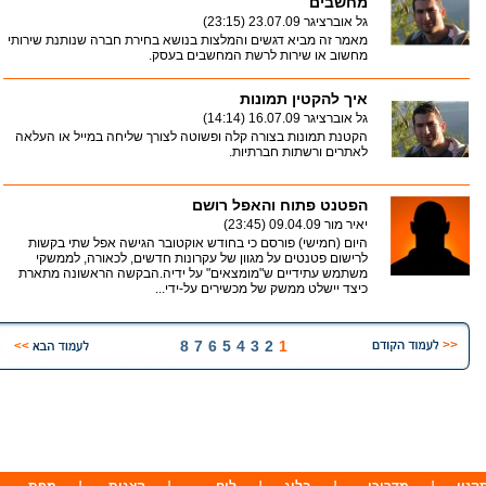
מחשבים
גל אוברציגר
23.07.09 (23:15)
מאמר זה מביא דגשים והמלצות בנושא בחירת חברה שנותנת שירותי
מחשוב או שירות לרשת המחשבים בעסק.
איך להקטין תמונות
גל אוברציגר
16.07.09 (14:14)
הקטנת תמונות בצורה קלה ופשוטה לצורך שליחה במייל או העלאה
לאתרים ורשתות חברתיות.
הפטנט פתוח והאפל רושם
יאיר מור
09.04.09 (23:45)
היום (חמישי) פורסם כי בחודש אוקטובר הגישה אפל שתי בקשות
לרישום פטנטים על מגוון של עקרונות חדשים, לכאורה, לממשקי
משתמש עתידיים ש"מומצאים" על ידיה.הבקשה הראשונה מתארת
כיצד יישלט ממשק של מכשירים על-ידי...
8
7
6
5
4
3
2
1