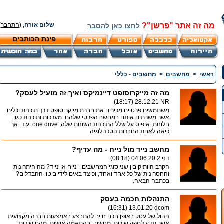
מה זה אתר "פרשן"?
שלום אורח,
(התחבר)
לחצו כאן להסבר
פינת הכותבים
ראשי
>
מחשבים
>
מחשבים - כללי
מה זה מייקרוסופט דיינמיקס ואיך זה מועיל לעסק?
28.12.21 (18:17)
NR
משתמשים פרטיים מכירים את חברת מייקרוסופט דרך תוכנות וכלים
אשר משרתים אותם במחשב הפרטי שלהם. מערכות ותוכנות כגון
חלונות, אופיס על שלל התוכנות השונות שלה, one drive ועוד. אך
כיאה לאחת החברות הטכנולוגיה
מחשב נייד מול נייח - מה עדיף?
דני 2
04.06.20 (08:18)
הקרב הוותיק בין שני סוגי המחשבים - נייח או נייד? מה היתרונות
והחסרונות של כל אחד ואחד, וכיצד באים לידי ביטוי ההבדלים?
בכתבה הבאה.
התנהלות חכמה בעסק
13.01.20 (16:31)
dcom
ניהול של עסק באופן חכם חייב להתבצע באמצעות חברה מקצועית
אשר תדע לספק שירותי מחשוב, בהתאמה אישית. מהם שירותי