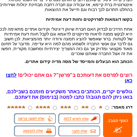
אינטרנטית ברת קיימא, אז עבודה עם חברה רחבה מבחינת יכולות ושירותים
בהחלט תתרום לכך רבות וגם תייעל את ההוצאות.
בקשו דוגמאות לפרויקטים וחוות דעת אמיתיות
אחת הדרכים לבדוק האם חברת שיווק דיגיטלי וקידום אתרים מתאימה לכם
היא לבקש ממנה לראות פרויקטים לדוגמא וגם לקבל חוות דעת אמיתיות
של לקוחות. ברור שאפשר להציג תמונה ורודה יותר מהמציאות, לכן חשוב
גם לדבר עם אנשי החברה ולשמוע מהם למה היא עדיפה. מדובר על תחום
מאוד מקצועי ומדויק אך גם כזה המצריך יצירתיות ומחשבה מקורית, חפשו
את זה אצל החברה שאתם שוכרים.
הכותב הוא הבעלים והמייסד של מסה מדיה קידום אתרים.
רוצים לפרסם את דעותכם ב"פרשן"? גם אתם יכולים!
לחצו
כאן
גולשים יקרים, הכותבים באתר משקיעים מזמנם בשבילכם,
בואו ניתן להם תגובה!
כתבו למטה (בנימוס) את דעתכם.
דרג מאמר: