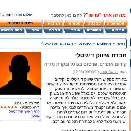
מה זה אתר "פרשן"?
שלום אורח,
(התחבר)
לחצו כאן להסבר
פינת הכותבים
ראשי
>
מחשבים
>
אינטרנט
>
חברת שיווק דיגיטלי
חברת שיווק דיגיטלי
קידום אתרים, פרסום בגוגל ובקרת מדיה
מאת:
דניאל מסטר
09/08/19 (12:36)
בחירת ספק שירותי שיווק דיגיטליים וקידום
אתרים היא אחת ממשימות מיקור החוץ הקשות
והחשובות ביותר שתוכלו לבצע עבור העסק
האינטרנטי שלכם. גם בגלל שפע ההיצע בשוק
וגם בגלל שבחירה לא נכונה יכולה להיות יקרה
מאוד ולא משלמת כלכלית מבחינת תוצאות. אז
מס' צפיות - 3350
אמנם אנחנו "קצת" משוחדים לגבי איך צריכה
דירוג ממוצע -
לדף האישי של דניאל
חברת שיווק דיגיטלי וקידום אתרים להיות
מסטר
ולהתנהל, אבל בכל זאת הכנו עבורכם מדריך קצר
ושימושי כיצד להגיע לבחירה הנכונה עבורכם.
בדקו את אתר האינטרנט של החברה