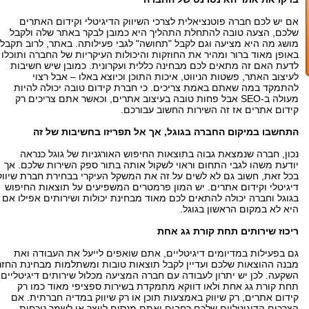
אם יש לכם חברה פוטנציאלית לצרכי השיווק הדיגיטלי וקידום האתרים
שלכם, הצעה טובה להתחלת התהליך היא כמובן לבקר באתר שלה ולקבל
מושג מה היא מציעה וגם לקבל "תחושה" לגבי פעילותה. באתר, לרוב תקבלו
באופן מאוד ברור ומהיר את החוזקות והיכולות העיקריות של החברה ותוכלו
לדעת האם זה מתאים לכם מבחינה כללית ועקרונית. כמובן שיש חשיבות
לעיצוב האתר, פשטות הניווט, איכות התוכן וכיוצא באלו – אבל רצוי
להתמקד במה שאתם באמת צריכים. כי חברת קידום טובה יכולה להיות
מעולה ב-SEO אבל פחות טובה בעיצוב אתרים, וכאשר אתם צריכים רק
קידום אתרים אז זה השירות החשוב עבורכם.
התחשבו במיקום החברה בגוגל, אך אל תפריזו בחשיבות של זה
נכון, חברה שנמצאת גבוה בתוצאות החיפוש האורגניות של גוגל כנראה
יודעת משהו לגבי התחום וראוי לשקול אותה בתור ספק השירות שלכם. אך
בכל זאת, חשוב גם לא לשים על זה את המשקל העיקרי בבחירת חברת שיווק
דיגיטלי וקידום אתרים. יש המון פרמטרים המשפיעים על תוצאות החיפוש
בגוגל וחברה יכולה להתאים לכם מאוד מבחינת יכולות ושירותים אפילו אם
היא לא במקום הראשון בגוגל.
ריכוז שירותים תחת קורת גג אחת
גם בפעילות במדיומים דיגיטליים, אתם שואפים לייעל את העבודה ואת
מבנה ההוצאות שלכם ועדיין לקבל תוצאות טובות ומשתלמות מבחינת החזר
השקעה. לכן יש יתרון לעבודה עם חברה המציעה מכלול שירותים דיגיטליים
תחת קורת גג אחת ולאו דווקא מתמקדת בשירות ספציפי מאוד כמו רק
קידום אתרים, רק שיווק באמצעות תוכן או רק שיווק במדיה חברתית. אם
הצרכים הדיגיטליים שלכם רחבים ואתם מנסים לייצר או לשמר נוכחות