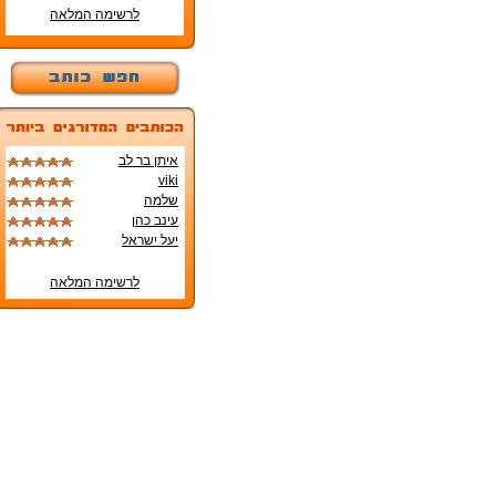
לרשימה המלאה
איתן בר לב
viki
שלמה
עינב כהן
יעל ישראל
לרשימה המלאה