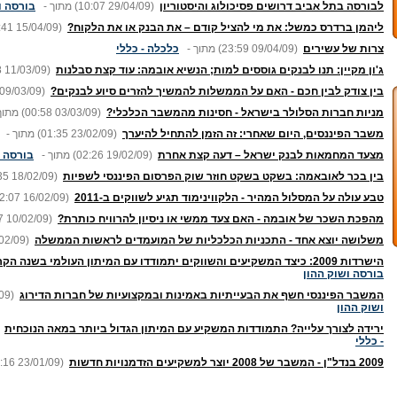
לבורסה בתל אביב דרושים פסיכולוג והיסטוריון
(10:07 29/04/09)
מתוך -
בורסה ו
ליהמן ברדרס כמשל: את מי להציל קודם – את הבנק או את הלקוח?
:41 15/04/09)
צרות של עשירים
(23:59 09/04/09)
מתוך -
כלכלה - כללי
ג'ון מקיין: תנו לבנקים גוססים למות; הנשיא אובמה: עוד קצת סבלנות
8 11/03/09)
בין צודק לבין חכם - האם על הממשלות להמשיך להזרים סיוע לבנקים?
 09/03/09)
מניות חברות הסלולר בישראל - חסינות מהמשבר הכלכלי?
(00:58 03/03/09)
מתוך
משבר הפיננסים, היום שאחרי: זה הזמן להתחיל להיערך
(01:35 23/02/09)
מתוך -
מצעד המחמאות לבנק ישראל – דעה קצת אחרת
(02:26 19/02/09)
מתוך -
בורסה ו
בין בכר לאובאמה: בשקט בשקט חוזר שוק הפרסום הפיננסי לשפיות
35 18/02/09)
טבע עולה על המסלול המהיר - הלקווינימוד תגיע לשווקים ב-2011
2:07 16/02/09)
מהפכת השכר של אובמה - האם צעד ממשי או ניסיון להרוויח כותרת?
7 10/02/09)
משלושה יוצא אחד - התכניות הכלכליות של המועמדים לראשות הממשלה
02/09)
הישרדות 2009: כיצד המשקיעים והשווקים יתמודדו עם המיתון העולמי בשנה הקרובה?
בורסה ושוק ההון
המשבר הפיננסי חשף את הבעייתיות באמינות ובמקצועיות של חברות הדירוג
09)
ושוק ההון
ירידה לצורך עלייה? התמודדות המשקיע עם המיתון הגדול ביותר במאה הנוכחית
- כללי
2009 בנדל"ן - המשבר של 2008 יוצר למשקיעים הזדמנויות חדשות
:16 23/01/09)