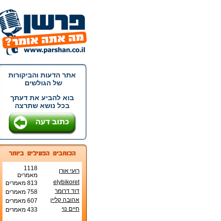
אתר הדעות והביקורות
של הגולשים
בוא להביע את דעתך
בכל נושא שתרצה
1118
רועי אורן
מאמרים
elybikoret
813 מאמרים
דוד דרומר
758 מאמרים
אהובה קליין
607 מאמרים
חיים נוי
433 מאמרים