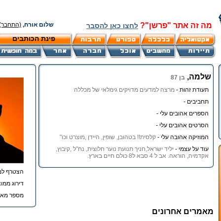
מה זה אתר "פרשן"?
שלום אורח,
(התחבר)
לחצו כאן להסבר
פינת הכותבים
שלמה,
בן 87
תעודת זהות -
מרצה למדעים מדויקים גימלאי של מכללה
תחביבים -
הספרים אהובים עלי -
הסרטים אהובים עלי -
המוזיקה אהובה עלי -
קלסית!! בטהובן, שופין, היידן ,מוצרט וכו"
עוד על עצמי -
יליד ישראל,חניך תנועת נוער חלוצית, נח"ל ,קיבוץ,
אקדמיה, הוראה. אב ל 4 סבא ל8 כולם חיים בארץ.
הצטרף למ
דירוג ממוצ
מספר מאמ
מאמרים אחרונים