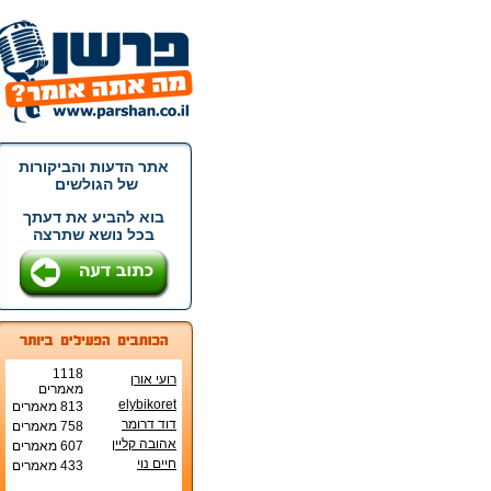
אתר הדעות והביקורות
של הגולשים
בוא להביע את דעתך
בכל נושא שתרצה
1118
רועי אורן
מאמרים
elybikoret
813 מאמרים
דוד דרומר
758 מאמרים
אהובה קליין
607 מאמרים
חיים נוי
433 מאמרים