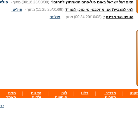
האם דגל ישראל באום -אל-פחם הואמחוץ לתחום?
(00:16 23/03/09)
מתוך -
פוליט
למי להצביע? אני מתלבט- מי מוכן לעזור?
(11:25 25/01/09)
מתוך -
פוליטי
הטפה נגד מדינתך
(00:34 20/10/08)
מתוך -
פוליטי
קנון
|
מדריכי
|
בלוג
|
לוח
|
הצגות
|
מפת
תיירות
הופעות
ילדים
האתר
בני