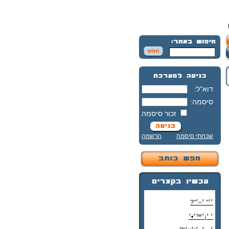
דוא"ל:
סיסמה:
זכור סיסמה
שכחתי סיסמה
הרשמה
׳׳” ׳–׳”?
׳ ׳¡׳™׳•׳