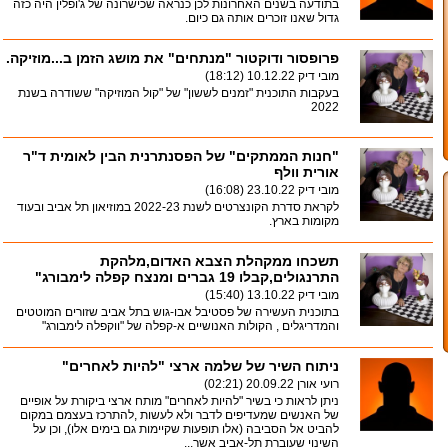
בתודעה בשנים האחרונות לכן כנראה שכישרונה של ג'ופלין היה כזה
גדול שאנו זוכרים אותה גם כיום.
פרופסור ודוקטור "מנתחים" את מושג הזמן ב...מוזיקה.
מובי דיק
10.12.22 (18:12)
בעקבות התוכנית "זמנים לששון" של "קול המוזיקה" ששודרה בשנת
2022
"חנות הממתקים" של הפסנתרנית הבין לאומית ד"ר
אורית וולף
מובי דיק
23.10.22 (16:08)
לקראת סדרת הקונצרטים לשנת 2022-23 במוזיאון תל אביב ובעוד
מקומות בארץ.
תשכחו ממקהלת הצבא האדום,מלהקת
התרנגולים,קבלו 19 גברים ומנצח קפלה לימבורג"
מובי דיק
13.10.22 (15:40)
בתוכנית העשירה של פסטיבל אבו-גוש בתל אביב שזורים המוטטים
והמדריגלים , הקולות האנושיים א-קפלה של "ווקפלה לימבורג"
ניתוח השיר של שלמה ארצי "להיות לאחרים"
רועי אורן
20.09.22 (02:21)
ניתן לראות כי בשיר "להיות לאחרים" מותח ארצי ביקורת על אופיים
של האנשים שמעדיפים לדבר ולא לעשות ,להתרכז בעצמם במקום
להביט אל הסביבה (אלו תופעות שקיימות גם בימים אלו), וכן על
השינוי שעוברת תל-אביב אשר...