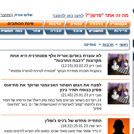
מה זה אתר "פרשן"?
שלום אורח,
(התחבר)
לחצו כאן להסבר
פינת הכותבים
ראשי
>
תרבות
>
מוסיקה
לא עוצרת באדום:אורית וולף פסנתרנית היא אחת
מקרונות "רכבת התרבות"
מובי דיק
03.02.23 (12:15)
בעקבות תוכנית מסדרת הבוקר "פנטזיה לטינית לגיטרה ופסנתר"
לפצח את הגוש השחור האניגמטי שרוקד את מתיאוס
פסיון בנוסח תמיר גינץ
מובי דיק
25.01.23 (21:45)
14 רקדנים בשחור מביאים מעל במת סוזן דאלל את גירסתו של תמיר
גינץ ולהקתו "קמע" לאורטוריה האנטישמית של י.ס. באך "מתיאוס
פסיון"
התחייה מחדש של ג'ניס ג'ופלין
רועי אורן
25.01.23 (18:22)
ה נדיר שזמר שחי מעט מאוד שנים, כמעט ולא הוציא להיטים נמצא