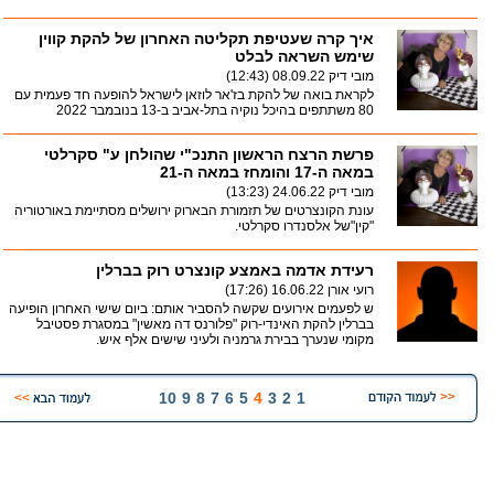
איך קרה שעטיפת תקליטה האחרון של להקת קווין
שימש השראה לבלט
מובי דיק
08.09.22 (12:43)
לקראת בואה של להקת בז'אר לוזאן לישראל להופעה חד פעמית עם
80 משתתפים בהיכל נוקיה בתל-אביב ב-13 בנובמבר 2022
פרשת הרצח הראשון התנכ"י שהולחן ע" סקרלטי
במאה ה-17 והומחז במאה ה-21
מובי דיק
24.06.22 (13:23)
עונת הקונצרטים של תזמורת הבארוק ירושלים מסתיימת באורטוריה
"קין"של אלסנדרו סקרלטי.
רעידת אדמה באמצע קונצרט רוק בברלין
רועי אורן
16.06.22 (17:26)
ש לפעמים אירועים שקשה להסביר אותם: ביום שישי האחרון הופיעה
בברלין להקת האינדי-רוק "פלורנס דה מאשין" במסגרת פסטיבל
מקומי שנערך בבירת גרמניה ולעיני שישים אלף איש.
10
9
8
7
6
5
4
3
2
1