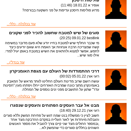
פוליסות חיסכון
אופיר א
18.01.22 (11:46)
מדוע פוליסות חיסכון עדיפות על פני השקעה בבורסה?
עוד בכלכלה - כללי...
סוגים של שיש למטבח שחשוב להכיר לפני שקונים
09.01.22 (20:25)
bestlink
מי שכבר החליף שיש למטבח בחייו יודע שלא פעם מדובר במשימה
קשה שמצריכה הרבה אנרגיות אך האמת היא שאם יודעים כיצד
לחפש, אפשר למצוא ולהתאים את השיש במטבח באופן יעיל למדי.
אילו סוגי שיש...
עוד בנדל"ן...
דרכי ההתמודדות של העולם עם מגפת האומניקרון
רועי אורן
05.01.22 (00:02)
עושה רושם שרוב מדינות העולם החליטו לוותר מראש על המאבק
באומינקרון מתוך כוונה שמרבית האזרחים ייחלו ויפתחו מעין "חסינות
עדר" שתגן על התושבים מפני זנים נוספים של המחלה.
עוד בכלכלה - כללי...
מבט אל עבר העסקים הפתוחים והעסקים שנסגרו
רועי אורן
29.12.21 (16:40)
חשוב לציין כי ממשלת בנט שמה דגש על פתיחת המשק וללא סגרים
והגבלות מיוחדות אך לאור העלייה במקדם ההדבקה מצד אחד
,ובמספר החולים מצד שני קיים צורך להגביל את מספר האנשים
השוהים בחללים סגורים כדי שהמשק לא...