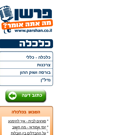
כלכלה - כללי
צרכנות
בורסה ושוק ההון
נדל"ן
*
סורגים לבית - איך להימנע
מתאונות ופריצות
*
יוסי אמודאי - מה חשוב
לדעת לפני חתימה על עסקת
*
על ההבדלים בין הובלות