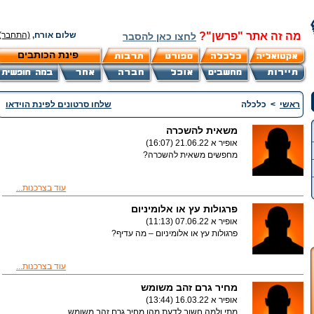
מה זה אתר "פרשן"?
שלום אורח,
(התחבר)
לחצו כאן להסבר
פינת הכותבים
ראשי
>
כלכלה
שלחו סרטונים לפינת הוידאו
משאית להשכרה
אופיר א
21.06.22 (16:07)
מחפשים משאית להשכרה?
עוד בצרכנות...
פרגולות עץ או אלומיניום
אופיר א
07.06.22 (11:13)
פרגולות עץ או אלומיניום – מה עדיף?
עוד בצרכנות...
מחיר גרם זהב משומש
אופיר א
16.03.22 (13:44)
מתי ולמה חשוב לדעת מהו מחיר גרם זהב משומש