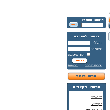
דוא"ל:
סיסמה:
זכור סיסמה
שכחתי סיסמה
הרשמה
׳׳” ׳–׳”?
׳ ׳¡׳™׳•׳