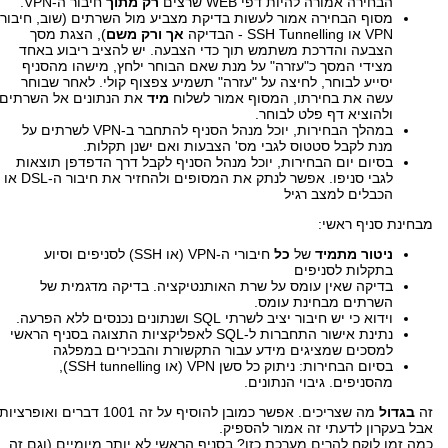
הבחירה אמורה להיות דפי WEB שרצים
רק מתוך
חיבור ה-VPN.
מסוף הבחירה אמור לעשות בדיקת מצביע מול השרתים (שוב, חיבור
VPN או SSH Tunnelling - הבדיקה
אך ורק משם
), הצגת מסך
הצבעה והדרכת משתמש תוך כדי הצבעה. יש להציב ריבוע באחד
מצידי המסך כ"עזרה" על מנת שאם הבוחר ילחץ, מישהו מהסניף
יסייע לבוחר, לחיצה על "עזרה" תשמיע צפצוף קולי. לאחר שבוחר
עשה את בחירתו, המסוף אמור לשלוח
מיד
את הנתונים אל השרתים,
ולהוציא דף פלט לבוחר.
במהלך הבחירות, יוכל מנהל הסניף להתחבר ב-VPN לשרתים על
מנת לקבל סטטוס לגבי מס' הצבעות ואם ישנן תקלות.
בסיום יום הבחירות, יוכל מנהל הסניף לקבל דרך הדפדפן תוצאות
לגבי סניפו. אפשר לנתק את המסופים ולהחזיר את חיבור ה-DSL או
הכבלים למצב רגיל
מבחינת סניף ראשי:
ניטור מתמיד
של
כל
חיבורי ה-VPN (או SSH) לסניפים וסיוע
בתקלות לסניפים
בדיקה שאין עומס על שרת האותנטיקציה. בדיקה מדגמית של
השרתים מבחינת עומס.
וידוא כי יש חיבור יציב לשרתי SQL ושנתונים נכנסים ללא הפרעה.
נתינת אישור התחברות ל-SQL לאפליקציות התצוגה בסניף הראשי
למסכים שמציגים מידע עבור התקשורת והבכירים במפלגה
בסיום הבחירות: ניתוק כל סשן VPN (או SSH tunnelling),
מהסניפים. גיבוי הנתונים.
זה
בגדול
מה שצריכים. אפשר כמובן להוסיף על זה 1001 דברים ואופרציו
אבל בעקרון לדעתי זה אמור להספיק.
כמה זמן לוקח להרים מערכת כזו? בסניף הראשי לא יותר מיומיים (וגם זה