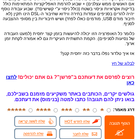
אם האנשים ממש עצלנים) + שבוע להרמת האפליקציות המתאימות כולל
בדיקות אקראיות וניסוי בשטח (כולל ניסוי ע"י קשישים!!). שבוע עבודה נוסף
יהיה להרים בסניפים עמדות בחירה ווידוא שחיבור ה-DSL הינו תקין (לא
חיבור מודם USB, מודמים כאלו לפח!) ושיש חיבוריות בין מסופי ההצבעה
לסניף.
כלומר כל האופרציה הזו יכולה להיעשות בזמן קצר יחסית (למעט העבודה
של נסיעות לסניפים). הקמת התשתית העיקרית גם לא אמורה לקחת זמן
ארוך.
אז איך טלדור נפלו בדבר כזה יחסית קטן?
לבלוג של חץ
רוצים לפרסם את דעותכם ב"פרשן"? גם אתם יכולים!
לחצו
כאן
גולשים יקרים, הכותבים באתר משקיעים מזמנם בשבילכם,
בואו ניתן להם תגובה!
כתבו למטה (בנימוס) את דעתכם.
דרג מאמר: