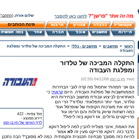
מה זה אתר "פרשן"?
שלום אורח,
(התחבר)
לחצו כאן להסבר
פינת הכותבים
ראשי
>
מחשבים
>
מחשבים - כללי
>
התקלה המביכה של טלדור ומפלגת
העבודה
התקלה המביכה של טלדור
ומפלגת העבודה
מאת:
חץ בן חמו
04/12/08 (02:50)
גם אני תמהתי אתמול מה קרה לגבי הבחירות
הממוחשבות של מפלגת העבודה. היום
קראתי
כי
האחראים לביצוע עבודת מחשוב הבחירות היא
טלדור, ועוד יותר התפלאתי: טלדור? הרי הם
הרימו את מערכות הקופות של שופרסל ועוד
כמה רשתות שיווק גדולות והם הרימו עוד
מס' צפיות - 422
פרוייקטים גדולים, אז דווקא בזה ליפול?
דירוג ממוצע -
לדף האישי של חץ בן חמו
את האמת, אינני מצליח להבין למה ליפול דווקא
בדבר כזה. דווקא פרוייקט מעין זה
לא
אמור
להיות כזה מסובך מבחינה תכנונית והקמתית. כמה לא מסובך? הבה נתכנן