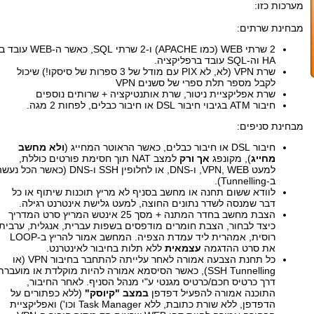
מערכות כזו:
מבחינת שרתים:
2 שרתי WEB (כמו APACHE) ו-2 שרתי SQL, כאשר ה-WEB ע
HA וה-SQL עובד ברפליקציה.
שרת VPN (לא, לא PIX עם מודל של 3 ספרות של סיסקו!) שיכול
לקבל מספר תלת ספרי של סשנים VPN
שרת אפליקציית ניטור, שרת אותנטיקציה + שרותים נוספים
חיבור ATM בגיבוי חיבור DSL או חיבור כבלים, לפחות 2 מגה.
מבחינת סניפים:
חיבור DSL או חיבור כבלים, כאשר הראוטר המחייג (
ולא מחשב
מחייג
), מקונפג
אך ורק
למצב NAT תוך חסימת פורטים כוללת,
למעט VPN, WEB, ו-DNS, או לחלופין SSH ו-DNS (כאשר הכל נ
ב-Tunnelling).
לוודא ששום תחנה או מחשב בסניף לא מריץ תוכנות שיתוף או כל
דבר שמנסה לשדר נתונים החוצה, למעט גלישת אינטרנט רגילה.
הצבת מחשב בחדר המתנה + מסך 25 אינטש המריץ סרט המדריך
כיצד לבחור, הצבת חומרים מודפסים בשפות עברית, אנגלית, ערבית,
רוסית, אמהרית ליד עמדת הצפיה. המחשב אמור להריץ ב-LOOP
את סרט ההדגמה
עצמאית
ללא תלות בחיבור לאינטרנט.
כל תחנת הצבעה אמורה לאחר עלייתה להתחבר בחיבור VPN (או
SSH Tunnelling), כאשר הסיסמא אמורה להיות מוקלדת או מועברת
דרך כרטיס חכם/כרטיס מגנטי ע"י מנהל הסניף. לאחר החיבור,
התוכנה אמורה להפעיל דפדפן
במצב "קיוסק"
(ללא כפתורים על
הדפדפן, ללא שורת כתובת, ללא Task Manager וכו') ואפליקציית