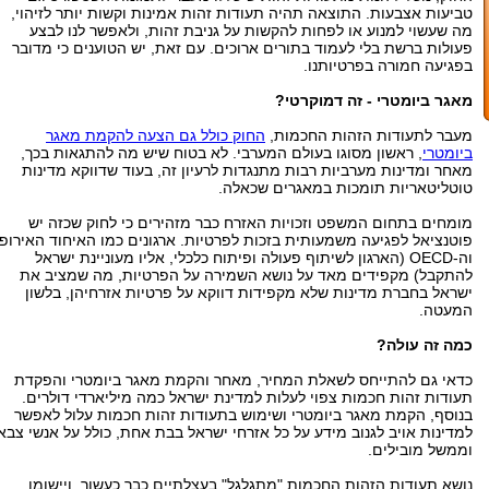
טביעות אצבעות. התוצאה תהיה תעודות זהות אמינות וקשות יותר לזיהוי,
מה שעשוי למנוע או לפחות להקשות על גניבת זהות, ולאפשר לנו לבצע
פעולות ברשת בלי לעמוד בתורים ארוכים. עם זאת, יש הטוענים כי מדובר
בפגיעה חמורה בפרטיותנו.
מאגר ביומטרי - זה דמוקרטי?
מעבר לתעודות הזהות החכמות,
החוק כולל גם הצעה להקמת מאגר
ביומטרי
, ראשון מסוגו בעולם המערבי. לא בטוח שיש מה להתגאות בכך,
מאחר ומדינות מערביות רבות מתנגדות לרעיון זה, בעוד שדווקא מדינות
טוטליטאריות תומכות במאגרים שכאלה.
מומחים בתחום המשפט וזכויות האזרח כבר מזהירים כי לחוק שכזה יש
פוטנציאל לפגיעה משמעותית בזכות לפרטיות. ארגונים כמו האיחוד האירופי
וה-OECD (הארגון לשיתוף פעולה ופיתוח כלכלי, אליו מעוניינת ישראל
להתקבל) מקפידים מאד על נושא השמירה על הפרטיות, מה שמציב את
ישראל בחברת מדינות שלא מקפידות דווקא על פרטיות אזרחיהן, בלשון
המעטה.
כמה זה עולה?
כדאי גם להתייחס לשאלת המחיר, מאחר והקמת מאגר ביומטרי והפקדת
תעודות זהות חכמות צפוי לעלות למדינת ישראל כמה מיליארדי דולרים.
בנוסף, הקמת מאגר ביומטרי ושימוש בתעודות זהות חכמות עלול לאפשר
למדינות אויב לגנוב מידע על כל אזרחי ישראל בבת אחת, כולל על אנשי צבא
וממשל מובילים.
נושא תעודות הזהות החכמות "מתגלגל" בעצלתיים כבר כעשור, ויישומו