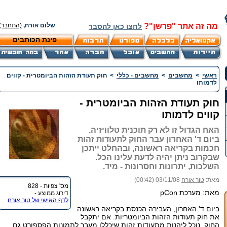
מה זה אתר "פרשן"?
שלום אורח,
(התחבר)
לחצו כאן להסבר
פינת הכותבים
ראשי
>
מחשבים
>
מחשבים - כללי
>
חוק תעודת הזהות הביומטרית - קווים
לדמותו
חוק תעודת הזהות הביומטרית -
קווים לדמותו
האח הגדול זו לא רק תוכנית טלוויזיה.
ביום ד' האחרון עבר החוק לתעודות זהות
חכמות בקריאה ראשונה, ובהחלט ייתכן
שבקרוב ניתן יהיה לדעת עלינו הכל.
השלכות, יתרונות וחסרונות - מיד.
מאת:
טור אורח
03/11/08 (00:42)
מס' צפיות - 828
מאת: מערכת pCon
דירוג ממוצע -
לדף האישי של טור אורח
ביום ד' האחרון, העבירה הכנסת בקריאה ראשונה
את חוק תעודות הזהות הביומטריות. אם יתקבל
החוק, נוכל ליהנות מתעודות זהות שיכללו מעבר לתמונות הפספורט גם