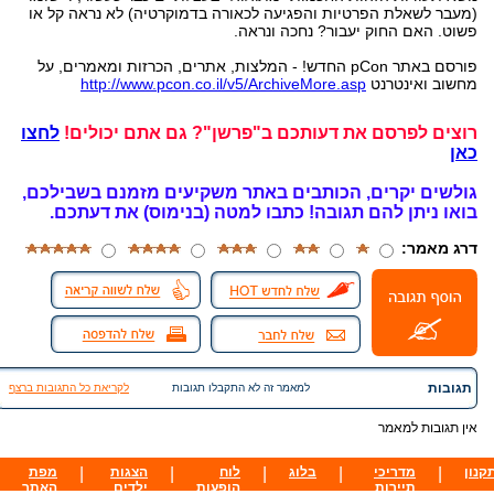
(מעבר לשאלת הפרטיות והפגיעה לכאורה בדמוקרטיה) לא נראה קל או
פשוט. האם החוק יעבור? נחכה ונראה.
פורסם באתר pCon החדש! - המלצות, אתרים, הכרזות ומאמרים, על
מחשוב ואינטרנט
http://www.pcon.co.il/v5/ArchiveMore.asp
רוצים לפרסם את דעותכם ב"פרשן"? גם אתם יכולים!
לחצו
כאן
גולשים יקרים, הכותבים באתר משקיעים מזמנם בשבילכם,
בואו ניתן להם תגובה!
כתבו למטה (בנימוס) את דעתכם.
דרג מאמר:
תגובות
למאמר זה לא התקבלו תגובות
לקריאת כל התגובות ברצף
אין תגובות למאמר
קנון
|
מדריכי
|
בלוג
|
לוח
|
הצגות
|
מפת
תיירות
הופעות
ילדים
האתר