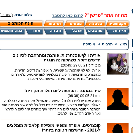
מה זה אתר "פרשן"?
שלום אורח,
(התחבר)
לחצו כאן להסבר
פינת הכותבים
ראשי
>
תרבות
>
מוסיקה
אורית וולף,פסנתרנית, פורצת ומתרחבת לכיוונים
חדשים דוקא כשהקורונה חוגגת.
מובי דיק
29.08.21 (20:49)
אורית וולף לא שוקטת על שמריה, היא פורצת דרכים חדשות,
מקונצרטים,הרצאות, הופעות בטלויזיה לפודקאסאטים"אורחים
בכפכפים" בה מתנהלות שיחות אמיצות בלי מסכות.
שיר במתנה - הפתעה ליום הולדת מקורית!
09.05.21 (08:38)
m-r
מתנה מקורית ליום הולדת? הפתעה מרגשת? שיר במתנה בהקלטה
באולפן הקלטות מקצועי, ירגש כל אדם בכל גיל. למה שיר במתנה הוא
המתנה הטובה ביותר ליום ההולדת? איך בוחרים שיר ליום הולדת?
ואיך האדם הקרוב צפוי להגיב...
קונצרטים, אופרה ומופעי מוסיקה קלאסית מומלצים
ל-2021 - הרשימה הטובה ביותר!