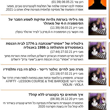
רונן צור
06.05.21 (01:39)
אספתי לכם רשימה שלמה של המלצות לקונצרטים טובים, מופעי
אופרה והופעות של מוסיקה קלאסית מצוינות שילוו אותנו ב-2021.
מה גיליתי בערמת גלויות עתיקות לשמע הסבר על
הסימפוניה ה-4 של מאהלר
מובי דיק
06.03.21 (11:39)
מה הקשר בין הסימפוניה ה-4,פרק ב' לצייר ארנולד בוקלין
גילגוליה של "אסתר"שנכתבה ב-1774 לבית הכנסת
באמסטרדם והתגלתה ב-1998 באנגליה
מובי דיק
27.02.21 (17:44)
לקראת פורים תזמורת הבארוק ירושלים,העלתה אחת האריות מתוך
האורטוריה "אסתר" בבית הכנסת הישן ב"שערי צדק" ירושלים
מורה טוב לחיים :וולטר רייטר - כולם היו בניו ותלמידיו
מובי דיק
07.02.21 (21:19)
קונצרט, סימפוזיון בינלאומי וכתות אמן במחווה לספרו פורץ הדרך של
וולטר רייטר A FIFTY - LESSON COURSE & THE BAROQUE
VIOLIN - VIOLA
איך מוחאים כף בקונצרט ללא קהל?
מובי דיק
26.12.20 (06:38)
התזמורת הקאמרית הישראלית מנפיקה כל חודש קונצרט בשידור חי
ללא קהל וכל זה בשנת הקורונה 2020