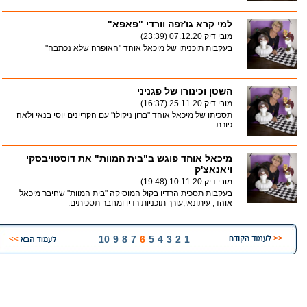
למי קרא גו'זפה וורדי "פאפא"
מובי דיק
07.12.20 (23:39)
בעקבות תוכניתו של מיכאל אוהד "האופרה שלא נכתבה"
השטן וכינורו של פגניני
מובי דיק
25.11.20 (16:37)
תסכיתו של מיכאל אוהד "ברון ניקולו" עם הקריינים יוסי בנאי ולאה
פורת
מיכאל אוהד פוגש ב"בית המוות" את דוסטויבסקי
ויאנאצ'ק
מובי דיק
10.11.20 (19:48)
בעקבות תסכית הרדיו בקול המוסיקה "בית המוות" שחיבר מיכאל
אוהד, עיתונאי,עורך תוכניות רדיו ומחבר תסכיתים.
10
9
8
7
6
5
4
3
2
1