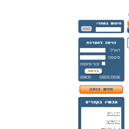
דוא"ל:
סיסמה:
זכור סיסמה
שכחתי סיסמה
הרשמה
׳׳” ׳–׳”?
׳ ׳¡׳™׳•׳