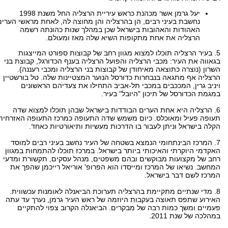
יעל גרמן אשר מכהנת כראש עיריית הרצליה החל משנת 1998
נחשבת בעיני רבים, הן בהרצליה והן מחוצה לה, לאחת מראשי הערים
האהודות והאהובות בישראל שכן במהלך שנות כהונתה רשמה
הרצליה את אחת מתקופות השיא שלה מאז ומעולם.
5. בעיר הרצליה תוכלו למצוא מגוון רחב של קבוצות ספורט המייצגות
בגאווה את העיר: מכבי הרצליה והפועל הרצליה בענף הכדורגל, קבוצת בני
השרון (נוצרה כתוצאה מאיחודן של קבוצות בני הרצליה ומכבי רעננה).
הרצליה אף מתגאה בנבחרות כדורסל הנוער המצטיינות שלה. טל בורשטיין
ויניב גרין, המככבים במכבי תל-אביב התחילו את צעדיהם הראשונים
במגמת הכדורסל של תיכון "היובל" בעיר.
6. הרצליה היא אחת הערים הבודדות בישראל שבהן תוכלו למצוא שדה
תעופה פעיל ומאוכלס. כיום משמש שדה התעופה כמרכז התעופה האזרחית
הקלה בישראל וניתן לעבור בו הדרכות מעשיות ותיאורטיות כאחד.
7. המרכז הבינתחומי הנמצא בשטחה של העיר נחשב בעיני רבים למוסד
האקדמי היוקרתי והאיכותי ביותר בישראל. במרכז תוכלו להתמחות במגוון
רחב של מקצועות מבוקשים ובהם משפטים, מנהל עסקים, תקשורת ומדעי
המחשב. נשיאו של המרכז ומייסדו הוא הפרופ' אוריאל רייכמן שהפך את
המרכז לשם דבר בישראל.
8. מדי שנתיים מתקיימת בהרצליה תערוכת הביאנלה לאומנות עכשווית.
האירוע שתפס תאוצה בעקבות היוזמה של ראש העיר גרמן, נערך עד עתה
פעמיים ומשך כמות רבה של מבקרים. הביאנלה הקרוב צפוי להתקיים
במהלכה של שנת 2011.