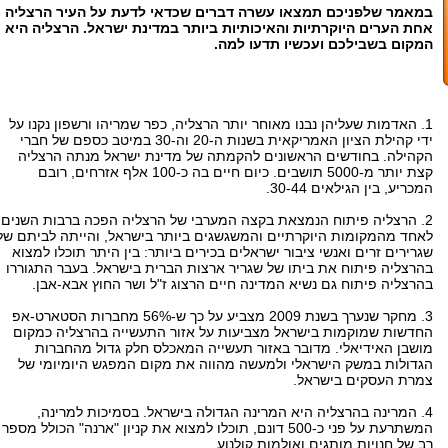
במאמר שלפניכם תמצאו עשרה דברים שכדאי לדעת על העיר הרצליה -
אחת הערים היוקרתיות והאיכותיות ביותר במדינת ישראל. הרצליה היא
המקום בשבילכם ועכשיו תדעו למה.
1. האדמות שעליהן נבנו מאוחר יותר הרצליה, כפר שמריהו ורשפון נקנו על
ידי קהילת הציון האמריקאית בשנות ה-20 וה-30 במיטב כספם של חברי
הקהילה. בחודשים הראשונים להקמתה של מדינת ישראל מנתה הרצליה
קצת יותר מ-5000 תושבים. כיום חיים בה כ-100 אלף אזרחים, רובם
המכריע, בין הגילאים 30-44.
2. הרצליה פיתוח הנמצאת בקצה המערבי של הרצליה הפכה ברבות השנים
לאחד מהמקומות היוקרתיים והמשגשגים ביותר בישראל, והייתה לביתם של
שגרירים זרים ואנשי ציבור ישראלים בכירים ביותר: בין היתר תוכלו למצוא
בהרצליה פיתוח את ביתו של שגריר ארצות הברית בישראל. בעבר התגוררו
בהרצליה פיתוח גם נשיא המדינה חיים הרצוג ז"ל ושר החוץ אבא-אבן.
3. מחקר שנערך בשנת 2009 מצביע על כך ש-56% מחברות הסטארט-אפ
החדשות שמוקמות בישראל מצביעות על אזור התעשייה בהרצליה כמקום
מושבן האידיאלי. מדובר באזור תעשייה המאכלס חלק גדול מהחברות
הגדולות במשק הישראלי ולמעשה מהווה את מקום המפגש היומיומי של
צמרת העסקים בישראל.
4. המרינה בהרצליה היא המרינה הגדולה בישראל. בסמיכות למרינה,
המשתרעת על פני כ-500 דונם, תוכלו למצוא את קניון "ארנה" הכולל מספר
רב של חנויות מותגים ואולמות קולנוע.