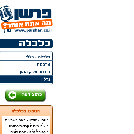
כלכלה - כללי
צרכנות
בורסה ושוק ההון
נדל"ן
*
יוסי אמודאי - האם השקעות
נדל"ן בארה"ב הן בטוחות?
*
אילו מיסים קבוצת רכישה
צריכה לשלם? - קפיטל גרופ
*
קפיטל גרופ - מהם היטלי