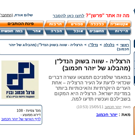
מה זה אתר "פרשן"?
שלום אורח,
(התחבר)
לחצו כאן להסבר
פינת הכותבים
ראשי
>
כלכלה
>
נדל\"ן
>
הרצליה - שווה בשוק הנדל"ן (מהבלוג של יזהר
חכמוב)
הרצליה - שווה בשוק הנדל"ן
(מהבלוג של יזהר חכמוב)
במאמר שלפניכם תמצאו עשרה דברים
שכדאי לדעת על העיר הרצליה – אחת
הערים היוקרתיות והאיכותיות ביותר
במדינת ישראל. הרצליה היא המקום
בשבילכם ועכשיו תדעו למה.
מאת:
יזהר חכמוב
15/05/11 (10:53)
מס' צפיות - 108
מאת :
יזהר חכמוב
דירוג ממוצע -
לדף האישי של יזהר חכמוב