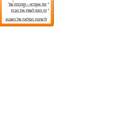
בע"מ
המיסים בקבוצת רכישה?
*
יוסי אמודאי - הפיכתה של
דטרויט ליעד נדל"ן מבוקש
*
זה הזמן לשפץ את הבית
לרשימה המלאה של השבוע