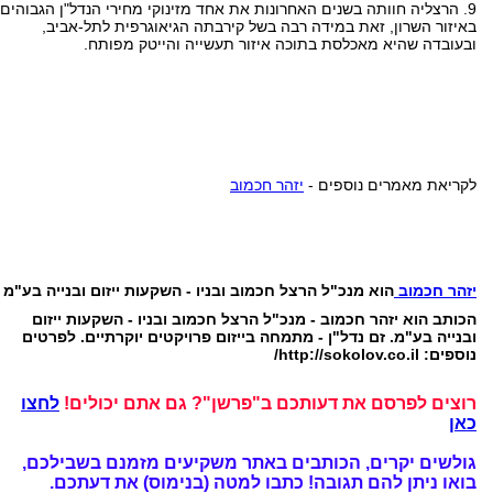
9. הרצליה חוותה בשנים האחרונות את אחד מזינוקי מחירי הנדל"ן הגבוהים
באיזור השרון, זאת במידה רבה בשל קירבתה הגיאוגרפית לתל-אביב,
ובעובדה שהיא מאכלסת בתוכה איזור תעשייה והייטק מפותח.
לקריאת מאמרים נוספים -
יזהר חכמוב
יזהר חכמוב
הוא מנכ"ל הרצל חכמוב ובניו - השקעות ייזום ובנייה בע"מ
הכותב הוא יזהר חכמוב - מנכ"ל הרצל חכמוב ובניו - השקעות ייזום
ובנייה בע"מ. זם נדל"ן - מתמחה בייזום פרויקטים יוקרתיים. לפרטים
נוספים: http://sokolov.co.il/
רוצים לפרסם את דעותכם ב"פרשן"? גם אתם יכולים!
לחצו
כאן
גולשים יקרים, הכותבים באתר משקיעים מזמנם בשבילכם,
בואו ניתן להם תגובה!
כתבו למטה (בנימוס) את דעתכם.