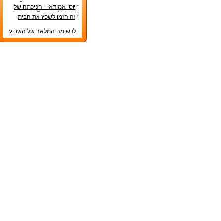
בע"מ
המיסים בקבוצת רכישה?
*
יוסי אמודאי - הפיכתה של
דטרויט ליעד נדל"ן מבוקש
*
זה הזמן לשפץ את הבית
לרשימה המלאה של השבוע