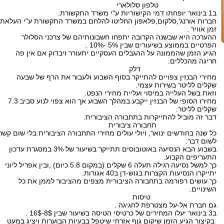
טלפון סלולארי
ב1 בינואר יופחתו דמי הקישוריות ע"י משרד התקשורת.
חברות אורנג',סלקום,פלאפון החליטו להלחם במשרד התקשורת ע"י העלאת
זמן אוויר .
ההערכה היא שבשנה הקרובה יתפחו חשבונותיהם של צרכני הסלולר
הפרטיים בממוצע בשיעורים שבין 5% -10% .
הגיע הזמן שהממונה על ההגבלים העסקיים יתעורר ויבדוק אם אין פה
חריגה מהכללים.
דלק
מחירי הבנזין צפויים להתייקר בסוף השבוע ולעבור את הרף של שבעה
שקלים לליטר בשירות עצמי.
וזאת בשל העלייה במיסוי ועליית מחירי הנפט.
מחירו הסופי של הבנזין ייקבע במהלך השבוע אך הוא צפוי לנוע סביב 7.3
שקלים לליטר.
דבר זה מוביל להתייקרות בתחבורה הציבורית.
תחבורה ציבורית
כל שנה בחודשים ינואר, ויולי עולים מחירי התחבורה הציבורית בלי שום קשר
לשום דבר.
בשבוע הבא הנסיעה באוטובוסים תתייקר בשיעור של 3% במסגרת עדכון
התעריפים הקבוע.
כך למשל נסיעה רגילה תעלה 6 שקלים (במקום 5.8 כיום) ,ובין אפריל ליוני
יתייקרו הנסיעות הקצרות בגוש-דן ב40 אגורות.
כך עושים רפורמה בתחבורה הציבורית מצפים מהציבור לממן את כל
השינויים.
טיסות
גם חברת אל-על מצטרפת לחגיגה .
ב3 בינואר יעלו המחירים של כרטיסי הטיסה בשיעור שבין 8$-16$ .
בקיצור הגיע הזמן שיקום גןף אזרחי שיטפל בבעיות הבוערות ויציג במעט