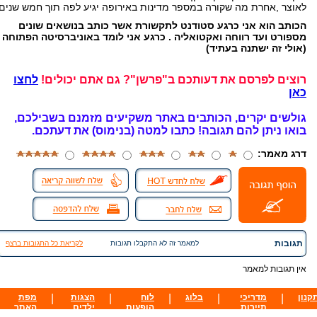
לאוצר ,אחרת מה שקורה במספר מדינות באירופה יגיע לפה תוך חמש שנים.
הכותב הוא אני כרגע סטודנט לתקשורת אשר כותב בנושאים שונים
מספורט ועד רווחה ואקטואליה . כרגע אני לומד באוניברסיטה הפתוחה
(אולי זה ישתנה בעתיד)
רוצים לפרסם את דעותכם ב"פרשן"? גם אתם יכולים!
לחצו
כאן
גולשים יקרים, הכותבים באתר משקיעים מזמנם בשבילכם,
בואו ניתן להם תגובה!
כתבו למטה (בנימוס) את דעתכם.
דרג מאמר:
תגובות
למאמר זה לא התקבלו תגובות
לקריאת כל התגובות ברצף
אין תגובות למאמר
קנון
|
מדריכי
|
בלוג
|
לוח
|
הצגות
|
מפת
תיירות
הופעות
ילדים
האתר