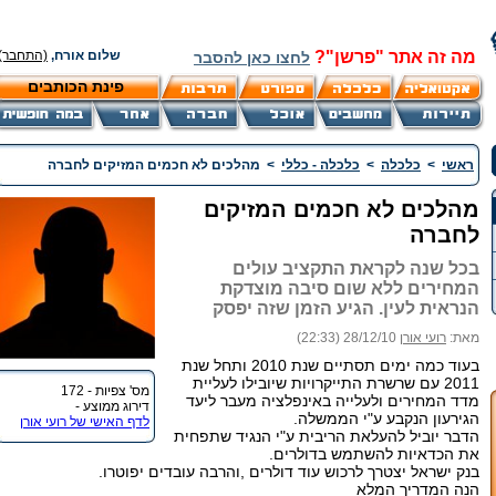
מה זה אתר "פרשן"?
שלום אורח,
(התחבר)
לחצו כאן להסבר
פינת הכותבים
ראשי
>
כלכלה
>
כלכלה - כללי
>
מהלכים לא חכמים המזיקים לחברה
מהלכים לא חכמים המזיקים
לחברה
בכל שנה לקראת התקציב עולים
המחירים ללא שום סיבה מוצדקת
הנראית לעין. הגיע הזמן שזה יפסק
מאת:
רועי אורן
28/12/10 (22:33)
בעוד כמה ימים תסתיים שנת 2010 ותחל שנת
2011 עם שרשרת התייקרויות שיובילו לעליית
מס' צפיות - 172
מדד המחירים ולעלייה באינפלציה מעבר ליעד
דירוג ממוצע -
הגירעון הנקבע ע"י הממשלה.
לדף האישי של רועי אורן
הדבר יוביל להעלאת הריבית ע"י הנגיד שתפחית
את הכדאיות להשתמש בדולרים.
בנק ישראל יצטרך לרכוש עוד דולרים ,והרבה עובדים יפוטרו.
הנה המדריך המלא