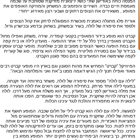
המנסה כוחה באודישן שולי כושל ליצאנית מזדקנת שסוחבת על שכמה
מעמסת חיים כבדה. השירים והפזמונים, המשחק והמוזיקה האופפים את
המופע , משאירים את הצופים רתוקים ושבעי רצון מאירוע ייחודי.
אורית פלג מתגלה כאמנית מוכשרת המסוגלת לרתק את קהל הצופים
ולספר את סיפורה של לולה, בשיר ובמשחק, בשחוק ובדמע ובכישרון גדול.
קברט הוא מופע בידור המאופיין בקטעי קומדיה, שירה ,משחק ואפילו מחול.
הקברט מאופיין בדרך כלל על ידי אתר ההופעה - מועדון לילה או בית קפה
עם במת הופעה כאשר הצופים מסובים סביב שולחנות. מופעי קברט עוסקים
בבידור קל וגם בסטירה פוליטית. מקור המילה הוא צרפתי, סוג של קערית
לקפה ששימשה את המועדונים בהם נוסד סגנון הקברט.
המיוזיקל "קברט" המחיש את מהות הסגנון וגם בארץ היו מופעי קברט רבים
מאוד ואפילו חנוך לוין הגיש דוגמה ממנו ב"את ואני והמלחמה הבאה".
"לילה עם לולה" מספר את סיפורה של לולה, משחר בחרותה ועד זקנתה,
במעוף לילה אחד מרתק. בתחילת המופע אנו רואים את לולה הצעירה מנסה
את מזלה באודישן לפני בעל מועדון , אך הוא משלח אותה מעל דרכו. לולה
אכן רצתה להיות שחקנית, אבל הנסיבות, כפי שאומרים, הפכו אותה
ליצאנית והיא מתפוררת והולכת לנגד עינינו הכלות.
למעשה, לילה עם לולה הוא קברט לילי על חלום שכבה. המופע חושף את
דמותה של לולה, שחקנית צעירה עם חלומות גדולים שמתפוגגים מול
המציאות האכזרית, הם מעוורים את עיניה ובסופו של דבר מניעים אותה
לרדת לזנות. ככל שאנו מתקדמים בזמן, אנו עדים להזדקנותה של לולה לנגד
עינינו. ככל שייאושה המתגבר גורם לה לחצות גבול נוסף ומימוש חלומה
מתרחק, כך ביצועיה הבימתיים נעשים חזקים יותר. המופע ממזג בין