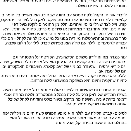
באוניברסיטת תל אביב, הופיעה במופעים שונים ובהצגות ואפילו משלימה
חומרים לאלבום שירים משלה.
לדברי אורית, הקהל נלקח למסע עם הזונה שבתוכו. הוא משייט בין חומרים
קלאסיים למודרניים: סארטר לצד סמנטה פוקס, ז'אק ברל לצד היוריתמיקס,
קורט וייל לצד שירלי בייסי ואחרים. חלק מן החומרים לוקטו מעל דפי
העיתונים. חלק אחר נבחר ממחזות או שירים מוכרים, פחות או יותר. היא
יוצרת דיאלוג נוקב בין השחקן ובין המציאות היומיומית שלו. מציאות שבה
סחר ברגשות ובהתערטלות מיידית בפני כל מי שמוכן להיות לקהל - הם כלי
עבודה לגיטימיים. לילה עם לולה הוא בפירוש קברט לילי על חלום שכבה,
נגוז.
עזר כנגדה מהווה לירון משולם הכישרונית, הפורטת על הפסנתר וגם
מצטרפת בשירה בכמה קטעים. כל הרעיון הוא של אורית פלג- משחק, שירה
וגם כוריאוגרפיה- שנעזרה בבימוי של זאב קלאתי. העיבודים האלקטרוניים
הם של יסמין אבן .
לולה היא יצאנית זקנה. היא ראתה הכול והכול ראה אותה. פעם היא רצתה
להיות שחקנית והיום היא משחקת במועדוני לילה וברחוב.
הגבירות המכובדות שהצטופפו לצידי באולם צוותא בתל אביב מחו דמעה
בשירו המרגש של ז'אק ברל על לילה בנמל באמסטרדם ולולה מחתה אגלי
דמעה בזוית עיניה , חשפה פה מרקיב וכעור בולט והודתה לקהל שקיבל
אותה בתשואות שבקעו ממש מן הלב.
לסיכום- קברט הלילה עם לולה הוא מופע הפורש קשת חיים מוזיקלית יפה
ונעימה עם הרבה מאוד מוסר השכל, אמירה נבונה. אין בו רגע דל והוא
בהחלט מהוה שעור בבידור קל, אבל מהנה