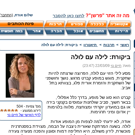
מה זה אתר "פרשן"?
שלום אורח,
(התחבר)
לחצו כאן להסבר
פינת הכותבים
ראשי
>
תרבות
>
תיאטרון
>
ביקורת: לילה עם לולה
ביקורת: לילה עם לולה
מאת:
חיים נוי
22/03/09 (23:47)
מסע לילי הזוי עם לולה, הפרוצה שרצתה להיות
שחקנית, מוגש במופע קברט מרגש, נושך וחושפני
של השחקנית והזמרת אורית פלג, בצוותא בתל
אביב.
קברט הוא סוג של מופע, בדרך כלל אפלולי,
בבאר חשוך, סביב שולחנות עמוסים בקנקני בירה
מס' צפיות - 504
או גם במועדון יוקרתי ומצוחצח, מלווה בלגימות
דירוג ממוצע -
יין אדום ומיני תרגימות.
לדף האישי של חיים נוי
אודה, לא ידעתי למה לצפות מן המופע אודות
לולה. בשעה המרתקת שאורית ניצבה על הבמה, מצוידת בפסנתרנית
מוכשרת, לירון משולם, היא החליפה דמות וסגנון והפכה מנערה צעירה