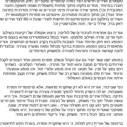
טקסטים ושירים חדשים לצד כאלה קלאסיים ומקוריים. חלק מהטקסטים
חוברו במיוחד, אחרים נלקחו מתוך מחזות (חשמלית ושמה תשוקה,הזונה
המכובדת וכו') מתוך שירה ארוטית מימי הביניים או שירה מודרנית (תרצה
אתר ועוד) וכן מתוך כתבות ממגזינים, אינטרנט או ספרות דוקומנטארית.
השירים בחלקם הם אינטרפרטציות חדשות לשירי שנות ה-80 לצד שירים 
ז'אק ברל, שירלי בייסי, חווה אלברשטיין וכו'.
אורית גם אחראית לעיבודים של לוליטה, ביצוע אקפלה של רקיעות בשילוב
תוף מרים, שירה ושילוב פלמנקו. השיר בנמל באמסטרדם שהוא בעצם סיום
המופע הוא חזק ומיוחד וגורר תגובות נלהבות בקרב הצופים הנרגשים. אורית
מתאפרת בזמן המופע והופכת בהינף מכחול ופאה מנערה צעירה ובלונדית
לזונה קשישה וכעורה ותורמת לאווירה ולמשחק המיוחדים.
במופע ישנו קשר ישיר גם עם הקהל ובשלב מסוים מוזמן אחד הצופים לקבל
שירותים מיוחדים ממנה והוא חוזר עד מהרה - מאחורי הקלעים- כשחיוך
רחב נסוך על פניו. אל תטעו. זה אינו מופע וולגרי וזול. זהו מופע אומנותי
מיוחד. אורית פלג מפגינה כשרון רב של יכולת משחק, שירה וקצב וסוחפת
איתה את הצופים באולם האפלולי.
כפי שציינתי, אורית היא לא רק שחקנית מרגשת, אלא פרפומרית וזמרת
משובחת. יש לה כישרון מיוחד להפוך מנערה צעירה וצייצנית ליצאנית
ותיקה, בעלת שיניים מרקיבות וגוף מדושן מעומס שנים דואבות. איך היא
עושה זאת? תוך כדי משחק , ממש על הבמה. מצוידת בכלי איפור ואביזרים
פעוטים ותוך רגע קט היא משילה עורה - ואנו רואים דמות אחרת, שונה.
מסתבר שאורית ערכה מחקר רציני על עולמן של היצאניות. היא משלה
אותנו: זהו בסך הכול בידור. משחק, שיר וריקוד החולפים חיש מהר.
ברזומה של אורית ניתן לגלות, כי היא שחקנית וזמרת, בוגרת החוג לתיאטרון