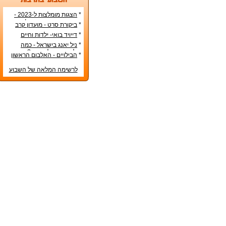
*
הצגות מומלצות ל-2023 -
הרשימה הטובה ביותר!
*
ביקורת סרט - מועדון קרב
*
דייויד בואי- ילדות וחיים
אישיים
*
ניל יאנג בישראל - כמה
עולה כרטיס להופעה?
*
הבילויים - האלבום הראשון
לרשימה המלאה של השבוע