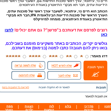
חיים נוי, עיתונאי, עורך ראשי סוכנות החדשות ipa, לשעבר עורך ראשי סוכנ
הידיעות עתים, חבר תא מבקרי התיאטרון באגודת העיתונאים.
הכותב הוא חיים נוי, עיתונאי, לשעבר עורך ראשי של סוכנות עתים,
העורך הראשי של סוכנות הידיעות הבינלאומית IPA,חבר תא מבקרי
התיאטרון באגודת העיתונאים, מומחה למיוזיקלס
רוצים לפרסם את דעותכם ב"פרשן"? גם אתם יכולים!
לחצו
כאן
גולשים יקרים, הכותבים באתר משקיעים מזמנם בשבילכם,
בואו ניתן להם תגובה!
כתבו למטה (בנימוס) את דעתכם.
דרג מאמר:
תגובות
למאמר זה לא התקבלו תגובות
לקריאת כל התגובות ברצף
אין תגובות למאמר
קנון
|
מדריכי
|
בלוג
|
לוח
|
הצגות
|
מפת
תיירות
הופעות
ילדים
האתר