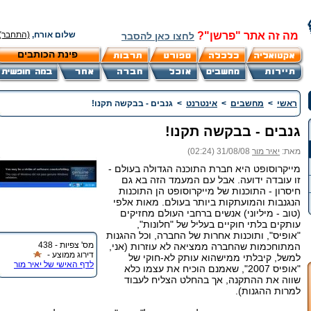
מה זה אתר "פרשן"?
שלום אורח,
(התחבר)
לחצו כאן להסבר
פינת הכותבים
ראשי
>
מחשבים
>
אינטרנט
>
גנבים - בבקשה תקנו!
גנבים - בבקשה תקנו!
מאת:
יאיר מור
31/08/08 (02:24)
מייקרוסופט היא חברת התוכנה הגדולה בעולם -
זו עובדה ידועה. אבל עם המעמד הזה בא גם
חיסרון - התוכנות של מייקרוסופט הן התוכנות
הנגנבות והמועתקות ביותר בעולם. מאות אלפי
(טוב - מיליוני) אנשים ברחבי העולם מחזיקים
עותקים בלתי חוקיים בעליל של "חלונות",
"אופיס", ותוכנות אחרות של החברה, וכל ההגנות
מס' צפיות - 438
המתוחכמות שהחברה ממציאה לא עוזרות (אני,
דירוג ממוצע -
למשל, קיבלתי ממישהוא עותק לא-חוקי של
לדף האישי של יאיר מור
"אופיס 2007", שאמנם הוכיח את עצמו כלא
שווה את ההתקנה, אך בהחלט הצליח לעבוד
למרות ההגנות).