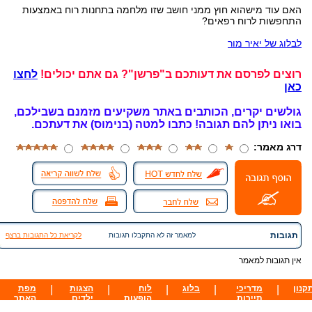
האם עוד מישהוא חוץ ממני חושב שזו מלחמה בתחנות רוח באמצעות
התחפשות לרוח רפאים?
לבלוג של יאיר מור
רוצים לפרסם את דעותכם ב"פרשן"? גם אתם יכולים!
לחצו
כאן
גולשים יקרים, הכותבים באתר משקיעים מזמנם בשבילכם,
בואו ניתן להם תגובה!
כתבו למטה (בנימוס) את דעתכם.
דרג מאמר:
תגובות
למאמר זה לא התקבלו תגובות
לקריאת כל התגובות ברצף
אין תגובות למאמר
קנון
|
מדריכי
|
בלוג
|
לוח
|
הצגות
|
מפת
תיירות
הופעות
ילדים
האתר