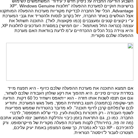
השבוע הודיעה החברה על ניסיון חדש ל"עידוד" המשתמשים לשימוש
ברשיונות חוקיים למערכת ההפעלה "חלונות XP". Windows Genuine
Advantage, הכלי של החברה לבדיקת מקוריות מערכות ההפעלה המותקנו
אצל הגולשים באתר החברה, יחל בקרוב לנסות ולהטריד את גנבי המערכת
ע"י ניקוצים קטנים ומעצבנים (כמו פקאצות, לא?). התוכנה תשתול את
עצמה (כנראה החל מאתמול - יום חמישי) במסגרת העדכונים לחלונות XP,
והיא צוידה בכל הכלים ההכרחיים ע"מ לדעת בוודאות האם מערכת
ההפעלה שלכם מקורית.
אם תמצא התוכנה את מערכת ההפעלה שלכם כזיוף - היא תפצח מייד
בסדרת עינויים סיניים. היא תהפוך את רקע שולחן העבודה שלכם לשחור,
וגם אם תנסו לשנות אותו חזרה - הוא ייתאפס וישחיר כל 60 דקות. הודעה
חצי-שקופה (בתמונה) תוצג בתחתית המסך, מעל מגש המערכת, ותודיע
לכם ש"נפלתם קרבן לזיוף תוכנה". לא מדובר בהטרדות שממש מפריעות
לשטף העבודה - רק תזכורות בולטות-לעין, כדי ש"לא תפספסו", לדברי
החברה. כמו כן, גם התראות בזמן כיבוי והדלקת המחשב ינסו לשכנע אתכם
(מה זה פה, בחירות?) לקנות מערכת הפעלה מקורית של מייקרוסופט. ורק
להזכירכם - XP כבר לא נמכרת, כך שאם המצפון באמת יעיק עליכם,
תצטרכו לעבור ל"ויסטה" הנוראית.