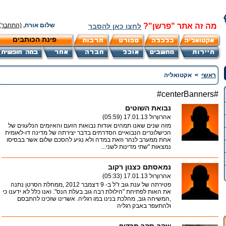
מה זה אתר "פרשן"?
שלום אורח,
(התחבר)
לחצו כאן להסבר
פינת הכותבים
ראשי
>
אקטואליה
#centerBanners#
נבואת השוטים
אהרוןרול
17.01.13 (05:59)
מזה שנים שאנו תמהים אודות נבואות הזעם והאיומים הנלעגים של
הכישלונרים הנבואיים הסדרתים בדבר יצירתה של מדינה דו-לאומית
אחת ממערב לנהר וזאת במדה ולא נגיע להסכם שלום אשר בבסיסו
נמצאות "שתי מדינות לשני...
נמאסתם כצנון רקוב
אהרוןרול
17.01.13 (05:33)
פטירתה של ענת גוב ז"ל ב- 9 דצמבר 2012 ,ממחלת הסרטן נתנה
את האות לפתיחת "הילולת רבה גוב בעלת הנס". ואנו כלל לא ידענו כי
,המשיחה גוב, מהלכת בנינו במו רגליה. אשרינו שזכינו להתבסם
ולהתעפר באבק רגליה