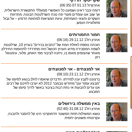
שקר-סקר תרדוף
אהרוןרול
07.01.13 (06:35)
דומה וכבר ראינו ושמענו כל האפשרי ממעללי התקשורת הישראלית,
אך שוב אנו עומדים פעורי פה נוכח השרלטנות הבוטה, מחרוזות
השקרים וחצאי האמיתות, עיוות המציאות למחוזות הדמיון – על גבול
פתולוגיית הנפש,
חמור החמורותים
אהרון רול1
29.11.12 (06:16)
הוכחה נוספת לאזלת המח של "כתבים בכירים" בערוץ 10, שרלטנות
לשמה המסבירה מדוע הערוץ הכושל הזה מתדרדר לתהומות החידלון
מאחר שהצופים מאסו בו, ניתנה לציבור מפי האתון, פלוני, עימנואל
רוזן
אוי למנצחים - אוי למנוצחים
אהרון רול1
23.11.12 (08:10)
ברצוננו לקבץ ענין למידתו. הדברים שיאמרו להלן בנוגע לסיומו של
"מבצע עמוד ענן" מחודש נובמבר 2012 לא יערבו לחיכם של רבים.
אנו עדים להבעות אי נחת רבות בציבור באשר לדרך סיומו של
המבצע.
באין ממשלה בירושלים
אהרון רול1
31.08.12 (02:40)
נושא המשילות תחת המשטר הדמוקרטי הינו קל להסבר ולהבנה,
עקרונותיו פשוטים יחסית.