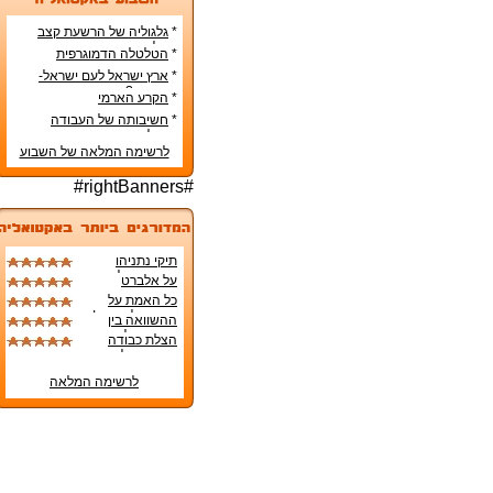
*
גלגוליה של הרשעת קצב
בשלוש הערכאות
*
הטלטלה הדמוגרפית
המאפיינת את מדינות אירופה
*
ארץ ישראל לעם ישראל-
האומנם?
*
הקרע הארמי
*
חשיבותה של העבודה
הפרלמנטרית
לרשימה המלאה של השבוע
#rightBanners#
תיקי נתניהו
והסיכויים לזיכויו
על אלברט
בנימוק הגנה מן
אינשטיין, רצח
כל האמת על
הצדק
תאיר ראדה,
החיסון לקורונה!
ההשוואה בין
ותחזיות מוזרות
מצבם של תושבי
הצלת כבודה
שמתגשמות.
עוטף עזה למצבם
האבוד של הכנסת
של בעלי העסקים
הכורעים תחת
לרשימה המלאה
משבר הקורונה