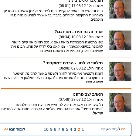
הצ'מברלינים בינינו
אהרון רול1
17.08.12 (08:01)
הוויכוח הציבורי באשר לתקיפה הינו לגיטימי כל זמן שאינו חורג מדיון
בעקרונות התקיפה הכוללים בלבד ובלא שירד לפרטים מזהים או
מוכמנים.
אותי זה מרתיח - ואותכם?
אהרון רול1
10.08.12 (08:34)
צפו בתמונה המצורפת בזאת (אם אינכם רואים אזי קיים קישור
לתמונה בסיפא למאמר). צפו לאט בלי לדלג על פרט. הבינו את
שעינכם רואות, הפנימו את שאתם צופים בו
חילופי שילטון - הכרח דמוקרטי?
אהרון רול1
02.08.12 (06:08)
דומה ולמצער אף מיותר לחזור ולשנות באשר לתקינת המשטר
הדמוקרטי המחייב/מאפשר/מתיר/מקדם חילופי שילטון מדי ארבע עד
שמונה שנים.
האויב שבעורפנו
אהרון רול1
28.07.12 (07:49)
כל שעינים בראשו אינו יכול להחמיץ את רעם תופי המלחמה
"המטמ-טמים" אזהרותיהם מפני מלחמה הקרבה ומתרגשת על מדינת
ישראל.
10
9
8
7
6
5
4
3
2
1