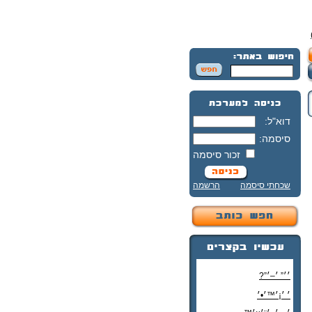
דוא"ל:
סיסמה:
זכור סיסמה
שכחתי סיסמה
הרשמה
׳׳” ׳–׳”?
׳ ׳¡׳™׳•׳