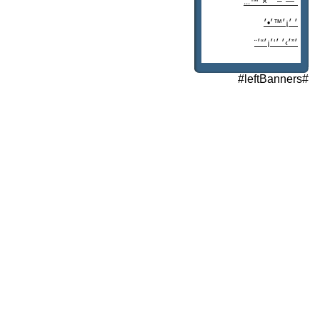
׳—׳–׳¨׳×׳™...
׳ ׳¡׳™׳•׳
׳”׳›׳ ׳‘׳¡׳“׳¨
׳‘"׳§׳¦׳¨׳™׳"?
#leftBanners#