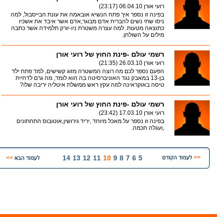
רועי אורן
06.04.10 (23:17)
בפינה זו נספר איך פתח הנשיא אובאמה את עונת הבייסבול, למה
ניסו שתי נשים להבריח אדם מבוגר,אדם אשר איבד את אשכיו
כתוצאה מטעות. למה עצרה משטרת ניו-יורק תלמידה אשר כתבה
מילים על השולחן.
רשמי עולם -פינת החוץ של רועי אורן
רועי אורן
26.03.10 (21:35)
הפעם נספר לכם מה רוצה המשטרה מזוג קשישים, למד פתח ילד
בן-13 במאבק נגד האוניברסיטה בה הוא לומד, מה גרם לדחיית
טיסה באוקראינה למה עקץ ראש ממשלת איטליה יריבה שלו?
רשמי עולם -פינת החוץ של רועי אורן
רועי אורן
17.03.10 (23:42)
בפינה זו נספר על מאכל מיוחד ,יריד גירושין,אוטובוס התחתונים
,ועגלה חכמה.
14
13
12
11
10
9
8
7
6
5