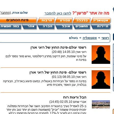
מה זה אתר "פרשן"?
שלום אורח,
(התחבר)
לחצו כאן להסבר
פינת הכותבים
ראשי
>
אקטואליה
>
בעולם
רשמי עולם-פינת החוץ של רועי אורן
רועי אורן
14.05.10 (20:48)
על מינוי שופטת, חוק דרקוני,פתרון דיפלומטי ,ואיש מוזר נספר לכם
בפינה זו
רשמי עולם- פינת החוץ של רועי אורן
רועי אורן
08.05.10 (01:13)
בפינה זו נספר על הבחירות באנגליה, כמעט פיגוע בארה"ב, הבורקה
בבלגיה, ענן האפר ,ותוכנית סיוע
הבל ורעות רוח
אברי שחם
02.05.10 (14:45)
ב-25 לאפריל נערך בהונגריה הסיבוב השני של הבחירות ומפלגה
ימנית-קיצונית ששמה "יוביק" (משמעות השם חן יותר טוב וחן יותר
ימני) זכתה בהן לקרוב ל-17%. למחרת הבחירות פרסמתי בבלוג