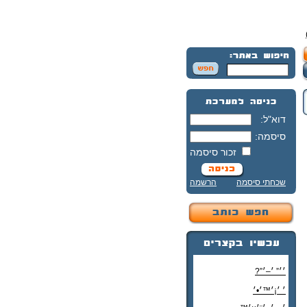
דוא"ל:
סיסמה:
זכור סיסמה
שכחתי סיסמה
הרשמה
׳׳” ׳–׳”?
׳ ׳¡׳™׳•׳