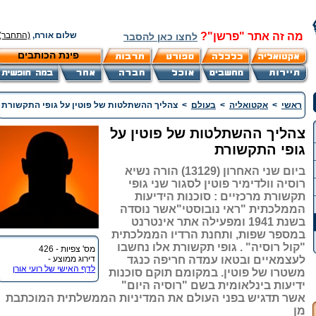
מה זה אתר "פרשן"?
שלום אורח,
(התחבר)
לחצו כאן להסבר
פינת הכותבים
ראשי
>
אקטואליה
>
בעולם
>
צהליך ההשתלטות של פוטין על גופי התקשורת
צהליך ההשתלטות של פוטין על
גופי התקשורת
ביום שני האחרון (13129) הורה נשיא
רוסיה וולדימיר פוטין לסגור שני גופי
תקשורת מרכזיים : סוכנות הידיעות
הממלכתית "ראי נובוסטי"אשר נוסדה
בשנת 1941 ומפעילה אתר אינטרנט
במספר שפות, ותחנת הרדיו הממלכתית
"קול רוסיה" . גופי תקשורת אלו נחשבו
מס' צפיות - 426
לעצמאיים ובטאו עמדה חריפה כנגד
דירוג ממוצע -
לדף האישי של רועי אורן
משטרו של פוטין. במקומם תוקם סוכנות
ידיעות בינלאומית בשם "רוסיה היום"
אשר תדגיש בפני העולם את המדיניות הממשלתית המוכתבת
מן