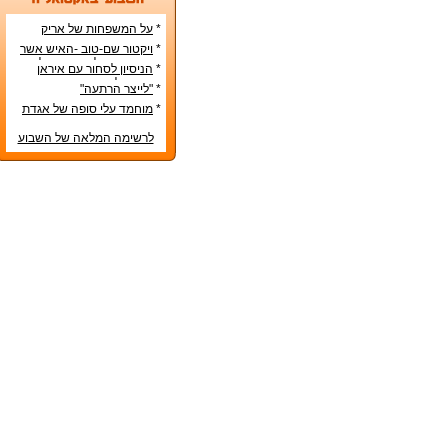
*
על המשפחות של אריק
איינשטיין ואורי זוהר
*
ויקטור שם-טוב -האיש אשר
עיצב את מפלגת השמאל
*
הניסיון לסחור עם איראן
מפ"ם
בדרכים לא-כשרות
*
"לייצר הרתעה"
*
מוחמד עלי סופה של אגדת
איגרוף
לרשימה המלאה של השבוע