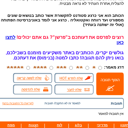
להצליח,אחרת העתיד לא נראה מבטיח.
הכותב הוא אני כרגע סטודנט לתקשורת אשר כותב בנושאים שונים
מספורט ועד רווחה ואקטואליה . כרגע אני לומד באוניברסיטה הפתוחה
(אולי זה ישתנה בעתיד)
רוצים לפרסם את דעותכם ב"פרשן"? גם אתם יכולים!
לחצו
כאן
גולשים יקרים, הכותבים באתר משקיעים מזמנם בשבילכם,
בואו ניתן להם תגובה!
כתבו למטה (בנימוס) את דעתכם.
דרג מאמר:
תגובות
למאמר זה לא התקבלו תגובות
לקריאת כל התגובות ברצף
אין תגובות למאמר
קנון
|
מדריכי
|
בלוג
|
לוח
|
הצגות
|
מפת