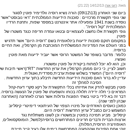
מאת:
רועי אורן
14/12/13 (21:22)
ביום שני האחרון (13\12\09) הורה נשיא רוסיה וולדימיר פוטין לסגור
שני גופי תקשורת מרכזיים : סוכנות הידיעות הממלכתית "ראי נובוסטי"אשר
נוסדה בשנת 1941 ומפעילה אתר אינטרנט במספר שפות, ותחנת הרדיו
הממלכתית "קול רוסיה" .
גופי תקשורת אלו נחשבו לעצמאיים ובטאו עמדה חריפה כנגד משטרו של
פוטין.
במקומם תוקם סוכנות ידיעות בינלאומית בשם "רוסיה היום" אשר תדגיש
בפני העולם את המדיניות הממשלתית המוכתבת מן הקרמלין, ואת החיים
ברוסיה.
כלומר: מדובר בשופר של המשטר הרוסי אשר יעביר ידיעות מאת פוטין
ואנשיו.
וכן, הוא לא יוכל למתוח ביקורת על פוטין ומשטרו.
חשוב לציין, כי כיום מממן הקרמלין את ערוץ החדשות "RT"(ראשי תיבות 
"רוסיה היום") המשדר בשלוש שפות:ערבית,ספרדית,ואנגלית.
עדיין לא ברור האם סוכנות הידיעות החדשה תיבלע בתוך ערוץ החדשות .
הסיבה למהלך זה
פוטין מבקש להדק את אחיזתו בכלי התקשורת על רקע סקרי דעת-קהל
המראים כי חלה ירידה תלולה בכוחו והשפעתו של פוטין על הנעשה ברוסיה.
דבר זה בא לידי ביטוי בשתי הפגנות גדולות אשר נערכו לאחרונה (האחרונה
שבהן לפני שנה) .
כמוכן כועסים האזרחים על מינויו הצפוי של העיתונאי דימיטרי קיסליוב
המשמש כיום כמנכ"ל ערוץ החדשות "רוסיה היום.
קיסליוב מביע תמיכה בפוטין ובמשטרו וכן לשונו משתלחת נגד
ארצות-הברית ודברים חריגים המתרחשים ברוסיה(למשל, הומוסקסואלים,
האופוזיציה הרוסית,הפלות).
זוהי אחת הסיבות שההפגנה המתרחשת בימים אלו בעיר קייב חייבת