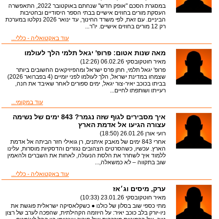
במסגרת הסכם "אופק חדש" שנחתם באוקטובר 2022, התאפשרה
העסקת מורים בחוזים אישיים בבתי הספר היסודיים ובחטיבות
הביניים. עם זאת, לפי משרד החינוך, עד ינואר 2026 נקלטו במערכת
רק 12 מורים בחוזים אישיים. יו"ר...
עוד באקטואליה - כללי...
מאה שנות אטום: פרופ' יגאל תלמי הלך לעולמו
מאיר חוטקובסקי
06.02.26 (12:26)
פרופ' יגאל תלמי, חתן פרס ישראל ומהפיזיקאים החשובים ביותר
שצמחו במדינת ישראל, הלך לעולמו לפני יומיים (4 בפברואר 2026)
בביתו בכוכב יאיר-צור יגאל, ימים ספורים לאחר שאיבד את חנה,
רעייתו ושותפתו לחיים...
עוד במקומי...
איך מסבירים לגוף שזה נגמר? 843 ימים של נשימה
עצורה הגיעו אל אדמת הארץ
רועי אורן
26.01.26 (18:50)
אחרי 843 ימים של מאבק איתנים, רן גואילי חזר הביתה אל אדמת
הארץ. עכשיו, כשהסרטים הצהובים נגזרים והדסקיות מוסרות, עלינו
ללמוד איך לשחרר את הלסת הנעולה, לאחות את השברים ולהאמין
שוב בתקווה – לא כמשאלה,...
עוד באקטואליה - כללי...
ערק, מיסים וג׳אז
מאיר חוטקובסקי
23.01.26 (10:33)
מתי כספי שוב בסלון של כולנו ● כשקלאסיקה ישראלית פוגשת את
ניו-יורק בלב כוכב יאיר: על היוזמה הקהילתית, שהפכה לערב של רצון