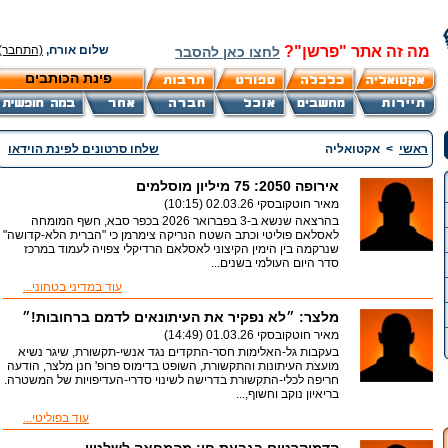
מה זה אתר "פרשן"?
שלום אורח,
(התחבר)
לחצו כאן להסבר
פינת הכותבים
ראשי
>
אקטואליה
שלחו סרטונים לפינת הוידאו
אירופה 2050: 75 מיליון מוסלמים
מאיר חוטקובסקי
02.03.26 (10:15)
בהרצאה שנשא ב-3 בפברואר 2026 בכפר סבא, חשף המומחה
לאסלאם פוליטי וכתב השטח הנריקה צימרמן כי "הברית הלא-קדושה"
שנרקמה בין הימין הקיצוני לאסלאם הרדיקלי צפויה לעמוד במרכז
סדר היום העולמי בשנים...
עוד במדיני בטחוני...
מלצר: ״לא נפקיר את העיתונאים לדמם ברחובות!״
מאיר חוטקובסקי
01.03.26 (14:49)
בעקבות גל-האלימות חסר-התקדים נגד אנשי-תקשורת, שיגר נשיא
מועצת העיתונות והתקשורת, השופט בדימוס פרופ' חנן מלצר, הודעה
חריפה לכלי-התקשורת בדרישה לשינוי סדרי-העדיפויות של המשטרה.
בריאיון נוקב וחשוף,...
עוד בפוליטי...