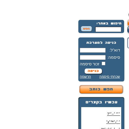
דוא"ל:
סיסמה:
זכור סיסמה
שכחתי סיסמה
הרשמה
׳׳” ׳–׳”?
׳ ׳¡׳™׳•׳