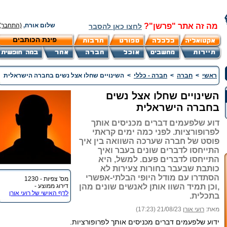
מה זה אתר "פרשן"?
שלום אורח,
(התחבר)
לחצו כאן להסבר
פינת הכותבים
ראשי
>
חברה
>
חברה - כללי
>
השינויים שחלו אצל נשים בחברה הישראלית
השינויים שחלו אצל נשים
בחברה הישראלית
דוע שלפעמים דברים מכניסים אותך
לפרופורציות. לפני כמה ימים קראתי
פוסט של חברה שערכה השוואה בין איך
התייחסו לדברים שונים בעבר ואיך
התייחסו לדברים פעם. למשל, היא
כותבת שבעבר בחורות צעירות לא
הסתדרו עם מודל היופי הבלתי-אפשרי
מס' צפיות - 1230
,וכן תמיד השוו אותן לאנשים שונים מהן
דירוג ממוצע -
לדף האישי של רועי אורן
בתכלית.
מאת:
רועי אורן
21/08/23 (17:23)
ידוע שלפעמים דברים מכניסים אותך לפרופורציות.