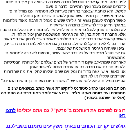
לפני כמה ימים קראתי פוסט של חברה שערכה השוואה בין איך התייחסו
לדברים שונים בעבר ואיך התייחסו לדברים פעם.
למשל, היא כותבת שבעבר בחורות צעירות לא הסתדרו עם מודל היופי
הבלתי-אפשרי ,וכן תמיד השוו אותן לאנשים שונים מהן בתכלית.
כאשר חקרתי לעומק נושא זה גיליתי שנשים מנהלות הרבה מאוד מלחמות
במהלך חייהן כדי להשתלב בחברה הישראלית .
לא מלמדים אותן לעכל טראומות או לחילופין להתמודד עם כשלונות כואבים
אלא החברה דוחקת בהן להיות הגרסה המושלמת שהן יכולות להיות.
כאשר קראתי את הדברים שוב התחלתי כמאמר השיר לבחון את חיי באור
אחר: גם לי לא היה קל להשתלב בחברה, גם אותי לא למדו הרבה דברים,
וציפו שאהיה הגרסה המושלמת של עצמי.
גם אני סובל מביקורת על כל דבר שאני עושה, וכמעט לא זוכה למחמאות
מהמשפחה.
לאחרונה שמתי-לב שקם דור חדש של נשים שנלחם על זכויותיו הבסיסיות
ולא מוותר גם אם חברה כזו או אחרת מנסה למשטר אותן.
אני באופן אישי גאה בדור זה ומקווים שהם יצליחו לתקן את מה שהדורות
הקודמים קלקלו או לא תקנו.
אסיים במילותיה של לוסי אהריש: "כשסדר-היום מעוות, כך נראית המדינה".
הכותב הוא אני כרגע סטודנט לתקשורת אשר כותב בנושאים שונים
מספורט ועד רווחה ואקטואליה . כרגע אני לומד באוניברסיטה הפתוחה
(אולי זה ישתנה בעתיד)
רוצים לפרסם את דעותכם ב"פרשן"? גם אתם יכולים!
לחצו
כאן
גולשים יקרים, הכותבים באתר משקיעים מזמנם בשבילכם,