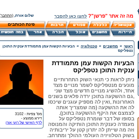
מה זה אתר "פרשן"?
שלום אורח,
(התחבר)
לחצו כאן להסבר
פינת הכותבים
ראשי
>
מחשבים
>
טכנולוגיה
>
הבעיות הקשות עמן מתמודדת ענקית התוכן
נטפליקס
הבעיות הקשות עמן מתמודדת
ענקית התוכן נטפליקס
ניתן לראות כי תנאי השוק התחרותיים
מונעים מנטפליקס לשמר מנויים מצד
אחד, ולהשיג מנויים חדשים מצד שני
,גם ההשקעה בתוכן ירדה פלאים בשנים
האחרונות ,ואין לה מספיק עוגנים שיכסו
לה את ההשקעה (מה שמצריך אותה
לצמצם את היקף ההשקעה בתוכן).
מס' צפיות - 3102
בסופו של דבר שומרת נטפליקס על
דירוג ממוצע -
לדף האישי של רועי אורן
מעמדה כענקית התוכן הותיקה והמנוסה
וזה מה שייתן לה יתרון קטן על יריבותיה
בשוק הטלוויזיה העולמי ההולך ומתרחב.