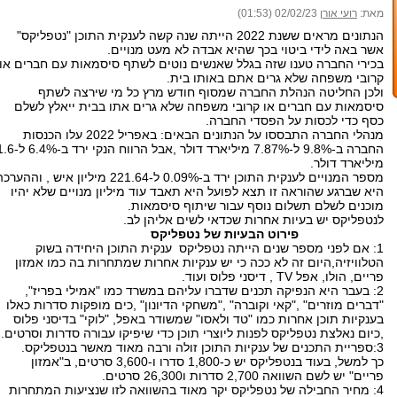
מאת:
רועי אורן
02/02/23 (01:53)
הנתונים מראים ששנת 2022 הייתה שנה קשה לענקית התוכן "נטפליקס"
אשר באה לידי ביטוי בכך שהיא אבדה לא מעט מנויים.
בכירי החברה טענו שזה בגלל שאנשים נוטים לשתף סיסמאות עם חברים או
קרובי משפחה שלא גרים אתם באותו בית.
ולכן החליטה הנהלת החברה שמסוף חודש מרץ כל מי שירצה לשתף
סיסמאות עם חברים או קרובי משפחה שלא גרים אתו בבית ייאלץ לשלם
כסף כדי לכסות על הפסדי החברה.
מנהלי החברה התבססו על הנתונים הבאים: באפריל 2022 עלו הכנסות
החברה ב-9.8% ל-7.87% מיליארד דולר ,אבל הרווח הנקי ירד
מיליארד דולר.
מספר המנויים לענקית התוכן ירד ב-0.09% ל-221.64 מיליון איש , וההער
היא שברגע שהוראה זו תצא לפועל היא תאבד עוד מיליון מנויים שלא יהיו
מוכנים לשלם תשלום נוסף עבור שיתוף סיסמאות.
לנטפליקס יש בעיות אחרות שכדאי לשים אליהן לב.
פירוט הבעיות של נטפליקס
1: אם לפני מספר שנים הייתה נטפליקס ענקית התוכן היחידה בשוק
הטלוויזיה,היום זה לא ככה כי יש ענקיות אחרות שמתחרות בה כמו אמזון
פריים, הולו, אפל TV , דיסני פלוס ועוד.
2: בעבר היא הנפיקה תכנים שדברו עליהם במשרד כמו "אמילי בפריז",
"דברים מוזרים" ,"קאי וקוברה" ,"משחקי הדיונון" ,כים מופקות סדרות כאלו
בענקיות תוכן אחרות כמו "טד ולאסו" שמשודר באפל, "לוקי" בדיסני פלוס
,כיום נאלצת נטפליקס לפנות ליוצרי תוכן כדי שיפיקו עבורה סדרות וסרטים.
3:ספריית התכנים של ענקיות התוכן זולה ורבה מאוד מאשר בנטפליקס.
כך למשל, בעוד בנטפליקס יש כ-1,800 סדרו ו-3,600 סרטים, ב"אמזון
פריים" יש לשם השוואה 2,700 סדרות ו26,300 סרטים.
4: מחיר החבילה של נטפליקס יקר מאוד בהשוואה לזו שנציעות המתחרות