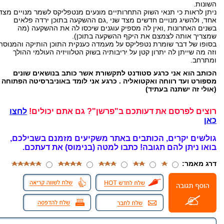
השונות.
ניתן לראות כי תנאי השוק התחרותיים מונעים מנטפליקס לשמר מנויים מצד
אחד, ולהשיג מנויים חדשים מצד שני ,גם ההשקעה בתוכן ירדה פלאים
בשנים האחרונות ,ואין לה מספיק עוגנים שיכסו לה את ההשקעה (מה
שמצריך אותה לצמצם את היקף ההשקעה בתוכן).
בסופו של דבר שומרת נטפליקס על מעמדה כענקית התוכן הותיקה והמנוסה
וזה מה שייתן לה יתרון קטן על יריבותיה בשוק הטלוויזיה העולמי ההולך
ומתרחב.
הכותב הוא אני כרגע סטודנט לתקשורת אשר כותב בנושאים שונים
מספורט ועד רווחה ואקטואליה . כרגע אני לומד באוניברסיטה הפתוחה
(אולי זה ישתנה בעתיד)
רוצים לפרסם את דעותכם ב"פרשן"? גם אתם יכולים!
לחצו
כאן
גולשים יקרים, הכותבים באתר משקיעים מזמנם בשבילכם,
בואו ניתן להם תגובה!
כתבו למטה (בנימוס) את דעתכם.
דרג מאמר: