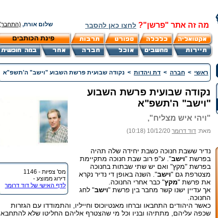
מה זה אתר "פרשן"?
שלום אורח,
(התחבר)
לחצו כאן להסבר
פינת הכותבים
ראשי
>
חברה
>
דת ויהדות
>
נקודה שבועית פרשת השבוע "וישב" ה'תשפ"א
נקודה שבועית פרשת השבוע
"וישב" ה'תשפ"א
"ויהי איש מצליח",
מאת:
דוד דרומר
10/12/20 (10:18)
נדיר ששבת חנוכה כשבת יחידה שלה תהיה
בפרשת "
וישב
". ע"פ רוב שבת חנוכה מתקיימת
בפרשת "מקץ" ואם יש שתי שבתות בחנוכה
מס' צפיות - 1146
מצטרפת גם "
וישב
". השנה באופן די נדיר נקרא
דירוג ממוצע -
את פרשת "
מקץ
" כבר אחרי החנוכה.
לדף האישי של דוד דרומר
אך עדיין ישנו קשר מחבר בין פרשת "
וישב
" לחג
החנוכה.
כאשר היהודים התחבאו וברחו מאנטיוכוס וחייליו, והתמודדו עם הגזרות
שכפה עליהם, מתתיהו ובניו וכל מי שהצטרף אליהם החליטו שלא להתחבא