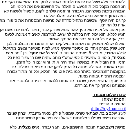
ולהסתתר אלא שעליהם לצאת ולנסות בגבורה לתקן את המציאות הקיימת.
חג חנוכה מקבל בזכות המעשים האלה של החשמונאים את הכינוי חג
הגבורה בזכות מעשיהם. הגבורה והיוזמה שלהם לקום, לפעול ולעשות לא
באה מתוך ציווי של נביא אלא נבעה מהלב שלהם.
כך גם היה יוסף, שבשבת נתחיל סדרה של פרשות המספרות את סיפורו מול
אחיו כל החיים.
מבן אהוב של אביו הוא הפך לאח שנוא שנזרק לבור, נמכר למצרים ומשם אף
הגיע לכלא. הוא יכול היה בקלות להישאב למירמור, לאיבוד אמונה, לכעס
ובכי, אך עם כל זה הוא בחר את ההיפך הגמור.
הוא לרגע לא מפסיק את אמונתו באלוקים. אחת ההוכחות הבולטות לכך
היא, שרק בפרק אחד, בו מסופר שיוסף מגיע לבית פוטיפר ומשם מתגלגל
לכלא המצרי, מופיע 8 פעמים הביטויים "
ויהי ה' את יוסף
" וכן "
ויהי איש
מצליח
", ביטויים שמעידים כפי שרש"י כותב שהיה שם ה' שגור בפיו כל
הזמן, וזה הוביל אותו במעשיו ושה' היה איתו והוא עם ה' כל הזמן.
יוסף באמונתו הגדולה מנסה כל הזמן לתקן את המציאות בעולם, גם
במקומות "הנמוכים" ביותר כמו בית פוטיפר והכלא, וכל זה מתוך גבורה
ועוצמה רוחנית גבוהה מאוד.
כמו יוסף והחשמונאים, שנזכה גם אנחנו ללמוד מדרכיהם ולהגביר את
אמונתנו ומתוך כך את גבורתנו.
שבת שלום ומבורך
וחנוכה שמח
!
החוויה היהודית
http://h-y1.coi.co.il/
לע"נ יעקב בובר, שבתאי טורס, שמואל פולק, מאיר גרינברג, יצחק שניצר
ואברהם פישר שנפלו במלחמות ישראל והיו נצר אחרון למשפחתם.
פרשת
וישב
,שבת חנוכה, החשמונאים, ,חג הגבורה,
איש מצליח
, כלא