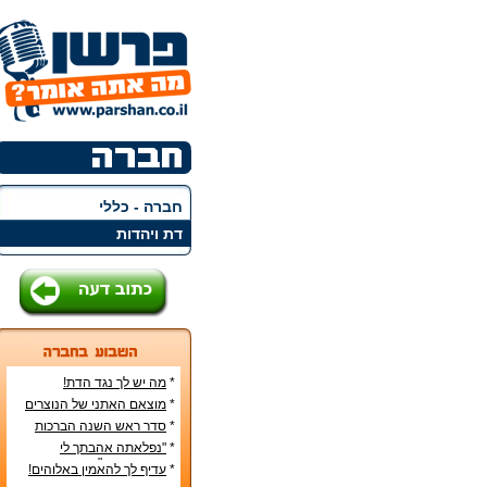
חברה - כללי
דת ויהדות
*
מה יש לך נגד הדת!
*
מוצאם האתני של הנוצרים
בארץ
*
סדר ראש השנה הברכות
והסימנים
*
"נפלאתה אהבתך לי
מאהבת נשים"
*
עדיף לך להאמין באלוהים!