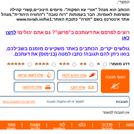
המצרי,
הכותב הוא מנהל "אורי עוז הפקות"- מיזמים חינוכיים,קשרי קהילה
ומשימות לאומיות. חבר בעמותות "רוח טובה" ו"החוויה היהודית",מנהל
אתר אינטרנט בשם "תורה" כתובת האתר:www.torah.in/he1
רוצים לפרסם את דעותכם ב"פרשן"? גם אתם יכולים!
לחצו
כאן
גולשים יקרים, הכותבים באתר משקיעים מזמנם בשבילכם,
בואו ניתן להם תגובה!
כתבו למטה (בנימוס) את דעתכם.
דרג מאמר:
תגובות
למאמר זה לא התקבלו תגובות
לקריאת כל התגובות ברצף
אין תגובות למאמר
קנון
|
מדריכי
|
בלוג
|
לוח
|
הצגות
|
מפת
תיירות
הופעות
ילדים
האתר