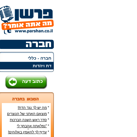
חברה - כללי
דת ויהדות
*
מה יש לך נגד הדת!
*
מוצאם האתני של הנוצרים
בארץ
*
סדר ראש השנה הברכות
והסימנים
*
"נפלאתה אהבתך לי
מאהבת נשים"
*
עדיף לך להאמין באלוהים!