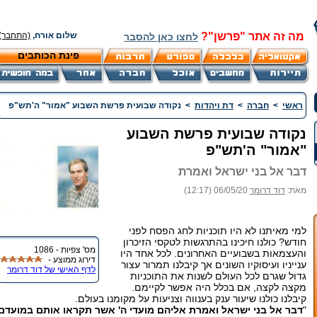
מה זה אתר "פרשן"?
שלום אורח,
(התחבר)
לחצו כאן להסבר
פינת הכותבים
ראשי
>
חברה
>
דת ויהדות
>
נקודה שבועית פרשת השבוע "אמור" ה'תש"פ
נקודה שבועית פרשת השבוע
"אמור" ה'תש"פ
דבר אל בני ישראל ואמרת
מאת:
דוד דרומר
06/05/20 (12:17)
למי מאיתנו לא היו תוכניות לחג הפסח לפני
חודש? כולנו חיכינו בהתרגשות לטקסי הזיכרון
מס' צפיות - 1086
והעצמאות בשבועיים האחרונים. לכל אחד היו
דירוג ממוצע -
ענייניו ועיסוקיו השונים אך קיבלנו תמרור עצור
לדף האישי של דוד דרומר
גדול שגרם לכל העולם לשנות את התוכניות
מקצה לקצה, אם בכלל היה אפשר לקיימם.
קיבלנו כולנו שיעור ענק בענווה וצניעות על מקומנו בעולם.
"
דבר אל בני ישראל ואמרת אליהם מועדי ה' אשר תקראו אותם במועדם