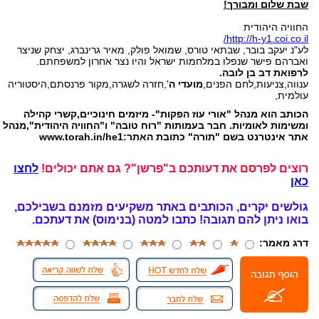
שבת שלום ומבורך!
החוויה היהודית
http://h-y1.coi.co.il/
לע"נ יעקב בובר, שבתאי טורס, שמואל פולק, מאיר גרינברג, יצחק שניצר
ואברהם פישר שנפלו במלחמות ישראל והיו נצר אחרון למשפחתם.
לרפואת דב בן לובה.
ענווה,צניעות,לחם הפנים,
מועדי ה
',חזרה לשגרה,מקור פרנסתם,היסטוריה
עולמית,
הכותב הוא מנהל "אורי עוז הפקות"- מיזמים חינוכיים,קשרי קהילה
ומשימות לאומיות. חבר בעמותות "רוח טובה" ו"החוויה היהודית",מנהל
אתר אינטרנט בשם "תורה" כתובת האתר:www.torah.in/he1
רוצים לפרסם את דעותכם ב"פרשן"? גם אתם יכולים!
לחצו
כאן
גולשים יקרים, הכותבים באתר משקיעים מזמנם בשבילכם,
בואו ניתן להם תגובה!
כתבו למטה (בנימוס) את דעתכם.
דרג מאמר: