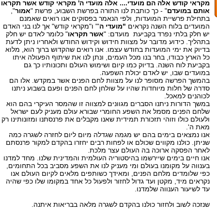
מקראי קודש אלה הם מועדי.... אלה מועדי ה' מקראי קודש אשר תקראו
אותם במועדם
" - כך כותבת לנו התורה בפרשת השבוע, פרשת "
אמור
",
בתחילת פרשיית המועדות, ולפי הנאמר בפסוקים אנו רואים שאמנם
המועדים בלוח השנה נקראים
"מועדי ה
'" ו"מקראי קודש" אך לנו בני האדם
יש חלק בלתי נפרד בקביעת מועדם: "
אשר תקראו
" כלומר לאדם יש חלק
בתהליך. כידוע מדובר על מצוות חידוש וקידוש החודש ולאחריו ניתן לדעת
בדיוק את ימי המועדות בחודש עצמו. אנו רואים שהקדוש ברוך הוא, מלוא
כל הארץ כבודו, בחר בנו מכל העמים, ונתן לנו את שיתוף הפעולה איתו
בקביעת לוח השנה. בדיוק כמו קיום ושימוש העולם ותכונותיו כך גם
במועדים שבו, יש לאדם יכולת השפעה.
בהמשך הפרשה מסופר לנו על מצוות לחם הפנים אשר במקדש. אלו הם
סדרה של חלות מיוחדות שהיו על שולחן לחם הפנים ופעם בשבוע ניתנו
לכוהנים למאכל.
במשך הדורות ניתנו הסברים מגוונים למצווה זו שהמסר העיקרי בהם הוא
שלחם הפנים מסמל את השפע החומרי שבורא עולם מעניק לעם ישראל
ולעולם כולו וזוהי תזכורת תמידית שאנו מקבלים את פרנסתנו ומזונותינו רק
מאת ה'.
אנו נמצאים בימים בהם יש מגמה שגדלה מיום ליום לחזרה לשגרה כמה
שניתן. כולנו מקווים שכולם או לפחות רבים יחזרו בהקדם למקור פרנסתם
לאחר הפסקה ארוכה בה העולם עצר מלכת.
אנו חיים בימים שיירשמו בהיסטוריה העולמית והמדינית שלנו. מחד למדנו
בענווה על מקומנו בעולם ומי מעניק לנו את השפע מסביב בכל התחומים,
כפי שלומדים מלחם הפנים, ומאידך כשותפים מלאים לקיום העולם אנו
נקראים מיד, מקטן ועד גדול לחזור ולפעול כל אחד במקומו שלו כפי שהיה
עד לשיעור הענווה שלמדנו.
שנזכה לשוב ולחזור כולנו בהקדם לשגרה מלאה בבריאות איתנה.