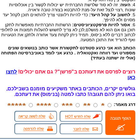
4:
העזה
: זה לא סוד שלרשת החברתית יש יכולות לקשור בין אוכלוסיות
שונות ,רצוי לנצל זאת על-מנת להתבטא בצורה טובה וראויה.
5:
לחשוב על קהל היעד:
כדי להיות רלוונטי צריך להתאים תוכן לקהל יעד
מסוים ולא להיפך.
6:
אסור להיות פרפקטציוניסטים:
הרשתות החברתיות מאפשרות לתקן
תוכן גם אם הוא לא מושלם,לכן לא צריך לחשוש להעלות תמונות או לחלופין
לכתוב דברים ללא ביסוס, תמיד ניתן לקחת צעד אחורה ולתקן את הטעויות
ואף להוריד את התוכן המטעה.
הכותב הוא אני כרגע סטודנט לתקשורת אשר כותב בנושאים שונים
מספורט ועד רווחה ואקטואליה . כרגע אני לומד באוניברסיטה הפתוחה
(אולי זה ישתנה בעתיד)
רוצים לפרסם את דעותכם ב"פרשן"? גם אתם יכולים!
לחצו
כאן
גולשים יקרים, הכותבים באתר משקיעים מזמנם בשבילכם,
בואו ניתן להם תגובה!
כתבו למטה (בנימוס) את דעתכם.
דרג מאמר: