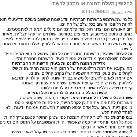
לחלופין מעלה תמונה או מתכון לרשת.
מאת:
רועי אורן
29/04/19 (01:17)
כל מי שמשתמש ברשתות חברתיות יודע שמה שחשוב בעולם הדיגיטלי הוא
להיות רלוונטי,וחשוב בכל שלב של החיים.
רוב האנשים הם יצרני תוכן מדופלמים: הם מעלים תמונות לאינסטגרם,
כותבים פוסט בפייסבוק, מצייצים בטוויטר, שולחים הודעה יחצנ"ית ,מאחר
וכל תוכן מעניין קבוצת אנשים שונה ,חייב יצרן התוכן להגדיר לעצמו לאיזו
קבוצה הוא מדבר כאשר הוא כותב פוסט או לחלופין מעלה תמונה או מתכון
לרשת.
זה לא סוד שבעידן הרשתות החברתיות כל תוכן שמעלים הוא מהיר ומיידי.
נשאלת השאלה:איך מודדים רלוונטיות בעידן הרשתות החברתיות?
מדידת המונח רלוונטיות בעידן הרשתות החברתיות
מה שקובע את רמת הרלוונטיות של התוכן הוא כמות ההיחשפות שלו
לקהלים שונים,וכן מידת ההשפעה שלו בקרב קהלים שונים.
אם גרמת לאדם לחשוב על משהו בצורה שונה, לתקן עוולה קיימת,או
לחלופין יצרת שיח בין קבוצת אנשים ,עשית את עבודתך נאמנה.
קיימים שישה כללים אשר יגרמו למידע להיות רלוונטי.
ששת הכללים בנוגע לרלוונטיות של המידע
ששת הכלים של הרלוונטיות היא:
מקוריות,העזה, שפה פשוטה,
מעורבות,להתאים את התוכן לקהל היעד, לא להיות פרפקטציוניסט.
1:
מקוריות
: חשוב שכל אדם יבטא תחושות,מחשבות,אמונות, דעות ,ולא
לפחד להיות חלש.
2:
מעורבות:
כדי ליצור קהילה תומכת כפי שטען החוקר פטנם צריך להיות
נוכח כל הזמן ונחמד עד כמה שאפשר ,היות והמשובים על התוכן הם זמינים
ומהירים יותר מאשר היו בעבר.
3:
שפה פשוטה:
חשוב לכתוב בשפה פשוטה כך שהקהל שאליו מיועד
הטקסט יבין מה הוא קורא.