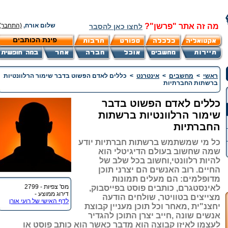
מה זה אתר "פרשן"?
שלום אורח,
(התחבר)
לחצו כאן להסבר
פינת הכותבים
ראשי
>
מחשבים
>
אינטרנט
>
כללים לאדם הפשוט בדבר שימור הרלוונטיות
ברשתות החברתיות
כללים לאדם הפשוט בדבר
שימור הרלוונטיות ברשתות
החברתיות
כל מי שמשתמש ברשתות חברתיות יודע
שמה שחשוב בעולם הדיגיטלי הוא
להיות רלוונטי,וחשוב בכל שלב של
החיים. רוב האנשים הם יצרני תוכן
מדופלמים: הם מעלים תמונות
מס' צפיות - 2799
לאינסטגרם, כותבים פוסט בפייסבוק,
דירוג ממוצע -
מצייצים בטוויטר, שולחים הודעה
לדף האישי של רועי אורן
יחצנ"ית ,מאחר וכל תוכן מעניין קבוצת
אנשים שונה ,חייב יצרן התוכן להגדיר
לעצמו לאיזו קבוצה הוא מדבר כאשר הוא כותב פוסט או