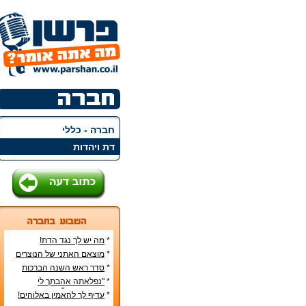
חברה - כללי
דת ויהדות
*
מה יש לך נגד הדת!
*
מוצאם האתני של הנוצרים
בארץ
*
סדר ראש השנה הברכות
והסימנים
*
"נפלאתה אהבתך לי
מאהבת נשים"
*
עדיף לך להאמין באלוהים!