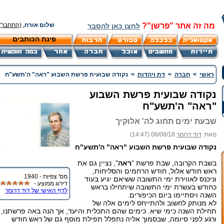
מה זה אתר "פרשן"?
שלום אורח,
(התחבר)
לחצו כאן להסבר
פינת הכותבים
ראשי
>
חברה
>
דת ויהדות
>
נקודה שבועית פרשת השבוע "ראה" ה'תשע"ח
נקודה שבועית פרשת השבוע
"ראה" ה'תשע"ח
שבעת ימים תחוג לה' אלוקיך
מאת:
דוד דרומר
08/08/18 (14:47)
נקודה שבועית פרשת השבוע "ראה" ה'תשע"ח
בשבת הקרובה, שבת פרשת "
ראה
", נציין גם את
ראש חודש אלול, חודש הרחמים והסליחות,
מס' צפיות - 1940
וניכנס לאווירת ימי התשובה ששיאם יגיע בעוד
דירוג ממוצע -
כחודש בעשרת ימי התשובה שיתחילו בראש
לדף האישי של דוד דרומר
השנה ויסתיימו ביום הכיפורים.
לא מנותק לחשוב ולהתייחס לימים אלה של
תחילת השנה כימי שיא. כימים שהם התכלית והיעד, אך הנה באה פרשתנו,
ורגע לפני סיומה, שבסמוך אליה נתפלל תפילת מוסף גם של ראש חודש