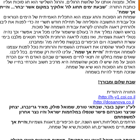
אלול, ומצווה אותנו על שלושת הרגלים, והרגל השלישי הוא חג סוכות ועליו
כותבת התורה: "
שבעת ימים תחוג לה' אלוקיך במקום אשר יבחר... והיית
אך שמח
".
שמחת חג הסוכות והחג עצמו הוא התכלית האמיתית של הימים הנוראים
וכל עבודת התשובה והסליחה של תחילת חודש תשרי זה כדי לפנות את ליבנו
ולהרחיק דאגה ולטהרנו לקראת עבודת השמחה של סוכות.
בראש השנה נמליך את ה' בעולם שישמור עלינו מכל אויב אפשרי וכך נהיה
נטולי דאגות גשמיות, ואז נפנה לדאגה הרוחנית ולהסיר חטאים מלבנו בימי
עשרת התשובה ויום הכיפורים בבקשת סליחה מה' ומחברנו.
וכעת לאחר שהסרנו את דאגותינו הגשמיות והרוחניות נוכל לפנות עצמנו
לשמחה אמיתית "
והיית אך שמח
", עלינו להיות רק שמחים. בכל ליבנו.
שאדם שמח בחלקו זה תנאי לחיים מאושרים שבהם האדם חי עם הכרת
הטוב על מה שיש לו מכאן שהשמחה היא מרכיב חשוב והכרחי בחייו של
האדם וחג הסוכות הוא שיא של שמחה.
שנזכה תמיד להיות בשמחה
שבת שלום ומבורך
!
החוויה היהודית
http://h-y1.coi.co.il/
http://dosanova.co.il/
לע"נ יעקב בובר, שבתאי טורס, שמואל פולק, מאיר גרינברג, יצחק
שניצר ואברהם פישר שנפלו במלחמות ישראל והיו נצר אחרון
למשפחתם
הרחמים,הסליחות,ראש השנה,יום הכיפורים,דאגות גשמיות,
והיית אך
שמח
,חיים מאושרים,חג הסוכות,שיא של שמחה,