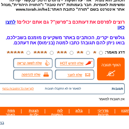
הכותב הוא מנהל "אורי עוז הפקות"- מיזמים חינוכיים,קשרי קהילה
ומשימות לאומיות. חבר בעמותות "רוח טובה" ו"החוויה היהודית",מנהל
אתר אינטרנט בשם "תורה" כתובת האתר:www.torah.in/he1
רוצים לפרסם את דעותכם ב"פרשן"? גם אתם יכולים!
לחצו
כאן
גולשים יקרים, הכותבים באתר משקיעים מזמנם בשבילכם,
בואו ניתן להם תגובה!
כתבו למטה (בנימוס) את דעתכם.
דרג מאמר:
תגובות
למאמר זה לא התקבלו תגובות
לקריאת כל התגובות ברצף
אין תגובות למאמר
קנון
|
מדריכי
|
בלוג
|
לוח
|
הצגות
|
מפת
תיירות
הופעות
ילדים
האתר
בני