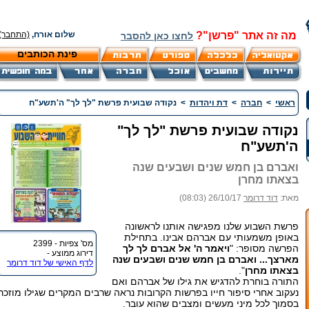
מה זה אתר "פרשן"?
שלום אורח,
(התחבר)
לחצו כאן להסבר
פינת הכותבים
ראשי
>
חברה
>
דת ויהדות
>
נקודה שבועית פרשת "לך לך" ה'תשע"ח
נקודה שבועית פרשת "לך לך"
ה'תשע"ח
ואברם בן חמש שנים ושבעים שנה
בצאתו מחרן
מאת:
דוד דרומר
26/10/17 (08:03)
פרשת השבוע שלנו מפגישה אותנו לראשונה
באופן משמעותי עם אברהם אבינו. בתחילת
מס' צפיות - 2399
הפרשה מסופר: "
ויאמר ה' אל אברם לך לך
דירוג ממוצע -
מארצך... ואברם בן חמש שנים ושבעים שנה
לדף האישי של דוד דרומר
בצאתו מחרן
".
התורה בוחרת להדגיש את גילו של אברהם ואם
נעקוב אחרי סיפור חייו בפרשות הקרובות נראה שרבים המקרים שגילו מוזכר
בסמוך לכל מיני מעשים ומצבים שהוא עובר.