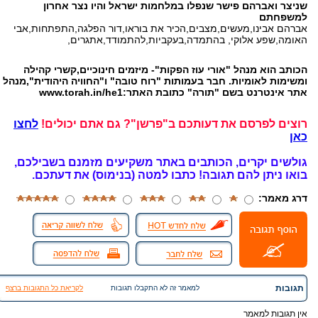
שניצר ואברהם פישר שנפלו במלחמות ישראל והיו נצר אחרון
למשפחתם
אברהם אבינו,מעשים,מצבים,הכיר את בוראו,דור הפלגה,התפתחות,אבי
האומה,שפע אלוקי, בהתמדה,בעקביות,להתמודד,אתגרים,
הכותב הוא מנהל "אורי עוז הפקות"- מיזמים חינוכיים,קשרי קהילה
ומשימות לאומיות. חבר בעמותות "רוח טובה" ו"החוויה היהודית",מנהל
אתר אינטרנט בשם "תורה" כתובת האתר:www.torah.in/he1
רוצים לפרסם את דעותכם ב"פרשן"? גם אתם יכולים!
לחצו
כאן
גולשים יקרים, הכותבים באתר משקיעים מזמנם בשבילכם,
בואו ניתן להם תגובה!
כתבו למטה (בנימוס) את דעתכם.
דרג מאמר:
תגובות
למאמר זה לא התקבלו תגובות
לקריאת כל התגובות ברצף
אין תגובות למאמר