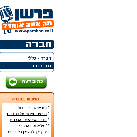
חברה - כללי
דת ויהדות
*
מה יש לך נגד הדת!
*
מוצאם האתני של הנוצרים
בארץ
*
סדר ראש השנה הברכות
והסימנים
*
"נפלאתה אהבתך לי
מאהבת נשים"
*
עדיף לך להאמין באלוהים!