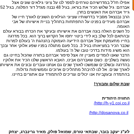
אפילו חז"ל במדרשיהם טורחים לספר לנו על ציוני גילאים שונים אצל
אברהם: גיל שלוש הכיר את בוראו, בגיל 48 נבנה מגדל דור הפלגה, בגיל 52
גייר אברהם את האנשים בחרן.
הרב נבנצאל מסביר בדרשותיו שציוני הגילאים השונים לאורך חייו של
אברהם מעידים בפנינו על התפתחות בתהליך בניית אישיותו של אבי
האומה.
כל השנים האלה בונה אברהם את אישיותו ובעיקר את הכרתו בבורא עולם
ובהתאם לכל שלב בא לידי ביטוי יחסו אל הקדוש ברוך הוא. בכל מדרגה
בחייו מתעמקת אצל אברהם הידיעה העמוקה בהנהגת ה' בעולם למרות
שכבר הכיר במציאותו בגיל 3. בכל פעם מתגלה בפניו שפע אלוקי אחר ובכך
הוא משיג מידות בדרכי טובו של ה' בעולמו.
הדבר שאנו לומדים מעניין זה אצל סיפור אברהם בתורה שהכול בחיינו גם
נעשה בשלבים. כשם שאברהם אבינו, האבא הראשון שלנו הכיר את אלוקיו
בהדרגה ובשלבים שנמשכו לאורך שנים גם אנחנו עוברים ובונים את אישיותנו
לאורך שנים. אל לנו להיבהל מתהליכים ארוכים וממשימות גדולות.
בהתמדה ובעקביות אנו יכולים וצריכים להתמודד עם אתגרים בחיינו.
שבת שלום ומבורך
!
החוויה היהודית
http://h-y1.coi.co.il/
http://dosanova.co.il/
לע"נ יעקב בובר, שבתאי טורס, שמואל פולק, מאיר גרינברג, יצחק