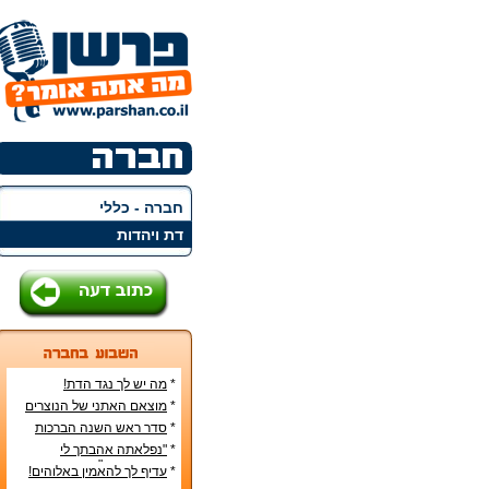
חברה - כללי
דת ויהדות
*
מה יש לך נגד הדת!
*
מוצאם האתני של הנוצרים
בארץ
*
סדר ראש השנה הברכות
והסימנים
*
"נפלאתה אהבתך לי
מאהבת נשים"
*
עדיף לך להאמין באלוהים!