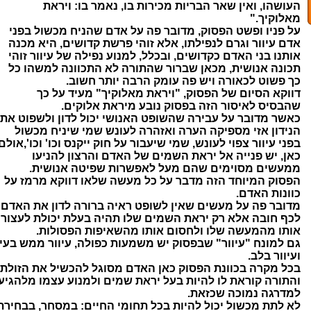
העושהו, ואין שאר הבריות מכירות בו, נאמר בו: ויראת
מאלוקיך."
על פניו ופשט הפסוק, מדובר פה על אדם שהניח מכשול בפני
אדם עיוור וגרם לנפילתו, אלא זוהי פרשת קדושים, היא מכנה
אותנו בני האדם כקדושים, ובכלל, למנוע נפילה של עיוור זוהי
תכונה אנושית, מכאן שברור שהתורה לא התכוונה למשהו כל
כך פשוט לכאורה ויש פה עומק הרבה יותר חשוב.
דווקא הסיום של הפסוק, "ויראת מאלוקיך" מעיד על כך
שהבסיס לאיסור הזה בפסוק נובע מיראת אלוקים.
כאשר מדובר על עבירה שהשופט האנושי יכול לדון ולשפוט את
הנידון אזי מספיקה הערה ואזהרה לעונש שמי שיניח מכשול
בפני עיוור צפוי לעונש, שמי שיעבור על חוק ייקנס וכו' וכו',אולם
כאן, יש פנייה אל יראת השמים של האדם והרצון להניעו
ממעשים מסוימים שהם מעל לאפשרות שפיטה אנושית.
הפסוק המיוחד הזה מדבר על כל מעשה שלאו דווקא מרמז על
כוונות האדם.
מדובר פה על מעשים שאין לשופט ראיה ברורה לדון את האדם
לכף חובה אלא רק יראת השמים שלו תהיה בעלת יכולת לעצור
אותו מהמעשה שלו ולחסום אותו מהשאיפות הפסולות.
גם למונח "עיוור" שבפסוק יש משמעות כפולה, עיוור ממש בעין
ועיוור בלב.
בכל מקרה בכוונת הפסוק כאן האדם מסוגל להכשיל את הזולת
והתורה קוראת לו להיות בעל יראת שמים ולמנוע עצמו מלהגיע
למדרגה נמוכה שכזאת.
לא לתת מכשול יכול להיות בכל תחומי החיים: במסחר, בבחירת