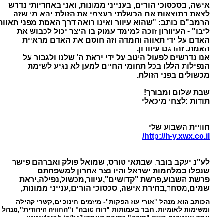
אישה, בסכסוכי הורים, בענייני ממונות, ואני באחריותי נדרש
לצאת בתוצאות אם הכשלתי בעצמי את הזולת יהא מי שזה.
הרמב"ם כותב: "שהוא עיוור ואינו רואה דרך האמת מפני תאוות
ליבו" - העיוורון זוכה למימד עמוק בו היצר יכול לכבוש את
האדם על ידי תאווה וחמדה וזה חוסם את האדם מראיית
האמת. זהו גם עיוורון.
אנו נדרשים לפעול היטב על ידי יראת ה' שלנו ולגבור על
הנפילות הללו בכל תחומי החיים למען לא נגיע לשימת
מכשולים בפני הזולת.
שבת שלום ומבורך!
תודות :לצחי מיכאלי
חוויית השבוע שלי
http://h-y.xwx.co.il/
לע"נ יעקב בובר, שבתאי טורס, שמואל פולק ואברהם פישר
שנפלו במלחמות ישראל והיו נצר אחרון למשפחתם
פרשת השבוע,פרשת "קדושים",עיוור,מכשול,נפילה,יראת
שמים,מסחר,בחירת אישה, סכסוכי הורים,ענייני ממונות,
הכותב הוא מנהל "אורי עוז הפקות"- מיזמים חינוכיים,קשרי קהילה
ומשימות לאומיות. חבר בעמותות "רוח טובה" ו"החוויה היהודית",מנהל