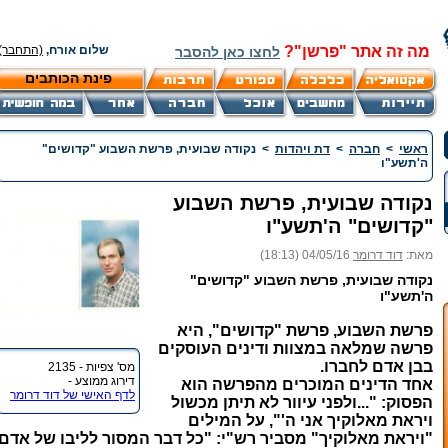
מה זה אתר "פרשן"?
שלום אורח,
(התחבר)
לחצו כאן להסבר
פינת הכותבים
ראשי
>
חברה
>
דת ויהדות
>
נקודה שבועית, פרשת השבוע "קדושים"
ה'תשע"ו
נקודה שבועית, פרשת השבוע
"קדושים" ה'תשע"ו
מאת:
דוד דרומר
04/05/16 (18:13)
נקודה שבועית, פרשת השבוע "קדושים"
ה'תשע"ו
פרשת השבוע, פרשת "קדושים", היא
פרשה שמלאה במצוות ודינים העוסקים
בבן אדם לחברו
.
מס' צפיות - 2135
דירוג ממוצע -
אחד הדינים המוכרים מהפרשה הוא
לדף האישי של דוד דרומר
הפסוק: "...ולפני עיוור לא תיתן מכשול
ויראת מאלוקיך אני ה'", על המילים
"ויראת מאלוקיך" מסביר רש"י: "כל דבר המסור לליבו של אדם