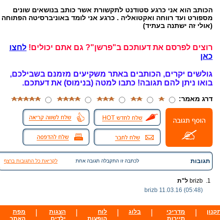
הכותב הוא אני כרגע סטודנט לתקשורת אשר כותב בנושאים שונים
מספורט ועד רווחה ואקטואליה . כרגע אני לומד באוניברסיטה הפתוחה
(אולי זה ישתנה בעתיד)
רוצים לפרסם את דעותכם ב"פרשן"? גם אתם יכולים!
לחצו
כאן
גולשים יקרים, הכותבים באתר משקיעים מזמנם בשבילכם,
בואו ניתן להם תגובה!
כתבו למטה (בנימוס) את דעתכם.
דרג מאמר:
תגובות
לכתבה זו התקבלה תגובה אחת
לקריאת כל התגובות ברצף
1.
brizb
ל"ת
brizb
11.03.16 (05:48)
קנון
|
מדריכי
|
בלוג
|
לוח
|
הצגות
|
מפת
תיירות
הופעות
ילדים
האתר