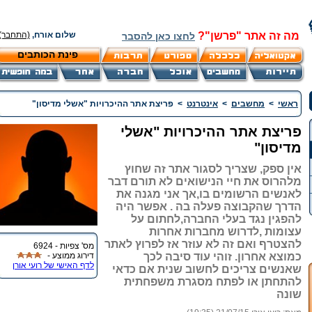
מה זה אתר "פרשן"?
שלום אורח,
(התחבר)
לחצו כאן להסבר
פינת הכותבים
ראשי
>
מחשבים
>
אינטרנט
>
פריצת אתר ההיכרויות "אשלי מדיסון"
פריצת אתר ההיכרויות "אשלי
מדיסון"
אין ספק, שצריך לסגור אתר זה שחוץ
מלהרוס את חיי הנישואים לא תורם דבר
לאנשים הרשומים בו,אך אני מגנה את
הדרך שהקבוצה פעלה בה . אפשר היה
להפגין נגד בעלי החברה,לחתום על
עצומות ,לדרוש מחברות אחרות
להצטרף ואם זה לא עוזר אז לפרוץ לאתר
מס' צפיות - 6924
כמוצא אחרון. זוהי עוד סיבה לכך
דירוג ממוצע -
לדף האישי של רועי אורן
שאנשים צריכים לחשוב שנית אם כדאי
להתחתן או לפתח מסגרת משפחתית
שונה