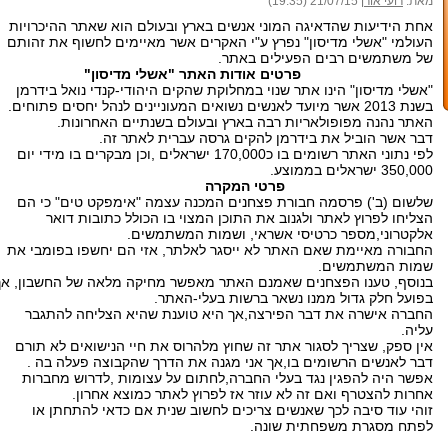
מאת:
רועי אורן
21/07/15 (19:35)
אחת הידיעות שהדאיגה המוני אנשים בארץ ובעולם הוא שאתר ההיכרויות
העולמי "אשלי מדיסון" נפרץ ע"י האקרים אשר מאיימים לחשוף את זהותם
של משתמשים רבים הפעילים באתר.
פרטים אודות האתר "אשלי מדיסון"
"אשלי מדיסון" הינו אתר שנוי במחלוקת שהקים היהודי-קנדי נואל בידרמן
בשנת 2013 אשר מיועד לאנשים נשואים המעוניינים לנהל יחסים פתוחים.
האתר נהנה מפופולאריות רבה בארץ ובעולם בשנתיים האחרונות.
דבר אשר הוביל את בידרמן להקים גרסה עברית לאתר זה.
לפי נתוני האתר רשומים בו כ170,000 ישראלים ,וכן מבקרים בו מידי יום
350,000 ישראלים בממוצע.
פרטי המקרה
שלשום (ב') פרסמה חבורת פצחנים המכנה עצמה "אימפקט טים" כי הם
הצליחו לפרוץ לאתר ולגנוב את התוכן המצוי בו הכולל כתובות דואר
אלקטרוני,מספר כרטיסי אשראי, ושמות המשתמשים.
החבורה מאיימת שאם האתר לא ייסגר לאלתר, אזי הם יחשפו בפומבי את
שמות המשתמשים.
בנוסף, טענו הפצחנים שאמנם האתר מאפשר מחיקה מלאה של החשבון, אך
בפועל חלק גדול ממנו נשאר ברשות בעלי-האתר.
החברה אישרה את דבר הפירצה,אך היא טוענת שהיא הצליחה להתגבר
עליה.
אין ספק, שצריך לסגור אתר זה שחוץ מלהרוס את חיי הנישואים לא תורם
דבר לאנשים הרשומים בו,אך אני מגנה את הדרך שהקבוצה פעלה בה .
אפשר היה להפגין נגד בעלי החברה,לחתום על עצומות ,לדרוש מחברות
אחרות להצטרף ואם זה לא עוזר אז לפרוץ לאתר כמוצא אחרון.
זוהי עוד סיבה לכך שאנשים צריכים לחשוב שנית אם כדאי להתחתן או
לפתח מסגרת משפחתית שונה.