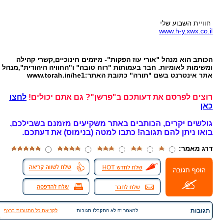
חוויית השבוע שלי
www.h-y.xwx.co.il
הכותב הוא מנהל "אורי עוז הפקות"- מיזמים חינוכיים,קשרי קהילה
ומשימות לאומיות. חבר בעמותות "רוח טובה" ו"החוויה היהודית",מנהל
אתר אינטרנט בשם "תורה" כתובת האתר:www.torah.in/he1
רוצים לפרסם את דעותכם ב"פרשן"? גם אתם יכולים!
לחצו
כאן
גולשים יקרים, הכותבים באתר משקיעים מזמנם בשבילכם,
בואו ניתן להם תגובה!
כתבו למטה (בנימוס) את דעתכם.
דרג מאמר:
תגובות
למאמר זה לא התקבלו תגובות
לקריאת כל התגובות ברצף