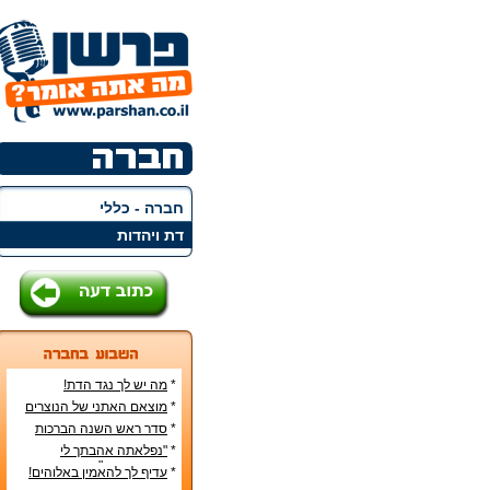
חברה - כללי
דת ויהדות
*
מה יש לך נגד הדת!
*
מוצאם האתני של הנוצרים
בארץ
*
סדר ראש השנה הברכות
והסימנים
*
"נפלאתה אהבתך לי
מאהבת נשים"
*
עדיף לך להאמין באלוהים!