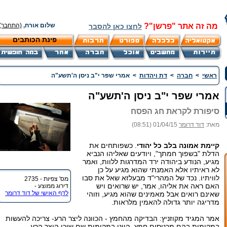
מה זה אתר "פרשן"?
שלום אורח,
(התחבר)
לחצו כאן להסבר
פינת הכותבים
ראשי
>
חברה
>
דת ויהדות
>
אמרי שפר י"ב ניסן ה'תשע"ה
אמרי שפר י"ב ניסן ה'תשע"ה
סיפורת לקראת חג הפסח
מאת:
דוד דרומר
01/04/15 (08:51)
קיימת אמונה בלב כל יהודי
. כשפותחים את
הדלת "בשפוך חמתך", ויודעים שאליהו הנביא
מגיע, הנודע ביהודה ירד המדרגות ללוות, ואמר
לא ראיתיו אלא האמנתי שהוא מגיע על כן
לוויתיו. נכד של המהרי"ד מבעלזא שאל את סבו
מס' צפיות - 2735
האם ראה את אליהו, אמר, יש שרואים ויש
דירוג ממוצע -
לדף האישי של דוד דרומר
שאינם רואים אבל מאמינים שהוא מגיע, וזוהי
מדריגה יותר גדולה להאמין מלראות.
אמר המגיד מקוזניץ: הבדיקה מהחמץ - הכוונה ליצר הרע- צריכה להעשות
במקומות בהם מכניסים חמץ, היינו במקומות שם שוכן היצר הרע,