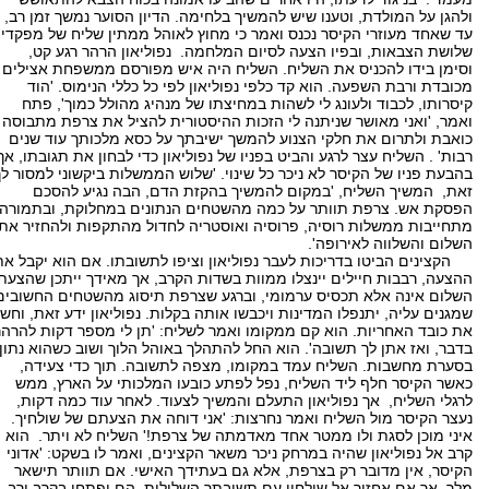
ולהגן על המולדת, וטענו שיש להמשיך בלחימה. הדיון הסוער נמשך זמן רב,
עד שאחד מעוזרי הקיסר נכנס ואמר כי מחוץ לאוהל ממתין שליח של מפקדי
שלושת הצבאות, ובפיו הצעה לסיום המלחמה. נפוליאון הרהר רגע קט,
וסימן בידו להכניס את השליח. השליח היה איש מפורסם ממשפחת אצילים
מכובדת ורבת השפעה. הוא קד כלפי נפוליאון לפי כל כללי הנימוס. 'הוד
קיסרותו, לכבוד ולעונג לי לשהות במחיצתו של מנהיג מהולל כמוך', פתח
ואמר, 'ואני מאושר שניתנה לי הזכות ההיסטורית להציל את צרפת מתבוסה
כואבת ולתרום את חלקי הצנוע להמשך ישיבתך על כסא מלכותך עוד שנים
רבות' . השליח עצר לרגע והביט בפניו של נפוליאון כדי לבחון את תגובתו, אך
בהבעת פניו של הקיסר לא ניכר כל שינוי. 'שלוש הממשלות ביקשוני למסור לך
זאת, המשיך השליח, 'במקום להמשיך בהקזת הדם, הבה נגיע להסכם
הפסקת אש. צרפת תוותר על כמה מהשטחים הנתונים במחלוקת, ובתמורה
מתחייבות ממשלות רוסיה, פרוסיה ואוסטריה לחדול מהתקפות ולהחזיר את
השלום והשלווה לאירופה'.
הקצינים הביטו בדריכות לעבר נפוליאון וציפו לתשובתו. אם הוא יקבל את
ההצעה, רבבות חיילים יינצלו ממוות בשדות הקרב, אך מאידך ייתכן שהצעת
השלום אינה אלא תכסיס ערמומי, וברגע שצרפת תיסוג מהשטחים החשובים
שמגנים עליה, יתנפלו המדינות ויכבשו אותה בקלות. נפוליאון ידע זאת, וחש
את כובד האחריות. הוא קם ממקומו ואמר לשליח: 'תן לי מספר דקות להרהר
בדבר, ואז אתן לך תשובה'. הוא החל להתהלך באוהל הלוך ושוב כשהוא נתון
בסערת מחשבות. השליח עמד במקומו, מצפה לתשובה. תוך כדי צעידה,
כאשר הקיסר חלף ליד השליח, נפל לפתע כובעו המלכותי על הארץ, ממש
לרגלי השליח, אך נפוליאון התעלם והמשיך לצעוד. לאחר עוד כמה דקות,
נעצר הקיסר מול השליח ואמר נחרצות: 'אני דוחה את הצעתם של שולחיך.
איני מוכן לסגת ולו ממטר אחד מאדמתה של צרפת!' השליח לא ויתר. הוא
קרב אל נפוליאון שהיה במרחק ניכר משאר הקצינים, ואמר לו בשקט: 'אדוני
הקיסר, אין מדובר רק בצרפת, אלא גם בעתידך האישי. אם תוותר תישאר
מלך, אך אם אחזור אל שולחיי עם תשובתך השלילית, הם יפתחו בקרב ורב