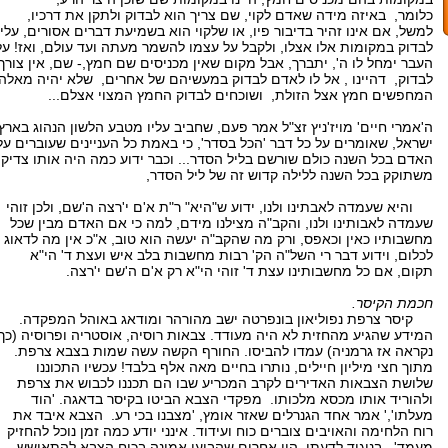
כלומר, באיזה מידה שאדם לקוי, שם צריך הוא לבדוק ולתקן את דרכיו,
למשל, אם אינו זהיר בדיבור פיו, או שלקוי הוא בשמיעת דברים אסורים, עליו
לבדוק במקומות אלו אצלו, ולקבל על עצמו להשמר מעתה ועד עולם, ואז! על
העבר ימחל לו ה', יתברך, אבל מקום שאין מכניסים שם חמץ,- שם, אין צורך
לבדוק, דהיינו , אל לו לאדם לבדוק במעשיהם של אחרים, שלא יהיה מאלה
המחפשים חמץ אצל הזולת, ושוכחים לבדוק החמץ המצוי אצלם...
ה'אמרי חיים' מויז'ניץ זצ"ל אמר פעם, שחביב עליו מטבע הלשון הנהוג בארץ
ישראל, שאומרים על כל דבר 'הכל בסדר', כי באמת כל העניינים שעוברים על
האדם בכל השנה כולם שורשם בליל הסדר... וכבר ידוע כמה היה אותו צדיק
משתוקק בכל השנה ללילה קדוש זה של ליל הסדר,
והיא שעמדה לאבתינו ולנו, ידוע ש"היא" ר"ת א'ם י'רצה ה'שם, ולכן זוהי
שעמדה לאבותינו ולנו, והקב"ה מצילנו מידם, למה כי אם האדם מבין שכל
מחשבותיו כאין וכאפס, ורק מה שהקב"ה יעשה הוא טוב, א"כ אין מה לדאוג
לכלום, וידוע דבר רי השל"ה הק' רבות מחשבות בלב איש ועצת ד' הי"א
תקום, אם כל מחשבותינו עצת ד' זוהי הי"א רק א'ם ה'שם י'רצה.
חכמת הקיסר.
קיסר צרפת נפוליאון בונפרטה ישב מהורהר ומודאג באוהל המפקדה.
המידע שהגיע מהחזית לא היה מעודד. צבאות רוסיה, אוסטריה ופרוסיה (כך
נקראה אז גרמניה) עמדו להביסו. החורף הקשה עשה שמות בצבא צרפת.
מתוך חצי מיליון חיילים, נותרו בחיים מאה אלף בלבד! עכשיו התכוננו
שלושת הצבאות האדירים לקרב המכריע שבו הם תכננו לכבוש את צרפת
ולהוריד אותו מכסא מלכותו. מפקדי הצבא הביטו בקיסר בדאגה. 'הוד
מעלתו',' אמר אחד הגנרלים שאזר אומץ, 'מצבנו בכי רע. הצבא איבד את
רוח הלחימה והאויבים צוברים כוח ועידוד. אינני יודע כמה זמן נוכל להחזיק
מעמד'. בניגוד לדעתו, היו אחרים שהביעו אמונה בכוח הצבא להתאושש