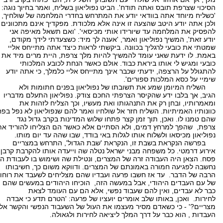
הסיכוי שצרפת תובס ואתה תודח'. הביט נפוליאון בשליח, ואמר בחיוך נוגה:
'כשליח מיוחד אתה בוודאי יודע את המתרחש בחדרי המלחמה של שולחיך,
ולכן אתה יודע היטב שהצעה זו אינה אלא מלכודת. מפקדיך אינם מתכוונים
להפסיק את המלחמה עד שיורידו אותי מכיסאי'. 'ואם תשאל מאיפה אני
יודע זאת', המשיך נפוליאון ואמר, 'אענה לך מיד: כשצעדתי לידך מקודם,
שמטתי את כובעי לרגליך בכוונה. ביקשתי לראות כיצד אתה מתייחס אליי
באמת. לו ידעת שאני עומד להמשיך להיות מלך צרפת, היית מרים מיד את
כובעי ומגיש לי אותו ביראת כבוד. אולם כאשר הנחת לכובע המלכותי
להתגולל על הרצפה, ידעתי שכבר אינך מתייחס אליי כלמלך, כי אתה יודע
שימיי על כסא המלכות ספורים'.
השליח המיומן שמע את תשובתו של נפוליאון בפנים חתומות ולא
הגיב, אך בלבו ידע שהקיסר הצרפתי החכם צודק. נפוליאון התעלם מדבריו
ומאמרותיו, ובחן רק את התנהגותו ואת מעשיו, וכך הצליח לזהות את
כוונותיו האמיתיות. השליח חזר אל שולחיו ואמר להם שנפוליאון לא נפל בפח
שהם טמנו לו. ואכן, תוך זמן קצר פתחו שלוש המדינות בקרב גדול נגד
צרפת, שהפך למרחץ דמים, ולא הסתיים אלא כאשר הם הצליחו להוריד את
נפוליאון מכיסאו ולשלוח אותו לגלות באי בודד, שבו שהה עד יום מותו.
בפרשה הנקראת בשבת זו, הנקראת 'שבת הגדול', התרחש במצריים
אירוע דרמטי. כל משפחה מבני ישראל נטלה שה וייעדה אותו להקרבת קרבן
פסח. הצאן היה העבודה זרה של המצרים, ונטילת שה ושימוש בו לעבודת ה'
נחשבה לפגיעה חמורה באמונתם של המצרים. ודווקא משום כך, חשיבותו
הרבה של הדבר. עד אז חשבו פרעה ועבדיו שהם מצליחים לשעבד את רוחו
של עם העבדים היהודי, אבל במעשה הזה, הוכיחו היהודים במעשים שהם
כבר לא עבדים, ואין להם שעבוד נפשי, אלא הם עם העומד לצאת
לחירות. ואכן, באותו שלב אומרים יועציו של פרעה: 'הטרם תדע כי אבדה
מצריים?' - כי כשאדם מסיר מעצמו את העול של השעבוד הנפשי והקשר אל
העבדות , הוא כבר על דרך המלך ליציאה לחירות ולגאולה.