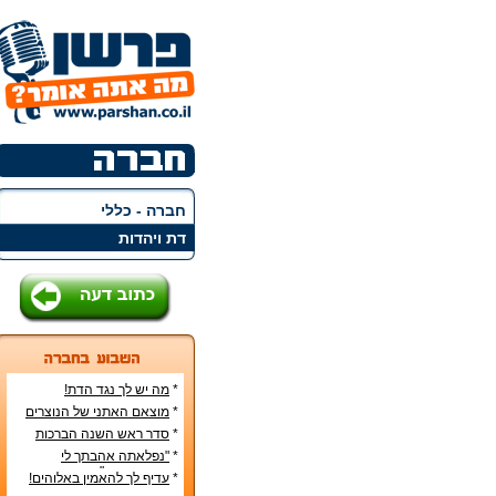
חברה - כללי
דת ויהדות
*
מה יש לך נגד הדת!
*
מוצאם האתני של הנוצרים
בארץ
*
סדר ראש השנה הברכות
והסימנים
*
"נפלאתה אהבתך לי
מאהבת נשים"
*
עדיף לך להאמין באלוהים!