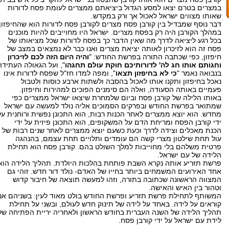
במצרים בטרם יצאו למסע הגדול ביציאתם ממצרים לעומת פסח לדורות
שאותו מצווים ישראל לאכול אך ורק במקדש.
דבר נוסף שמבדיל בין קורבן פסח מצרים לקורבן פסח לדורות הוא שהחיפזון
במהלך הקורבן היה רק בפסח מצרים. ישראל היו מחוייבים להיות מוכנים
בכל רגע ליציאה לדרך מה שאין הדבר כך בפסח לדורות שכל מציאותו של
פסח זה הוא לזיכרון לאותה יציאת מצרים ואנו כבר לא נמצאים במצב של
חיפזון, כפי שכתבה התורה בפרשת החודש: "
והיה היום הזה לכם לזיכרון
וחגותם אותו חג לה' לדורותיכם חוקת עולם תחגהו
", ועל הגאולה העתידה
בנבואה נאמר "
כי לא בחיפזון תצאו
", ומפה למדו חז"ל שפסח לדורות אינו
נאכל בחיפזון ותקנו אותו לאכול בהסבה ולשתות ארבע כוסות ולטבול
פעמיים באותה הסעודה, ואלה הם סימנים הפוכים למהירות וחיפזון.
באותו הלילה של קורבן פסח וביום שלמחרת שיצאו ישראל ממצרים כפי
שמתואר בפרשת החודש ובפרקים הסמוכים אליה נולד למעשה עם ישראל
מחדש. הוא יוצא ממצרים לאחר הכנות רבות, הוא התכונן נפשית ורוחנית על
ידי קורבן הפסח ומריחת הדם על המשקופים, הוא התכונן פיזית על ידי
הכנת מאכלים וצידה לדרך וכעת כשעם יוצא ממצרים לאחר שנים רבות של
עול תחת שילטון מצרי קשה הם עומדים ותלויים תחת עצמם, בהנהגה
פרטית משלהם בלי מחוייבות למלך השולט בהם. קורבן פסח הוא תחילת
הלידה של עם ישראל.
פרשת תזריע אותה נקרא השבת פותחת בהלכות היולדת. תהליך הלידה הוא
אחד האירועים המשמחים ביותר בחייו של האדם- נולד דור חדש. זוהי גם
המצווה הראשונה שכתובה בתורה, וזהו למעשה תוצאה של חיבור קדוש
וטהור בין האיש והאישה.
המשותף לתחילת פרשת תזריע ופרשת החודש בולט מאוד לעין: בשניהם אנו
קוראים על לידה. באחד על לידה של תינוק חדש לעולם, ובשני על תחילת
תהליך הלידה של השנה העברית בחודש הראשון ולאחריה יריית הפתיחה של
לידת עם ישראל על ידי קורבן פסח.