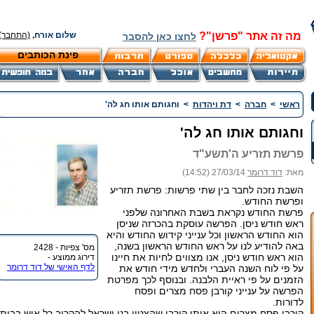
מה זה אתר "פרשן"?
שלום אורח,
(התחבר)
לחצו כאן להסבר
פינת הכותבים
ראשי
>
חברה
>
דת ויהדות
>
וחגותם אותו חג לה'
וחגותם אותו חג לה'
פרשת תזריע ה'תשע"ד
מאת:
דוד דרומר
27/03/14 (14:52)
השבת נזכה לחבר בין שתי פרשות: פרשת תזריע
ופרשת החודש.
פרשת החודש נקראת בשבת האחרונה שלפני
ראש חודש ניסן. הפרשה עוסקת בהכרזה שניסן
הוא החודש הראשון וכל ענייני קידוש החודש והיא
באה להודיע לנו על ראש החודש הראשון בשנה,
מס' צפיות - 2428
הוא ראש חודש ניסן, אנו מצווים לחיות את חיינו
דירוג ממוצע -
לדף האישי של דוד דרומר
על פי לוח השנה העברי ולחדש מידי חודש את
הזמנים על פי ראיית הלבנה. ובנוסף לכך מפרטת
הפרשה על ענייני קורבן פסח מצרים ופסח
לדורות.
קורבן פסח מצרים הוא אותו קורבן שהצטוו בני ישראל להקריב כל איש בביתו