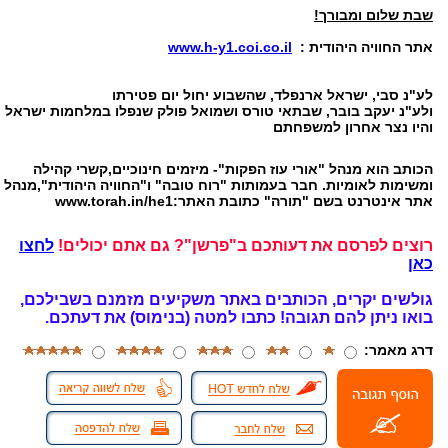
שבת שלום ומבורך!
אתר החוויה היהודית :
www.h-y1.coi.co.il
לע"נ סבי, ישראל ארנפלד, שהשבוע יחול יום פטירתו
ולע"נ יעקב בובר, שבתאי טורס ושמואל פולק שנפלו במלחמות ישראל
והיו נצר אחרון למשפחתם
הכותב הוא מנהל "אורי עוז הפקות"- מיזמים חינוכיים,קשרי קהילה
ומשימות לאומיות. חבר בעמותות "רוח טובה" ו"החוויה היהודית",מנהל
אתר אינטרנט בשם "תורה" כתובת האתר:www.torah.in/he1
רוצים לפרסם את דעותכם ב"פרשן"? גם אתם יכולים!
לחצו
כאן
גולשים יקרים, הכותבים באתר משקיעים מזמנם בשבילכם,
בואו ניתן להם תגובה!
כתבו למטה (בנימוס) את דעתכם.
דרג מאמר: