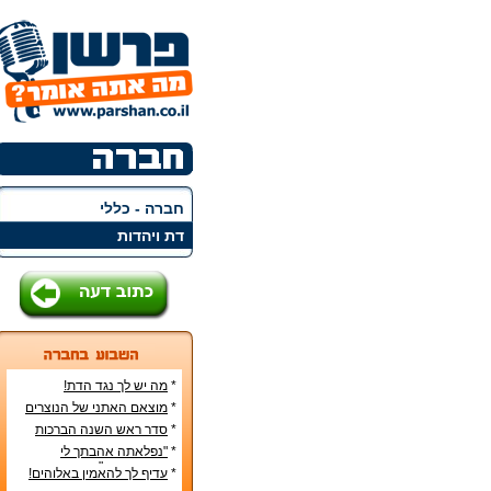
חברה - כללי
דת ויהדות
*
מה יש לך נגד הדת!
*
מוצאם האתני של הנוצרים
בארץ
*
סדר ראש השנה הברכות
והסימנים
*
"נפלאתה אהבתך לי
מאהבת נשים"
*
עדיף לך להאמין באלוהים!