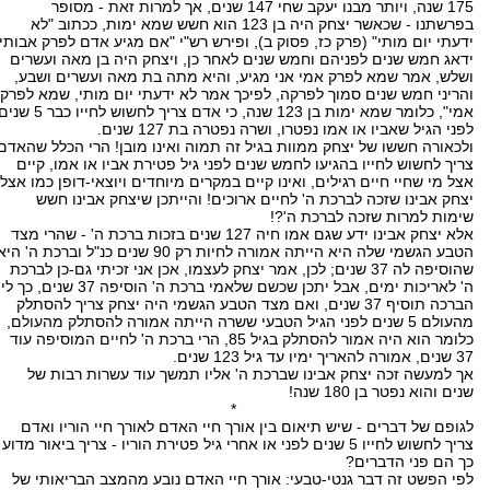
175 שנה, ויותר מבנו יעקב שחי 147 שנים, אך למרות זאת - מסופר
בפרשתנו - שכאשר יצחק היה בן 123 הוא חשש שמא ימות, ככתוב "לא
ידעתי יום מותי" (פרק כז, פסוק ב), ופירש רש"י "אם מגיע אדם לפרק אבותיו
ידאג חמש שנים לפניהם וחמש שנים לאחר כן, ויצחק היה בן מאה ועשרים
ושלש, אמר שמא לפרק אמי אני מגיע, והיא מתה בת מאה ועשרים ושבע,
והריני חמש שנים סמוך לפרקה, לפיכך אמר לא ידעתי יום מותי, שמא לפרק
אמי", כלומר שמא ימות בן 123 שנה, כי אדם צריך לחשוש לחייו כבר 5 
לפני הגיל שאביו או אמו נפטרו, ושרה נפטרה בת 127 שנים.
ולכאורה חששו של יצחק ממוות בגיל זה תמוה ואינו מובן! הרי הכלל שהאדם
צריך לחשוש לחייו בהגיעו לחמש שנים לפני גיל פטירת אביו או אמו, קיים
אצל מי שחיי חיים רגילים, ואינו קיים במקרים מיוחדים ויוצאי-דופן כמו אצל
יצחק אבינו שזכה לברכת ה' לחיים ארוכים! והייתכן שיצחק אבינו חשש
שימות למרות שזכה לברכת ה'?!
אלא יצחק אבינו ידע שגם אמו חיה 127 שנים בזכות ברכת ה' - שהרי מצד
הטבע הגשמי שלה היא הייתה אמורה לחיות רק 90 שנים כנ"ל וברכת ה' הי
שהוסיפה לה 37 שנים; לכן, אמר יצחק לעצמו, אכן אני זכיתי גם-כן לברכת
ה' לאריכות ימים, אבל יתכן שכשם שלאמי ברכת ה' הוסיפה 37 שנים, כך לי
הברכה תוסיף 37 שנים, ואם מצד הטבע הגשמי היה יצחק צריך להסתלק
מהעולם 5 שנים לפני הגיל הטבעי ששרה הייתה אמורה להסתלק מהעולם,
כלומר הוא היה אמור להסתלק בגיל 85, הרי ברכת ה' לחיים המוסיפה עוד
37 שנים, אמורה להאריך ימיו עד גיל 123 שנים.
אך למעשה זכה יצחק אבינו שברכת ה' אליו תמשך עוד עשרות רבות של
שנים והוא נפטר בן 180 שנה!
*
לגופם של דברים - שיש תיאום בין אורך חיי האדם לאורך חיי הוריו ואדם
צריך לחשוש לחייו 5 שנים לפני או אחרי גיל פטירת הוריו - צריך ביאור מדוע
כך הם פני הדברים?
לפי הפשט זה דבר גנטי-טבעי: אורך חיי האדם נובע מהמצב הבריאותי של