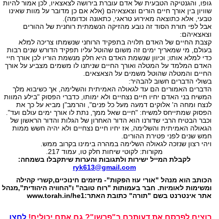
גופו, והגנטיקה הטבעית של אדם עוברת בירושה לצאצאיו, לכן אמור להיות
שוויון בין אורך חיים הורים וצאצאיהם (אלא אם כן מדובר על מוות שאינו
טבעי, אלא כתוצאה מאירוע טראגי, כתאונה וכדומה).
אבל לפי תורת הסוד זה נובע מהזיקה הנשמתית רוחנית של ההורים
וצאצאיהם:
קצבת החיים של האדם תלויה בתפקיד הרוחני שנשמתו צריכה למלא
בעולם, מי שמאריך ימים זה משום שהוטל עליו תפקיד הדורש שנים רבות
כדי למלא אותו; וכיוון שנשמת האדם היא חלק מנשמת הוריו לכן אורך חיי
האדם המלמד על המטלה ואורך החיים שניתנו לו משמים מצביע על אורך
החיים והמטלה שהוטל משמים על הצאצאים.
בשולי הדברים חשוב להבהיר:
הדברים האמורים הם עד לגאולה האמיתית והשלימה, אך כשיבוא מלך
המשיח בני האדם יחיו חיים נצחיים ולא ימותו, כדברי הפסוק "בילע המוות
לנצח ומחה ה' אלוקים דמעה מעל כל פנים", והרמב"ן מביא על כך את
הפסוק שמתייחס למשיח: "חיים שאל ממך, נתת לו אורך ימים עולם ועד".
וכבר הבטיח הרבי שדורנו הוא הדור האחרון של הגלות והדור הראשון של
הגאולה האמיתית והשלימה, אז יחיו חיים נצחיים ולא יהיה חשש ממות
חמש שנים לפני פטירת ההורים.
ויהי רצון שנזכה לגאולה השלימה במהרה בימינו בקרוב ממש.
מקורות: לקוטי שיחות חלק טו, עמוד 217.
לקבלת המייל ישירות ולתגובות והערות שיתקבלו בשמחה:
ryk613@gmail.com
הכותב הוא מנהל "אורי עוז הפקות"- מיזמים חינוכיים,קשרי קהילה
ומשימות לאומיות. חבר בעמותות "רוח טובה" ו"החוויה היהודית",מנהל
אתר אינטרנט בשם "תורה" כתובת האתר:www.torah.in/he1
רוצים לפרסם את דעותכם ב"פרשן"? גם אתם יכולים!
לחצו