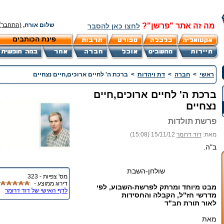
מה זה אתר "פרשן"?
שלום אורח,
(התחבר)
לחצו כאן להסבר
פינת הכותבים
ראשי
>
חברה
>
דת ויהדות
>
ברכת ה' לחיים ארוכים,חיים נצחיים
ברכת ה' לחיים ארוכים,חיים
נצחיים
פרשת תולדות
מאת:
דוד דרומר
15/11/12 (15:08)
ב"ה.
שולחן-השבת
מס' צפיות - 323
דירוג ממוצע -
מבט מיוחד ומרתק לפרשת-השבוע, לפי
לדף האישי של דוד דרומר
מדרשי חז"ל, הקבלה והחסידות
לאור תורת חב"ד
מאת