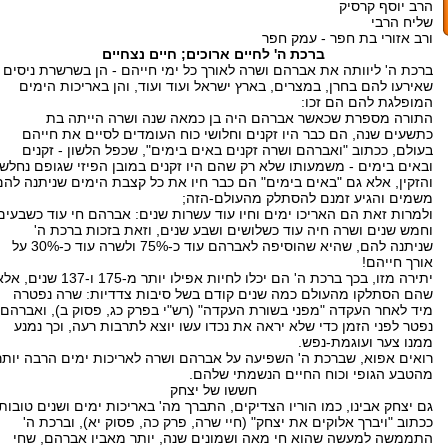
הרב יוסף קרסיק
שליח הרבי
ורב אזורי בת חפר - עמק חפר
ברכת ה' לחיים ארוכים; חיים נצחיים
ברכת ה' ליוותה את אברהם ושרה לאורך כל ימי חייהם - הן בשרשרת ניסים
שאירעו להם בחרן, במצרים, בארץ ישראל ועוד ועוד, והן באריכות הימים
המופלגת להם הם זכו:
התורה מספרת שכאשר אברהם היה בן כמאה שנה ושרה הייתה בת
כתשעים שנה, הם כבר היו זקנים וחלושי כוח העומדים לסיים את חייהם
בעולם, ככתוב "ואברהם ושרה זקנים באים בימים", שכפל הלשון - זקנים
ובאים בימים - משמעותו שלא רק שהם היו זקנים במובן הפיזי שגופם נחלש
והזקין, אלא גם "באים בימים" הם כבר חיו את כל קצבת הימים שניתנה להם
משמים והגיע זמנם להסתלק מהעולם-הזה;
ולמרות זאת הם האריכו ימים וחיו עוד עשרות שנים: אברהם חי עוד כשבעים
וחמש שנים ושרה חיה עוד כשלושים ושבע שנים, וזאת בזכות ברכת ה'
שניתנה להם, שהיא שהוסיפה לאברהם עוד כ-75% ולשרה עוד כ-30% על
אורך חייהם!
יתירה מזו, בכך ברכת ה' הם יכלו לחיות אפילו יותר מ-175 ו-137 שנים
שהם הסתלקו מהעולם כמה שנים קודם בשל סיבות צדדיות: שרה נפטרה
מיד לאחר העקדה "מפני בשורת העקדה" (רש"י בפרק כג, פסוק ב), ואברהם
נפטר לפני הזמן כדי שלא יראה את נכדו עשו יוצא לתרבות רעה, וכך נמנע
ממנו צער ועוגמת-נפש.
רואים אפוא, שברכת ה' השפיעה על אברהם ושרה לאריכות ימים הרבה יותר
מהטבע הגופי וכוח החיים הנשמתי שלהם.
חששו של יצחק
גם יצחק אבינו, כמו הוריו הצדיקים, התברך מה' באריכות ימים ושנים טובות,
ככתוב "ויברך אלוקים את יצחק" (חיי שרה, פרק כה, פסוק יא), וברכת ה'
התממשה למעשה שהוא חי מאה ושמונים שנה, יותר מאביו אברהם, שחי