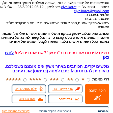
סוביאקטיבית על יהודי בולגריה בזמן השואה והצלתם.מסמך חשוב ומומלץ
ביותר. נכתב על ידי
elybikoret
-אלי ליאון , 28/8/2012 08:12 אלי ליאון
elybikoret@gmail.com
טל03-6856786
054-249-34-88
עיתונאי-מבקר אמנות,חבר אגודת העיתונאים ת"א ותא המבקרים שליד
האגודה.
הכותב הוא הבלוג יעסוק בביקורת שלי ורשמים אישיים שלי של הצגות
תיאטרון מופעים אופרה בלט קונצרט וכו הכל קשור למוצג על בימותינו
כאמור הכל רשמים אישים בלבד אשמח לקבל רשמים של אחרים
רוצים לפרסם את דעותכם ב"פרשן"? גם אתם יכולים!
לחצו
כאן
גולשים יקרים, הכותבים באתר משקיעים מזמנם בשבילכם,
בואו ניתן להם תגובה!
כתבו למטה (בנימוס) את דעתכם.
דרג מאמר:
תגובות
למאמר זה לא התקבלו תגובות
לקריאת כל התגובות ברצף