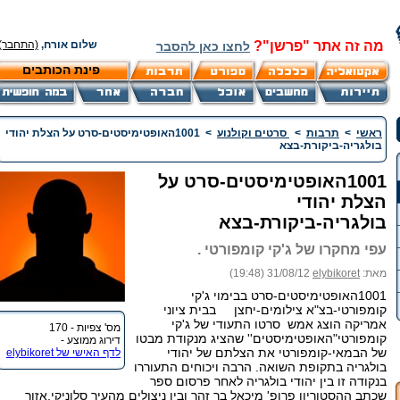
מה זה אתר "פרשן"?
שלום אורח,
(התחבר)
לחצו כאן להסבר
פינת הכותבים
ראשי
>
תרבות
>
סרטים וקולנוע
>
1001האופטימיסטים-סרט על הצלת יהודי
בולגריה-ביקורת-בצא
1001האופטימיסטים-סרט על
הצלת יהודי
בולגריה-ביקורת-בצא
עפי מחקרו של ג'קי קומפורטי .
מאת:
elybikoret
31/08/12 (19:48)
1001האופטימיסטים-סרט בבימוי ג'קי
קומפורטי-בצ"א צילומים-יחצן בבית ציוני
אמריקה הוצג אמש סרטו התעודי של ג'קי
מס' צפיות - 170
קומפורטי"האופטימיסטים'' שהציג מנקודת מבטו
דירוג ממוצע -
של הבמאי-קומפורטי את הצלתם של יהודי
לדף האישי של elybikoret
בולגריה בתקופת השואה. הרבה ויכוחים התעוררו
בנקודה זו בין יהודי בולגריה לאחר פרסום ספר
שכתב ההסטוריון פרופ' מיכאל בר זהר ובין ניצולים מהעיר סלוניקי,אזור