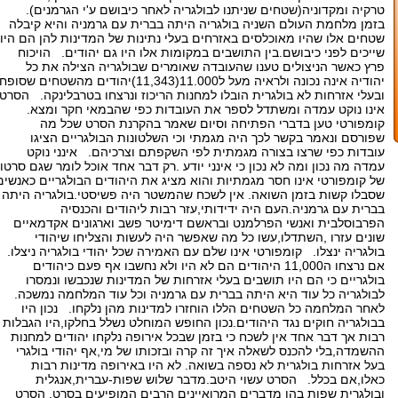
טרקיה ומקדוניה(שטחים שניתנו לבולגריה לאחר כיבושם ע'י הגרמנים).
בזמן מלחמת העולם השניה בולגריה היתה בברית עם גרמניה והיא קיבלה
שטחים אלו שהיו מאוכלסים באזרחים בעלי נתינות של המדינות להן הם היו
שייכים לפני כיבושם.בין התושבים במקומות אלו היו גם יהודים. הויכוח
פרץ כאשר הניצולים טענו שהעובדה שאומרים שבולגריה הצילה את כל
יהודיה אינה נכונה ולראיה מעל ל11.000(11,343)יהודים מהשטחים שסופ
ובעלי אזרחות לא בולגרית הובלו למחנות הריכוז ונרצחו בטרבלינקה. הסרט
אינו נוקט עמדה ומשתדל לספר את העובדות כפי שהבמאי חקר ומצא.
קומפורטי טען בדברי הפתיחה וסיום שאמר בהקרנת הסרט שכל מה
שפורסם ונאמר בקשר לכך היה מגמתי וכי השלטונות הבולגריים הציגו
עובדות כפי שרצו בצורה מגמתית לפי השקפתם וצרכיהם. אינני נוקט
עמדה מה נכון ומה לא נכון כי אינני יודע .רק דבר אחד אוכל לומר שגם סרטו
של קומפורטי אינו חסר מגמתיות והוא מציג את היהודים הבולגריים כאנשים
שסבלו קשות בזמן השואה. אין לשכח שהמשטר היה פשיסטי.בולגריה היתה
בברית עם גרמניה.העם היה ידידותי,עזר רבות ליהודים והכנסיה
הפרבוסלבית ואנשי הפרלמנט ובראשם דימיטר פשב וארגונים אקדמאיים
שונים עזרו ,השתדלו,עשו כל מה שאפשר היה לעשות והצליחו שיהודי
בולגריה ינצלו. קומפורטי אינו שלם עם האמירה שכל יהודי בולגריה ניצלו.
אם נרצחו ה11,000 היהודים הם לא היו ולא נחשבו אף פעם כיהודים
בולגריים כי הם היו תושבים בעלי אזרחות של המדינות שנכבשו ונמסרו
לבולגריה כל עוד היא היתה בברית עם גרמניה וכל עוד המלחמה נמשכה.
לאחר המלחמה כל השטחים הללו הוחזרו למדינות מהן נלקחו. נכון היו
בבולגריה חוקים נגד היהודים.נכון החופש המוחלט נשלל בחלקו,היו הגבלות
רבות אך דבר אחד אין לשכח כי בזמן שבכל אירופה נלקחו יהודים למחנות
ההשמדה,בלי להכנס לשאלה איך זה קרה ובזכותו של מי,אף יהודי בולגרי
בעל אזרחות בולגרית לא נספה בשואה. לא היו באירופה מדינות רבות
כאלו,אם בכלל. הסרט עשוי היטב.מדבר שלוש שפות-עברית,אנגלית
ובולגרית שפות בהן מדברים המרואיינים הרבים המופיעים בסרט. הסרט