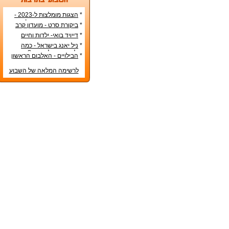
*
הצגות מומלצות ל-2023 -
הרשימה הטובה ביותר!
*
ביקורת סרט - מועדון קרב
*
דייויד בואי- ילדות וחיים
אישיים
*
ניל יאנג בישראל - כמה
עולה כרטיס להופעה?
*
הבילויים - האלבום הראשון
לרשימה המלאה של השבוע