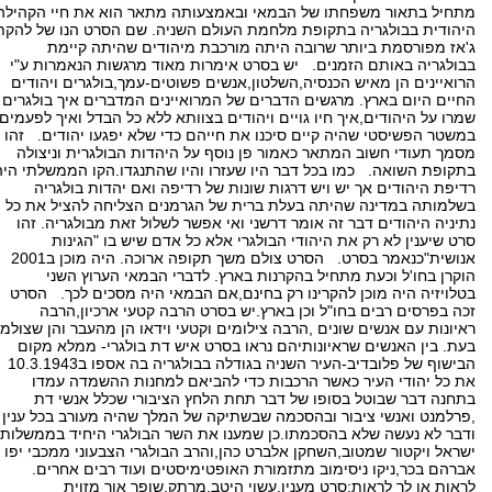
מתחיל בתאור משפחתו של הבמאי ובאמצעותה מתאר הוא את חיי הקהילה
היהודית בבולגריה בתקופת מלחמת העולם השניה. שם הסרט הנו של להקת
ג'אז מפורסמת ביותר שרובה היתה מורכבת מיהודים שהיתה קיימת
בבולגריה באותם הזמנים. יש בסרט אימרות מאוד מרגשות הנאמרות ע"י
הרואיינים הן מאיש הכנסיה,השלטון,אנשים פשוטים-עמך,בולגרים ויהודים
החיים היום בארץ. מרגשים הדברים של המרואיינים המדברים איך בולגרים
שמרו על היהודים,איך חיו גויים ויהודים בצוותא ללא כל הבדל ואיך לפעמים
במשטר הפשיסטי שהיה קיים סיכנו את חייהם כדי שלא יפגעו יהודים. זהו
מסמך תעודי חשוב המתאר כאמור פן נוסף על היהדות הבולגרית וניצולה
בתקופת השואה. כמו בכל דבר היו שעזרו והיו שהתנגדו.הקו הממשלתי היה
רדיפת היהודים אך יש ויש דרגות שונות של רדיפה ואם יהדות בולגריה
בשלמותה במדינה שהיתה בעלת ברית של הגרמנים הצליחה להציל את כל
נתיניה היהודים דבר זה אומר דרשני ואי אפשר לשלול זאת מבולגריה. זהו
סרט שיענין לא רק את היהודי הבולגרי אלא כל אדם שיש בו "הגינות
אנושית"כנאמר בסרט. הסרט צולם משך תקופה ארוכה. היה מוכן ב2001
הוקרן בחו'ל וכעת מתחיל בהקרנות בארץ. לדברי הבמאי הערוץ השני
בטלויזיה היה מוכן להקרינו רק בחינם,אם הבמאי היה מסכים לכך. הסרט
זכה בפרסים רבים בחו"ל וכן בארץ.יש בסרט הרבה קטעי ארכיון,הרבה
ראיונות עם אנשים שונים ,הרבה צילומים וקטעי וידאו הן מהעבר והן שצולמו
בעת. בין האנשים שראיונותיהם נראו בסרט איש דת בולגרי- ממלא מקום
הבישוף של פלובדיב-העיר השניה בגודלה בבולגריה בה אספו ב10.3.1943
את כל יהודי העיר כאשר הרכבות כדי להביאם למחנות ההשמדה עמדו
בתחנה דבר שבוטל בסופו של דבר תחת הלחץ הציבורי שכלל אנשי דת
,פרלמנט ואנשי ציבור ובהסכמה שבשתיקה של המלך שהיה מעורב בכל ענין
ודבר לא נעשה שלא בהסכמתו.כן שמענו את השר הבולגרי היחיד בממשלות
ישראל ויקטור שמטוב,השחקן אלברט כהן,והרב הבולגרי הצבעוני ממכבי יפו
אברהם בכר,ניקו ניסימוב מתזמורת האופטימיסטים ועוד רבים אחרים.
לראות או לר לראות:סרט מענין,עשוי היטב,מרתק.שופך אור מזוית