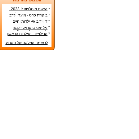
*
הצגות מומלצות ל-2023 -
הרשימה הטובה ביותר!
*
ביקורת סרט - מועדון קרב
*
דייויד בואי- ילדות וחיים
אישיים
*
ניל יאנג בישראל - כמה
עולה כרטיס להופעה?
*
הבילויים - האלבום הראשון
לרשימה המלאה של השבוע