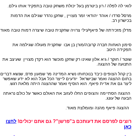
לואי לה לפלה / רון ביטרמן בעל יכולת משחק טובה בתפקיד אותו גילם.
מרסל סרדו / אוהד יהודאי זמר מצויין , שחקן נהדר שגילם את הדמות
בכישרון רב.
מדלן מזכירתה של פיאף/נילי צרויה שחקנית טובה שיצרה דמות טובה מאוד.
סימון האחות חברה קרובה/מורן בן אבו שחקנית מעולה שגילמה את
תפקידה היטב
שוטר / חוקר / גיא אלון שאינו רק שחקן מוכשר הוא רקדן מצויין שעיצב את
התנועה של ההצגה.
בין קהל הצופים כיבד בנוכחותו נשיא המדינה מר שמעון פרס, שנשא דברים
בתום ההצגה ואמר שבישראל יודעים לייצר הכל אבל הוא לא ידע שאפשר
ליצר גם את אדית פיאף. הוא הוסיף ואמר שההצגה היתה מלאת רגש.
ההצגה הסתיימה והצופים החלו לעזוב את האולם כאשר על כולם נראתה
הבעה של עונג.
ההצגה פיאף מהנה ומומלצת מאוד.
רוצים לפרסם את דעותכם ב"פרשן"? גם אתם יכולים!
לחצו
כאן