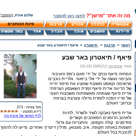
מה זה אתר "פרשן"?
שלום אורח,
(התחבר)
לחצו כאן להסבר
פינת הכותבים
ראשי
>
תרבות
>
תיאטרון
>
פיאף / תיאטרון באר שבע
פיאף / תיאטרון באר שבע
מאת:
איציק גיני
19/01/12 (16:19)
המחזה פיאף נכתב על ידי פאם ג'מס והעיבוד
והבימוי נעשה על ידי אלי ביזאווי. גלריית כוכבים
מרשימה וקאסט משובח שמציג את סיפור חייה
של הדיווה אדית פיאף זמרת השאנסון הצרפתי.
אדית פיאף שצמחה מאשפתות משכונות העוני
של פריז הפכה לזמרת גדולה ונערצת בצרפת
וברחבי העולם.
מס' צפיות - 373
דירוג ממוצע -
אדית פיאף נאבקה לשיר ולשרוד, לחיות
לדף האישי של איציק גיני
ולאהוב.הרומנים המאהבים וקשרים
מזדמנים קולה הקסום, והחברות עם גדולי
השמות באותה תקופה, איב מונטאן, מרלין דיטריך ואחרים, סייעו לה להפוך
לכוכבת בכל העולם.