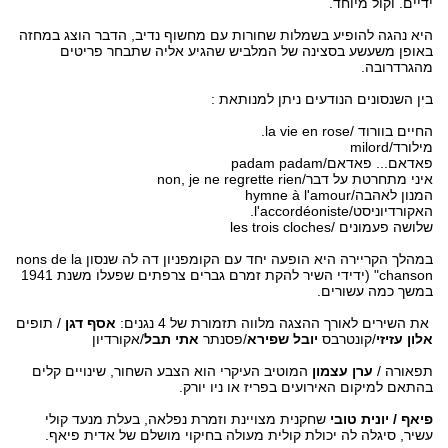
ידיים. וקול מיוחד.
היא נהגה להופיע בשמלות שחורות עם מחשוף נדיב, הדבר הוצג במחזה
באופן משעשע בסצינה של המלביש שהגיע אליה שתבחר פריטים
מהגרדרובה.
בין השנסונים הנודעים ניתן למנותאת :
החיים בוורוד /la vie en rose.
מילורד/milord
פאדאם... פאדאם/padam padam
איני מתחרטת על דבר/non, je ne regrette rien
המנון לאהבה/hymne à l'amour
האקורדיוניסט/l'accordéoniste.
שלושה פעמונים /les trois cloches
במהלך הקריירה היא הופעה יחד עם הקומפניון דה לה שנסון nons de la
chanson" (ידידי השיר להקת זמרם גברים צרפתים שפעלו משנת 1941
במשך כמה עשורים.
את השירים לאורך ההצגה מלווה תזמורת של 4 נגנים:
אסף דגן
/ תופים
אלון עזיזי
/קונטרבס
יובל שפירא
/פסנתר
אתי תבל
/אקורדיון
תפאורה /
ערן עצמון
המוטיב העיקרי הוא הצבע השחור, שינויים קלים
בהתאם למיקום האירועים בפריז או ניו יורק.
פיאף / יונית טובי
שחקנית מצויינת וזמרת נפלאה, בעלת מנעד קולי
עשיר, סיגלה לה יכולת קולית מעולה בחיקוי מושלם של אדית פיאף.