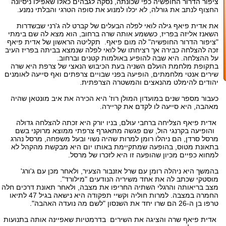
ציפור הדרור החופשיה כפי שכונתה, נסקה לגבהים כאלו שאפילו ניסיונה
החצוף לנתב את גורלה, לא יכלו למנוע את סופה הטרגי והבלתי נמנע.
את אדית פיאף גילה לואי לפלה הבעלים של קברט לה ג'רני שבשדרות
השאנז אליזה בפריז, כששמע אותה שרה ברחוב, הוא מצא לה שם בימתי
"ציפור הדרור החופשיה" לה מום פיאף. תקליטה הראשון של אדית פיאף
זכה להצלחה כבירה אך רציחתו של לואי לפלה שנמצא בביתה בפריז העיב
על ההצלחה. היא שבה להופיע באולמות קטנים וברחוב.
בתקופת מלחמת הועלם השניה בעת הכיבוש הנאצי של צרפת היא שרה
שירים אנטי מלחמתים, הופיעה בפני שבויים צרפתים ואף סייעה לאומנים
יהודים להימלט מהנאצים והמשטרה הצרפתית.
כעבור מספר שנים במועדון המולן רוז' היא הכירה את איב מונטאן שהיה
מאהבה, היא סייעה לו לקדם את קריירה.
אדית פיאף הצליחה ברחבי עולם, בניו יורק היא זכתה להצלחה גדולה
והופיעה בקרנגי הול, שם פגשה מתאגרף צרפתי ממוצא מרוקני בשם
מרסל סרדן, הם ניהלו רומן למרות שהיה נשוי ובעל משפחה, מרסל נהרג
בתאונת מטוס, בהופעה שמתקיימת באותו יום היא מבקשת מהקהל לא
למחוא כפיים מכיון שהופעה זו היא לזכרו של מרסל.
בהמשך היא ניהלה רומן עם שרל אזנבור הצעיר, ולאחר מכן עם ג'ורג'
מוסטקי שכתב לה את אחד משיריה הנודעים "מילורד".
מצב בריאותה והרגלי השתיה החריפו את מצבה, ולאחר תאונת דרכים חלה
החמרה במצבה. למרות חוליה וקשיי תפקודה היא נישאה בגיל 47 לתיאו
טרפו בן ה-26 הם שרו יחד את השנסון "לשם מה נועדה האהבה".
אדית פיאף שרה והציגה את השירים בדרמטיות שאפיינה אותה בתנועות