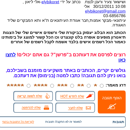
ושישאר צעיר ורענן לנצח. נכתב על ידי
elybikoret
-אלי ליאון ,
30/12/2011 10:08 אלי
elybikoret@gmail.com
03-6856786
עיתונאי-מבקר אמנות,חבר אגודת העיתונאים ת"א ותא המבקרים שליד
האגודה.
הכותב הוא הבלוג יעסוק בביקורת שלי ורשמים אישיים שלי של הצגות
תיאטרון מופעים אופרה בלט קונצרט וכו הכל קשור למוצג על בימותינו
כאמור הכל רשמים אישים בלבד אשמח לקבל רשמים של אחרים
רוצים לפרסם את דעותכם ב"פרשן"? גם אתם יכולים!
לחצו
כאן
גולשים יקרים, הכותבים באתר משקיעים מזמנם בשבילכם,
בואו ניתן להם תגובה!
כתבו למטה (בנימוס) את דעתכם.
דרג מאמר:
תגובות
למאמר זה לא התקבלו תגובות
לקריאת כל התגובות ברצף