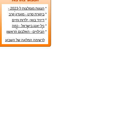
*
הצגות מומלצות ל-2023 -
הרשימה הטובה ביותר!
*
ביקורת סרט - מועדון קרב
*
דייויד בואי- ילדות וחיים
אישיים
*
ניל יאנג בישראל - כמה
עולה כרטיס להופעה?
*
הבילויים - האלבום הראשון
לרשימה המלאה של השבוע