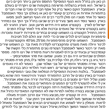
הן כאן והן בחו"ל והוא הגוף המוסיקלי התוסס והרענן ביותר הקיים כיום
בישראל. הוא מופיע בהצלחה מרשימה במקומות שנים ויוקרתיים בעולם
ובארץ. האנסמבל הוקם כאשר ברק טל אסף חברים ומכרים שהיו חברים
בתזמורות אחרות או בהרכבים קאמריים כאן או בעולם וכך נוסד האנסמבל
כאשר כל אחד מנגניו הנו סולן.לדברי רבים זהו הגוף הנחשב לטוב מסוגו
בארץ. כאשר נוסד הוא משך צעירים רבים שניגנו בחו"ל וכך הפך גם כמחזיר
ישראלים לארץ. בקונצרט אמש היה חידוש מרענן וטוב. הערב החגיגי לא
נחגג בקונצרט שיגרתי של נאומים וברכות אלא מיד לאחר קבלת הפנים
היפה,התחיל הקונצרט בו הושמעו קטעים נבחרים מיצירות ידועות ומוכרות-
סימפוניות וקונצ'רטים לכלים שונים כדי לתת יצוג הולם לכל חטיבות
האנסמבל. הושמעו פרקים מהסימפוניות מס'25.מס'40 והקונצרטנטית
לכינור וויולה מאת מוצרט ומהקונצ'רטו לקלרנית מאת ובר. כן הושמעו שירים
מאת יוני רכטר כאשר לאנסמבל הצטרפו נגנים מתזמורת כלי הקשת של
קונסרבטוריון גבעתיים וביה'ס לאמנויות רעות מיסודה של ויצו חיפה. מספר
הסולנים שבהופיעו היה גם רב ומגוון. שמענו את סרגי אוסטרובסקי -
כינור,גיא בן ציוני-ויולה,חן הלוי-קלרנית,צבי פלסר-צ'לו,מתן פורת-פסנתר,יוני
רכטר -שירה ופסנתר והזמרים יעל צבי ושלמי שבן. כאמור לא היו נאומים
אלא רק מוסיקה וסרטונים קצרצרים. ראש העיר חולדאי כתב בברכתו
לאנסמבל"...בולטת האיכות המוסיקלית הנפלאה שלו.טובי המוסיקאים
הצעירים בארץ נמנים על הרכב התזמורתי הצעיר והוירטואוזי הזה שהוא בעל
סגנון וצליל יחודיים ומנגנים בו ברעננות,בחדוות יצירה ועם שפע אנרגיות".
אין לי אלא להצטרף לדברים הממצים והמתארים נכונה את האנסמבל.
היצירה היחידה שנוגנה בשלמות היתה הקונצ'רטו לכינור,צלו ופסנתר מאת
בטהובן שבוצע בצורה נפלאה למרות שזו לא המוסיקה המאפיינת כרגיל את
האנסמבל . היה זה קונצרט יפה,מבוצע נהדר עם הרכב תוכנית מעולה
ושלמרות שנמשך מעל לשעתיים לא הורגש איך הזמן עבר. לראות או לא
לראות: מומלץ ביותר לשמוע את הקונצרטים הבאים של האנסמבל ומאחל לו
לרגל חגיגת העשור המשך הצלחה,שיגדל ויצבור שנים רבות אך בלי להזדקן