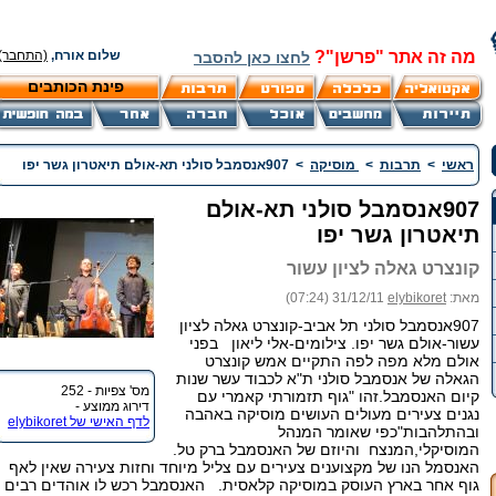
מה זה אתר "פרשן"?
שלום אורח,
(התחבר)
לחצו כאן להסבר
פינת הכותבים
ראשי
>
תרבות
>
מוסיקה
>
907אנסמבל סולני תא-אולם תיאטרון גשר יפו
907אנסמבל סולני תא-אולם
תיאטרון גשר יפו
קונצרט גאלה לציון עשור
מאת:
elybikoret
31/12/11 (07:24)
907אנסמבל סולני תל אביב-קונצרט גאלה לציון
עשור-אולם גשר יפו. צילומים-אלי ליאון בפני
אולם מלא מפה לפה התקיים אמש קונצרט
הגאלה של אנסמבל סולני ת"א לכבוד עשר שנות
מס' צפיות - 252
קיום האנסמבל.זהו "גוף תזמורתי קאמרי עם
דירוג ממוצע -
נגנים צעירים מעולים העושים מוסיקה באהבה
לדף האישי של elybikoret
ובהתלהבות"כפי שאומר המנהל
המוסיקלי,המנצח והיוזם של האנסמבל ברק טל.
האנסמל הנו של מקצוענים צעירים עם צליל מיוחד וחזות צעירה שאין לאף
גוף אחר בארץ העוסק במוסיקה קלאסית. האנסמבל רכש לו אוהדים רבים