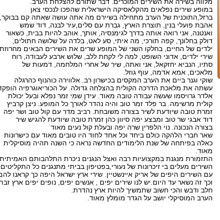
מלווה בשירה את השירים המוכרים. דבר שתורם להצלחת הערב.
במופע שירים נפלאים מהקלאסיקה הישראלית שהפכו לנכסי צאן
ברזל,התוכנית של הערב מתחילה בשיירם מה אתה עושה שאתה קם בבוקר,
אהבת פועלי בנין, תוצרת הארץ, גברת עם סלים,עיר לבנה, דוד שמש
ואנטנה, אני רואה אותה בדרך לגימנסיה, אותך, אוהב להיות בבית, כשאור
דולק בחלונך, קפה תורכי, מה איתי, סע לאט, בלדה על שלושה חתולים,
ילדים של החיים, בחלקו השני של המופע שרים את השירים הבאים מחרוזת
שירי ילדים, אדוני השופט, למה לי לקחת ללב, שלוש ארבע לעבודה, רוח
סתיו, הנביא יחזקאל, אני ואתה, שיר של אחרי המלחמה, דמעות של
מלאכים, אמא אדמה, עוף גוזל.
שוקי וגנר ביים את הערב המקסים בכישרון רב. אלווירה כוהנוף כהרגלה
עשתה את מלאכת הדרכה הקולית בהצלחה גדולה. על הכוריאוגרפיה הופקד
אלדר גרויסמו שעשה עבודה טובה מאוד. עידן שמי זמר נפלא ובעל יכולת
קולית מרשימה. בר פלד זמר טוב והיה נהדר לאורך כל המופע. ניצן קרביץ
זמרת טובה שיודעת לשיר בצורה משובחת. רביב מדר עם קול טוב ושר יפה
דוד אבגי שר טוב ומבצע יפה סיוון כהן זמרת טובה שיודעת להגיש שיר
בצורה הנכונה. נוי הלפרין שרה יפה ובעלת קול נעים מאוד
שאר חברי הלהקה כולם ביחד וכל אחד לחוד היו טובים מאוד עם כישרונות
כאלה בפיתחה של שנת הלימודים החדשה נראה כי השנה תהיה מוסיקלית
מאוד.
התזמורת מנגנת במקצועיות רבה ואצל הנגנים ניכרת התלהבותם האמיתית.
השירים מעלים בי זיכרונות של נעורי,בפטיפון בביתי מתנגנים כל התקליטים
עם השירים היפים של אריק איינשטיין. שירי ארץ ישראל היפה כך קראנו להם
וכך זה נשאר עד היום.יש לנו שירים יפים , אנשים יפים, נופים יפים ארץ זבת
חלב ודבש והכי חשוב שתמשיך להיות ארץ נהדרת.
הערב המוסיקלי יושב על הגדר מומלץ מאוד.