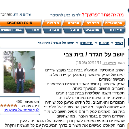
מה זה אתר "פרשן"?
שלום אורח,
(התחבר)
לחצו כאן להסבר
פינת הכותבים
ראשי
>
תרבות
>
תיאטרון
>
יושב על הגדר / בית צבי
יושב על הגדר / בית צבי
מאת:
איציק גיני
02/11/11 (15:08)
הערב המוסיקלי המועלה בבית צבי מקבץ שירים
יפים של אריק איינשטיין ממהלך קריירה של כ-
חמישה עשורים
אריק איינשטיין נחשב לאחד הזמרים הישראלים
העברים החשוב והמוערך ביותר.
תלמידי השנה השלישית בבית צבי נותנים
ביצועים יפים ועיבודים מיוחדים לשירים
מס' צפיות - 453
המוכרים והאהובים. כל חידוש מרענן ככל שיהיה
דירוג ממוצע -
לא ישתווה למקור, מה שכן הביצועים של תלמידי
לדף האישי של איציק גיני
בית צבי נאמנים למקור והם מפעל חשוב לשימור
השירים הישנים בזמר העברי. מה שחשוב
שהשירים במופע נעימים לאוזן ודרך ביצועם על הבמה יפה לעין.
חברי הקאסט מגישים את השירים בדרך המיטבית עם כל הנשמה והקהל