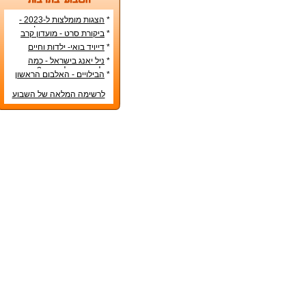
*
הצגות מומלצות ל-2023 -
הרשימה הטובה ביותר!
*
ביקורת סרט - מועדון קרב
*
דייויד בואי- ילדות וחיים
אישיים
*
ניל יאנג בישראל - כמה
עולה כרטיס להופעה?
*
הבילויים - האלבום הראשון
לרשימה המלאה של השבוע