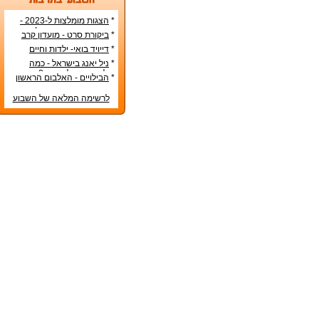
*
הצגות מומלצות ל-2023 -
הרשימה הטובה ביותר!
*
ביקורת סרט - מועדון קרב
*
דייויד בואי- ילדות וחיים
אישיים
*
ניל יאנג בישראל - כמה
עולה כרטיס להופעה?
*
הבילויים - האלבום הראשון
לרשימה המלאה של השבוע