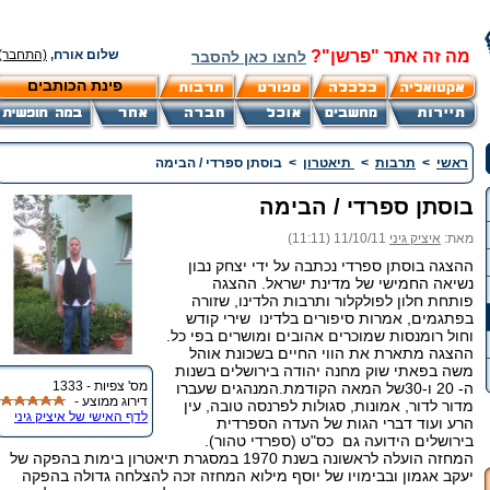
מה זה אתר "פרשן"?
שלום אורח,
(התחבר)
לחצו כאן להסבר
פינת הכותבים
ראשי
>
תרבות
>
תיאטרון
>
בוסתן ספרדי / הבימה
בוסתן ספרדי / הבימה
מאת:
איציק גיני
11/10/11 (11:11)
ההצגה בוסתן ספרדי נכתבה על ידי יצחק נבון
נשיאה החמישי של מדינת ישראל. ההצגה
פותחת חלון לפולקלור ותרבות הלדינו, שזורה
בפתגמים, אמרות סיפורים בלדינו שירי קודש
וחול רומנסות שמוכרים אהובים ומושרים בפי כל.
ההצגה מתארת את הווי החיים בשכונת אוהל
משה בפאתי שוק מחנה יהודה בירושלים בשנות
מס' צפיות - 1333
ה- 20 ו-30של המאה הקודמת.המנהגים שעברו
דירוג ממוצע -
מדור לדור, אמונות, סגולות לפרנסה טובה, עין
לדף האישי של איציק גיני
הרע ועוד דברי הגות של העדה הספרדית
בירושלים הידועה גם כס"ט (ספרדי טהור).
המחזה הועלה לראשונה בשנת 1970 במסגרת תיאטרון בימות בהפקה של
יעקב אגמון ובבימויו של יוסף מילוא המחזה זכה להצלחה גדולה בהפקה