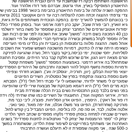
הראשוננה השתתפו רבקה רז שנחשבת עד היום לגברת הראשונה של
התיאטרון המוסיקלי בארץ, אתי גרוטס, אברהם מור דודו אלהרר ועוד.
ההפקה השניה עלתה על בימות התיאטרון בהבימה בינואר 1998 בבימוי
צדי צרפתי ההצגה זכתה וזוכה להצלחה רבה עד היום אוקטובר 2011 ונרא
כי בכוונתם להמשיך להאריך ימים. בהפקה הנוכחית משתתפים גלית גיאת,
גיא זוארץ, רובי פורת שובל, יעקב כהן דפנה ארמוני ועוד. בוסתן ספרדי כולל
יסודות אוטוביוגרפים של המחבר יצחק נבון שמספר על משה בחור ירושלמי
כבן 40 המכונה בשם חיבה "מושון" שעזב את השכונה לפני שנים רבות ושב
אליה ומספר לקהל במשחק ובשירה ובשיתוף חברי הקאסט על חיי השכונה
אוהל משה. ההצגה מלווה ברומנוסות הן בעברית והן בלדינו מימי העריסה
כשאימו היתה שרה לו כתינוק, דמויות מהשכונה השמש שמעיר את השכנים
לסליחות, יחסי שכנות, ימי כביסה,ביקור בקבר רחל, נערה שהגיעה לפירקה
וטרם מצאה זיווג הגון, אדם שרוכש חלקת קבר בהר הזיתים, ומסיבת חתונה
שמתחולל בה אירוע דרמטי. באמצעות המספר "מושון" משפחת קסטל
ודמויות נוספות נחשף הקהל להווי השכונה ותרבותם של היהודים הספרדים.
יוצאי מדינוות הבלקן. (יוון, תורכיה, יגוסלביה ווע'). השבוע חזרתי וצפיתי
פעם נוספת בהצגה ונתקפתי בפרץ של נוסטלגיה, השירים הפיוטים
שמוכרים לי משחר ילדותי, שהושמעו לי ע"י סבתי רחל חולי (ז"ל). הסבתא
רבא מרים חולי (ז"ל) היא דוגמא מובהקת של מבצעת שירי לדינו שהופיעה
בפני נשים בלבד (כגון התכנסויות נשים בבית הכלה שנפרדת מבית
הוריה, אירועי המקווה ועוד). התענגתי על השירים כמו שתו שתיתי (לה וידה
דו פור אל ראקי) , היסמין , הפיוט אדון הסליחות, פונצ'ה, ליבי כבר מת,
מורניקה (שחרחורת), הפיוט צור משלו אכלנו, את יפה מאוד, נאני נאני,
אלטה אלטה, לבד, או סה סה, לה בוליסה, הפיוט המבדיל בין קודש לחול.
השירים שנבחרו למחזה בוסתן ספרדי נלקחו מספרים שכתב חוקר הלדינו
יצחק לוי "ספר הרומנסות של יצחק לוי" ואתנולוגיה לחזנות ספרדית" בשנים
האחרנות אני משתתף בפרוייקטים לשימור שפת הלדינו, שנשתמרה במשך
כ-500 שנה , אני מקווה שמסורת זו לא תיעלם ועושרה התרבותי