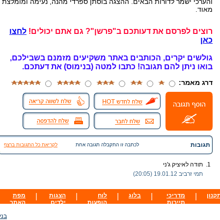
והערכי ישמר לדורות הבאים. ההצגה בוסתן ספרדי מהנה, נעימה ומומלצת
מאוד.
רוצים לפרסם את דעותכם ב"פרשן"? גם אתם יכולים!
לחצו
כאן
גולשים יקרים, הכותבים באתר משקיעים מזמנם בשבילכם,
בואו ניתן להם תגובה!
כתבו למטה (בנימוס) את דעתכם.
דרג מאמר:
תגובות
לכתבה זו התקבלה תגובה אחת
לקריאת כל התגובות ברצף
1.
תודה לאיציק ג'ני
תמי זרביב
19.01.12 (20:05)
קנון
|
מדריכי
|
בלוג
|
לוח
|
הצגות
|
מפת
תיירות
הופעות
ילדים
האתר
בני