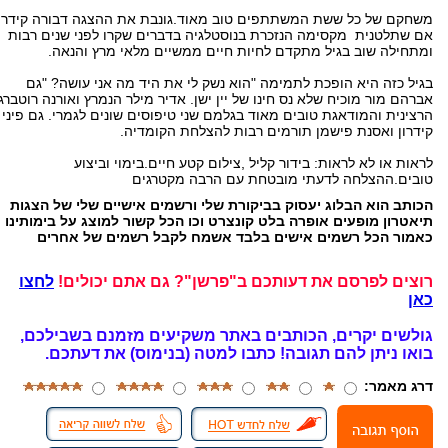
משחקם של כל ששת המשתתפים טוב מאוד.גונבת את ההצגה דבורה קידר
אם שתלטנית מקסימה הנזכרת בנוסטלגיה בדברים שקרו לפני שנים רבות
ומתחילה שוב בגיל מתקדם לחיות חיים ממשיים מלאי מרץ והנאה.
בגיל כזה היא הופכת לתמימה "הוא נשק לי את היד מה אני עושה? "גם
אברהם מור מוכיח שלא נס חינו של יין ישן. אדיר מילר הנמרץ ואורנה רוטברג
הרצינית והמודאגת טובים מאוד בגלמם שני טיפוסים שונים לגמרי. גם פיני
קידרון ואסנת פישמן תורמים רבות להצלחת הקומדיה.
לראות או לא לראות: בידור קליל ,צילום קטע חיים.בימוי וביצוע
טובים.ההצלחה לדעתי מובטחת עם הרבה מקטרגים
הכותב הוא הבלוג יעסוק בביקורת שלי ורשמים אישיים שלי של הצגות
תיאטרון מופעים אופרה בלט קונצרט וכו הכל קשור למוצג על בימותינו
כאמור הכל רשמים אישים בלבד אשמח לקבל רשמים של אחרים
רוצים לפרסם את דעותכם ב"פרשן"? גם אתם יכולים!
לחצו
כאן
גולשים יקרים, הכותבים באתר משקיעים מזמנם בשבילכם,
בואו ניתן להם תגובה!
כתבו למטה (בנימוס) את דעתכם.
דרג מאמר: