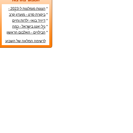
*
הצגות מומלצות ל-2023 -
הרשימה הטובה ביותר!
*
ביקורת סרט - מועדון קרב
*
דייויד בואי- ילדות וחיים
אישיים
*
ניל יאנג בישראל - כמה
עולה כרטיס להופעה?
*
הבילויים - האלבום הראשון
לרשימה המלאה של השבוע