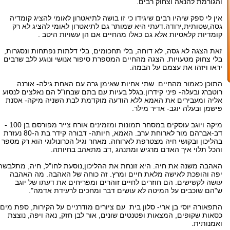
והגורמת להנאה וצחוק רבים.
אין לי ספק שיהיו רבים שיגידו כי זו בושה לתיאטרון לאומי להציג קומדיה
גסה,שטותית,ירודה.דעתי היא שמותר גם לתיאטרון לאומי להציג לא רק
קומדיות קלאסיות אלא גם כאלו מהחיים אם הן עשויות היטב .
זאת הצגה לא גסה, לא דוחה, בלי תחכומים, בלי דלתות נפתחות ונסגרות,
בלי צחוק מטעויות. הצגה מהחיים המספרת סיפור אנושי ונוגע ללב שרבים
יראו ויזהו את עצמם על הבמה.
התוכן כאמור מהחיים. שתי אחיות שאימן גרה עם האחת גילה- אורנה
רוטברג ובעלה- פיני קידרון.בגלל בעיות עם בתם שבחו"ל הם נאלצים לנסוע
אליה ומעבירים את האמא ללא הודעה מוקדמת לבת השניה מיקה- אסנת
פישמן ובעלה יוגב- אדיר מילר.
מיקה ויוגב עוסקים במסחר תמונות ומזמינים אורח צייר מפורסם בן 100 -
דב-אברהם מור לארוחת ערב. האמא, חיותה- דבורה קידר בת ה-80 נעזרת
בהליכון ובקושי חיה מצטרפת לארוחה. מאחר וגיל הכרונולוגי הוא רק מספר
והכל תלוי איך האדם מרגיש ומתנהג ,דב מתאהב בחיותה.
האהבה משנה את חיה. היא זונחת את ההליכון,נוסעת לחו"ל, חיה, מתלבשת
יפה והופכת לאישה מלאת חיים ומרץ. זה כוחה של האהבה. מה האהבה
עושה לקשישים. הם חוזרים לחיים זוהרים ומפריחים את דעתו של יוגב
ש"הם שוכבים על המיטה לא עושים דבר ומחכים לרעידת אדמה".
התפאורה יוסי בן ארי- סלון בית עם ציורים מודרניים על הקירות, ספת מים,
כסאות שקופים, המצאות ופטנטים שונים, אור לבן חזק, נאה ויפה, נוצצת
ואמנותית.