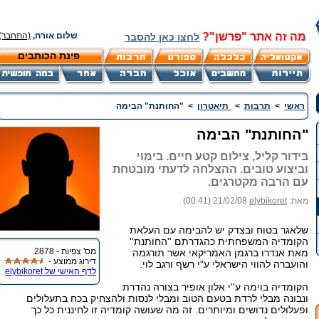
מה זה אתר "פרשן"?
שלום אורח,
(התחבר)
לחצו כאן להסבר
פינת הכותבים
ראשי
>
תרבות
>
תיאטרון
>
"החותנת" הבימה
"החותנת" הבימה
בידור קליל, צילום קטע חיים. בימוי
וביצוע טובים. ההצלחה לדעתי מובטחת
עם הרבה מקטרגים.
מאת:
elybikoret
21/02/08 (00:41)
שלאגר בטוח ובצדק יש להבימה עם העלאת
הקומדיה המשפחתית כהגדרתם ''החותנת''
מס' צפיות - 2878
מאת אנדרו ברגמן האמריקאי אשר תורגמה
דירוג ממוצע -
והועברה להווי הישראלי ע"י רשף ורגב לוי.
לדף האישי של elybikoret
הקומדיה בוימה ע''י אלון אופיר בצורה נהדרת
ונבונה מבלי לרדת בטעם הטוב ומבלי לנסות ולהצחיק בכח בתעלולים
ופעלולים נדושים ומיותרים. זה מה שעושה קומדיה זו לחיננית כל כך