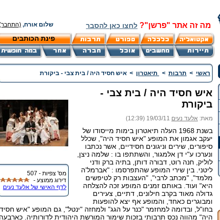
מה זה אתר "פרשן"?
שלום אורח,
(התחבר)
לחצו כאן להסבר
פינת הכותבים
ראשי
>
תרבות
>
תיאטרון
>
איש חסיד היה / בית צבי - ביקורת
איש חסיד היה / בית צבי -
ביקורת
מאת:
אלעד נעים
19/03/11 (12:39)
בשנת 1968 העלה תיאטרון בימות מייסודו של
יעקב אגמון את המופע "איש חסיד היה", שכלל
סיפורים, שירים וניגונים חסידיים, אשר נכתבו
ונערכו ע"י דן אלמגור, והשתתפו בו : שלמה ניצן,
לוליק, חנה רוט, דבורה דותן, בתיה ברק ודני
ליטני. בין שירי המופע שהתפרסמו : "אברמל'ה
מס' צפיות - 507
מלמד", "מכתב לרבי", "העצבות רק לטיפשים
דירוג ממוצע -
היא" ועוד. באותם זמנים המופע זכה להצלחה
לדף האישי של אלעד נעים
גדולה מאוד בקרב חילונים, דתיים, צעירים
ומבוגרים כאחד, והמופע אף יצא להופעות
בחו"ל, ובדומה למחזמר "כנר על הגג" ולמחזה "ינטל", גם המופע "איש חסיד
היה" מהווה נכס תרבותי בזכות שימור המורשת היהודית לדורותיה. כארבעה