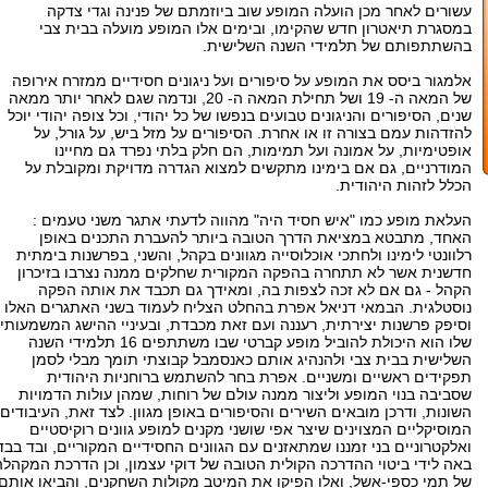
עשורים לאחר מכן הועלה המופע שוב ביוזמתם של פנינה וגדי צדקה
במסגרת תיאטרון חדש שהקימו, ובימים אלו המופע מועלה בבית צבי
בהשתתפותם של תלמידי השנה השלישית.
אלמגור ביסס את המופע על סיפורים ועל ניגונים חסידיים ממזרח אירופה
של המאה ה- 19 ושל תחילת המאה ה- 20, ונדמה שגם לאחר יותר ממאה
שנים, הסיפורים והניגונים טבועים בנפשו של כל יהודי, וכל צופה יהודי יוכל
להזדהות עמם בצורה זו או אחרת. הסיפורים על מזל ביש, על גורל, על
אופטימיות, על אמונה ועל תמימות, הם חלק בלתי נפרד גם מחיינו
המודרניים, גם אם בימינו מתקשים למצוא הגדרה מדויקת ומקובלת על
הכלל לזהות היהודית.
העלאת מופע כמו "איש חסיד היה" מהווה לדעתי אתגר משני טעמים :
האחד, מתבטא במציאת הדרך הטובה ביותר להעברת התכנים באופן
רלוונטי לימינו ולחתכי אוכלוסייה מגוונים בקהל, והשני, בפרשנות בימתית
חדשנית אשר לא תתחרה בהפקה המקורית שחלקים ממנה נצרבו בזיכרון
הקהל - גם אם לא זכה לצפות בה, ומאידך גם תכבד את אותה הפקה
נוסטלגית. הבמאי דניאל אפרת בהחלט הצליח לעמוד בשני האתגרים האלו
וסיפק פרשנות יצירתית, רעננה ועם זאת מכבדת, ובעיניי ההישג המשמעותי
שלו הוא היכולת להוביל מופע קברטי שבו משתתפים 16 תלמידי השנה
השלישית בבית צבי ולהנהיג אותם כאנסמבל קבוצתי תומך מבלי לסמן
תפקידים ראשיים ומשניים. אפרת בחר להשתמש ברוחניות היהודית
שסביבה בנוי המופע וליצור ממנה עולם של רוחות, שמהן עולות הדמויות
השונות, ודרכן מובאים השירים והסיפורים באופן מגוון. לצד זאת, העיבודים
המוסיקליים המצוינים שיצר אפי שושני מקנים למופע גוונים רוקיסטיים
ואלקטרוניים בני זמננו שמתאזנים עם הגוונים החסידיים המקוריים, ובד בבד
באה לידי ביטוי ההדרכה הקולית הטובה של דוקי עצמון, וכן הדרכת המקהלה
של תמי כספי-אשל, ואלו הפיקו את המיטב מקולות השחקנים, והביאו אותם