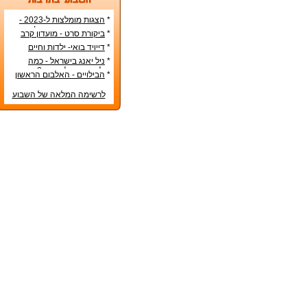
*
הצגות מומלצות ל-2023 -
הרשימה הטובה ביותר!
*
ביקורת סרט - מועדון קרב
*
דייויד בואי- ילדות וחיים
אישיים
*
ניל יאנג בישראל - כמה
עולה כרטיס להופעה?
*
הבילויים - האלבום הראשון
לרשימה המלאה של השבוע