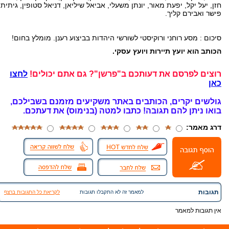
חזן, יעל יקל, יפעת מאור, יונתן משעלי, אביאל שיליאן, דניאל סטופין, גיתית
פישר ואבירם קליך.
סיכום : מסע רוחני ורוקיסטי לשורשי היהדות בביצוע רענן. מומלץ בחום!
הכותב הוא יועץ תיירות ויועץ עסקי.
רוצים לפרסם את דעותכם ב"פרשן"? גם אתם יכולים!
לחצו
כאן
גולשים יקרים, הכותבים באתר משקיעים מזמנם בשבילכם,
בואו ניתן להם תגובה!
כתבו למטה (בנימוס) את דעתכם.
דרג מאמר:
תגובות
למאמר זה לא התקבלו תגובות
לקריאת כל התגובות ברצף
אין תגובות למאמר