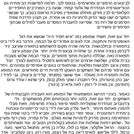
לביצועים הרמוניים ומרשימים. בנוסף לכך, תרמה לפרשנות הבימתית גם
הכוריאוגרפיה הנהדרת של גלעד קמחי, שנעה בין המרכיבים החסידיים
הקלאסיים לבין פורקן מוחלט שמאפיין מסיבת טראנס בטבע, כך שבשני
המקרים ישנו קשר הדוק לרוחניות כזו או אחרת, וכן תצוין הדרכת שפת
הסימנים של רות נזר, שסייעה להעברת המסרים מעבר למילים שבתוך
הסיפורים והשירים.
יחד עם זאת, חשתי שמופע כמו "איש חסיד היה" שנושא את דגל
האופטימיות והתקווה, זכה לגוונים אפרוריים על הבמה, והדבר בא לידי ביטוי
בתפאורה ובתלבושות, ונדמה שהיה מקום להשתמש בתאורה שעיצב יניר
ליברמן בצורה אחרת, כך שתהיה צבעונית וחיה יותר. ערן עצמון עיצב
תפאורה נאה, שכללה כתובות מתוך מזמורים, ובצדי הבמה שלוש מצבות
בבית עלמין, ושלושה ארגזים זוכים לשימוש ורסטילי בהתאם לצורך. יובל
כספין עיצב תלבושות נפלאות, שהתאפיינו בגוונים אפרפרים ומהוהים, ויחד
עם איפור פניהם של השחקנים הוענקו לדמויות חיים מחודשים. את המופע
מלווה תזמורת חיה מעולה : אפי שושני (פסנתר, קלידים וניצוח), גבי לפיד /
יוגב כהן (גיטרות), גילי רוזנברג / שוקי מולק (בס), ג'קי שרגא / עודד גרוס
(תופים), וכן מאיה לי רומן / לאה גדאייב (כינור).
כאמור, בעיניי ההישג המשמעותי של המופע הוא העבודה הקבוצתית של
השחקנים. יחד עם זאת, בלטו יותר בנוכחותם חלק מהשחקנים : נלי
צ'רנוברוב הנהדרת שמצליחה לספר סיפור בצורה מרשימה, וזאת מבלי
להפגין פאתוס מיותר ; ליאור גלרון מביאה לידי ביטוי כריזמטיות ונוכחות
בימתית דומיננטית ; עומר זמרי כובש בשירתו, ומביא לידי ביטוי שפת גוף
המתאימה באופן מדויק לדמויות שהוא מגלם ; גלית קפויה, מורן רוף ומעיין
טל - שלוש רוחות שמלוות את המופע בקולותיהן הטובים. עוד משתתפים
בהצגה : הראל אלקלעי, אסף בן לולו, טליה בן מזיא, מתנאל בראשי, נועה
כרמל, לילך אליאש, לואיס דיאז, בת אל ויצמן, מורן רוזן, ניצן ינקלוביץ', אדר