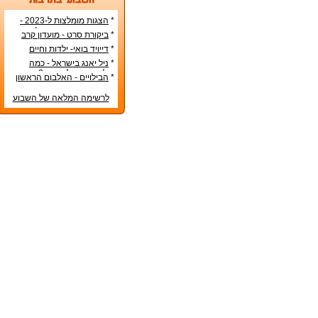
*
הצגות מומלצות ל-2023 -
הרשימה הטובה ביותר!
*
ביקורת סרט - מועדון קרב
*
דייויד בואי- ילדות וחיים
אישיים
*
ניל יאנג בישראל - כמה
עולה כרטיס להופעה?
*
הבילויים - האלבום הראשון
לרשימה המלאה של השבוע