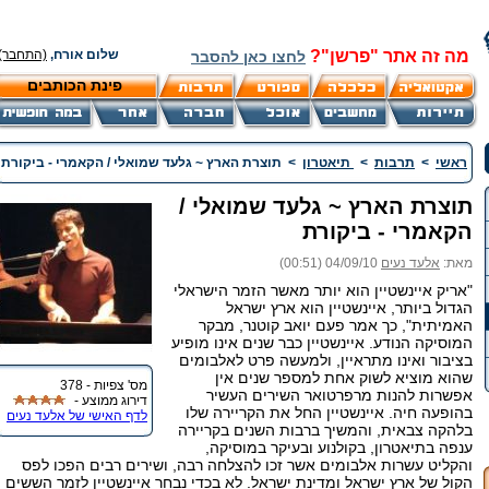
מה זה אתר "פרשן"?
שלום אורח,
(התחבר)
לחצו כאן להסבר
פינת הכותבים
ראשי
>
תרבות
>
תיאטרון
>
תוצרת הארץ ~ גלעד שמואלי / הקאמרי - ביקורת
תוצרת הארץ ~ גלעד שמואלי /
הקאמרי - ביקורת
מאת:
אלעד נעים
04/09/10 (00:51)
"אריק איינשטיין הוא יותר מאשר הזמר הישראלי
הגדול ביותר, איינשטיין הוא ארץ ישראל
האמיתית", כך אמר פעם יואב קוטנר, מבקר
המוסיקה הנודע. איינשטיין כבר שנים אינו מופיע
בציבור ואינו מתראיין, ולמעשה פרט לאלבומים
שהוא מוציא לשוק אחת למספר שנים אין
מס' צפיות - 378
אפשרות להנות מרפרטואר השירים העשיר
דירוג ממוצע -
בהופעה חיה. איינשטיין החל את הקריירה שלו
לדף האישי של אלעד נעים
בלהקה צבאית, והמשיך ברבות השנים בקריירה
ענפה בתיאטרון, בקולנוע ובעיקר במוסיקה,
והקליט עשרות אלבומים אשר זכו להצלחה רבה, ושירים רבים הפכו לפס
הקול של ארץ ישראל ומדינת ישראל. לא בכדי נבחר איינשטיין לזמר הששים