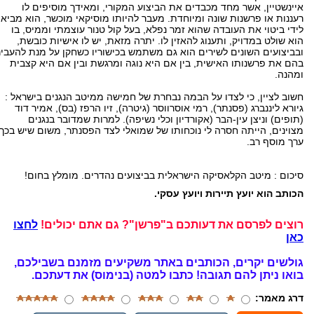
איינשטיין, אשר מחד מכבדים את הביצוע המקורי, ומאידך מוסיפים לו
רעננות או פרשנות שונה ומיוחדת. מעבר להיותו מוסיקאי מוכשר, הוא מביא
לידי ביטוי את העובדה שהוא זמר נפלא, בעל קול טנור עוצמתי וממיס, בו
הוא שולט במדויק, ותענוג להאזין לו. יתרה מזאת, יש לו אישיות כובשת,
ובביצועים השונים לשירים הוא גם משתמש בכישוריו כשחקן על מנת להעביר
בהם את פרשנותו האישית, בין אם היא נוגה ומרגשת ובין אם היא קצבית
ומהנה.
חשוב לציין, כי לצדו על הבמה נבחרת של חמישה ממיטב הנגנים בישראל :
גיורא ליננברג (פסנתר), רמי אוסרווסר (גיטרה), זיו הרפז (בס), אמיר דוד
(תופים) וניצן עין-הבר (אקורדיון וכלי נשיפה). למרות שמדובר בנגנים
מצוינים, הייתה חסרה לי נוכחותו של שמואלי לצד הפסנתר, משום שיש בכך
ערך מוסף רב.
סיכום : מיטב הקלאסיקה הישראלית בביצועים נהדרים. מומלץ בחום!
הכותב הוא יועץ תיירות ויועץ עסקי.
רוצים לפרסם את דעותכם ב"פרשן"? גם אתם יכולים!
לחצו
כאן
גולשים יקרים, הכותבים באתר משקיעים מזמנם בשבילכם,
בואו ניתן להם תגובה!
כתבו למטה (בנימוס) את דעתכם.
דרג מאמר: