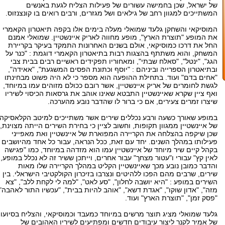
של ישראל, שכן בחמישה עשורים של פעילות הצליח לגעת באנשים
המשתייכים למגוון רחב של גילאים ושל מגזרים, ורבים רואים בו קונצנזוס.
המוסיקאי והשחקן גלעד שמואלי מעלה בימים אלו בקפה תיאטרון הקאמרי
את המופע "תוצרת הארץ", מופע מחווה לאריק איינשטיין. שמואלי אמנם
החל את דרכו כמוסיקאי, אולם בשנים האחרונות התמקד בעיקר בקריירת
המשחק, והוא משתתף בהצגות רבות בתיאטרון הקאמרי דוגמת : "כנר על
הגג", "ינטל", "סאלח שבתי", ומאחוריו תפקידים ראשיים רבים בבית צבי
ובתיאטרון הספרייה וביניהם : "יוסף וכתונת הפסים המשגעת", "אאידה",
"אחים בדם" ועוד. בתחילת ההופעה הוא מספר כי לא היה פשוט מבחינתו
לגשת לחומרים של אריק איינשטיין, אשר רובם ככולם מזוהים עמו במיוחד,
ואף ציין שקרא שאיינשטיין התבטא שאינו אוהב את גרסאות הכיסוי לשיריו
שיצרו זמרים צעירים, אם כי ברור לו שהדבר נובע מהערכה.
במופע שאורך כשעה ורבע נכללים שירים אשר משתייכים למיטב הקלאסיקה
של איינשטיין ממגוון תקופות, וחשוב לציין כי בחירת השירים הייתה מצוינת,
שכן שיקפה בהצלחה את הקריירה המפוארת של איינשטיין ואת מאפייני
פעילותו במהלך השנים. יחד עם זאת, ככל הנראה, עבור כל אחד מהיושבים
בקהל קיים שיר מיוחד של איינשטיין עמו הוא מזדהה במיוחד, כמו "פגישה
לאין קץ" עבורי ו"עטור מצחך" עבור אחרים, וייתכן ששיר זה לא נכלל במופע,
והדבר כמובן נובע מכך שאיינשטיין הקליט במהלך הקריירה שלו מאות
שירים, שרבים מהם הפכו ללהיטים ונצרבו בזיכרון הקולקטיבי הישראלי. בין
השירים במופע : "היא יושבה לחלון", "סע לאט", "למה לי לקחת ללב", "צא
מזה", "אדון שוקו", "אגדת דשא", "אוהב להיות בבית", "עכשיו התור לאהבה",
"פסק זמן", "תוצרת הארץ" ועוד.
גלעד שמואלי מציג תוצר מרשים במיוחד כמעבד וכמוסיקאי, והצליח בסיועו
של אמיר לקנר ליצור עיבודים חדשים ומפתיעים לשיריו האהובים של