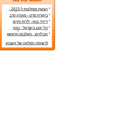
*
הצגות מומלצות ל-2023 -
הרשימה הטובה ביותר!
*
ביקורת סרט - מועדון קרב
*
דייויד בואי- ילדות וחיים
אישיים
*
ניל יאנג בישראל - כמה
עולה כרטיס להופעה?
*
הבילויים - האלבום הראשון
לרשימה המלאה של השבוע