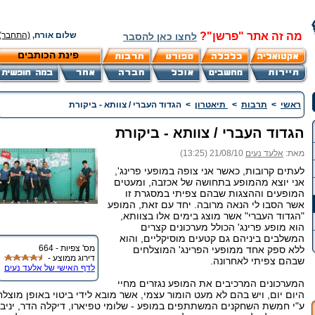
מה זה אתר "פרשן"?
שלום אורח,
(התחבר)
לחצו כאן להסבר
פינת הכותבים
ראשי
>
תרבות
>
תיאטרון
>
הגדוד העברי / צוותא - ביקורת
הגדוד העברי / צוותא - ביקורת
מאת:
אלעד נעים
21/08/10 (13:25)
לעתים קרובות, כאשר אני צופה במופעי פרינג',
אני יוצא מהמופע בתחושה של אכזבה, ומעטים
המופעים וההצגות שבהם צפיתי במסגרת זו
אשר הסבו לי הנאה מרובה. יחד עם זאת, המופע
"הגדוד העברי" אשר מוצג בימים אלו בצוותא,
הוא מופע פרינג' הכולל מערכונים קצרים
המשלבים ביניהם גם קטעים מוסיקליים, והוא
מס' צפיות - 664
ללא ספק אחד ממופעי הפרינג' המוצלחים
דירוג ממוצע -
שבהם צפיתי לאחרונה.
לדף האישי של אלעד נעים
המערכונים המרכיבים את המופע נגזרים מחיי
היום יום, ויש בהם לא מעט הומור עצמי, אשר מובא לידי ביטוי באופן מוצלח
ע"י חמשת השחקנים המשתתפים במופע - שלומי טפיארו, דיקלה הדר, יניב