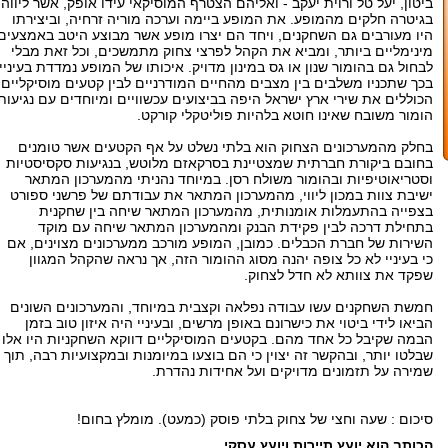
ביטון, יעל טל ורוית יעקב - ואליהם הצטרף המוסיקאי עידו אופק, אשר ליווה
בגיטרה חלקים מהמופע. את המופע ביימה וערכה מוריה זרחיה, וביצירתו
היו מעורבים גם השחקנים, ויחד הם יצרו מופע אשר מבוצע היטב באמצעים
מינימליים ביותר, ומביא את הקהל לפרצי צחוק מתמשכים, וכל זאת מבלי
לבחול גם בהומור שנון או גס במינון מדויק. איכותו של המופע נמדדת בעיניי
בכך שתכניו משלבים בין מצבים מהחיים המודרניים לבין קטעים מוסיקליים
הכוללים את שירי ארץ ישראל היפה בביצועים עכשוויים ומיוחדים עם נגיעות
הומור משובח שאינו חוטא בלהיות פוליטקלי קורקט.
בחלק מהמערכונים הצחוק הוא בלתי נשלט על אף הקטעים אשר טומנים
בחובם ביקורת חברתית שמצטיינת בסרקאזם מלוטש, בנגיעות סקסיסטיות
וסטריאוטיפיות ובהומור משולח רסן. במיוחד נהניתי מהמערכון המתאר
ישיבת צוות במכון ליווי, מהמערכון המתאר את עבודתם של פרשני ספורט
בצפייה בהתעמלות אומנותית, מהמערכון המתאר שיחה בין שחקנית
בתחילת דרכה לבין פקידת הבנק ומהמערכון המתאר שיחה עם מוקד
השירות של חברת הכבלים. כמובן, המופע מורכב ממערכונים מצוינים, אם
כי בעיניי לא כל צופה יהנה מסוג ההומור הזה, אך נראה שהקהל המגוון
שפקד את צוותא לא חדל לצחוק.
חמשת השחקנים עשו עבודה נפלאה וקצבית במיוחד, והמערכונים השונים
הביאו לידי ביטוי את כישרונם באופן מרשים, ובעיניי היה איזון טוב בזמן
הבמה שקיבל כל אחד מהם. בקטעים המוסיקליים דווקא השחקניות היו אלו
שבלטו יותר, ובהקשר זה יצוין כי הם בוצעו במיומנות ובמקצועיות רבה, תוך
שמירה על תזמונים מדויקים ועל אחידות נהדרת.
סיכום : שעה וחצי של צחוק בלתי פוסק (כמעט). מומלץ בחום!
הכותב הוא יועץ תיירות ויועץ עסקי.