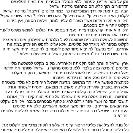
זמן על סטרואידים, לפתור, ללא הגבלת מספרית, את בעית הפליטים
הדרפורים תוך קליטתם בתחומי מדינת ישראל.
הבה ונציג זאת על דרך המופרכות כך, כמה פליטים "חייבת" מדינת ישראל
לקלוט, האם חצי מיליון? האם מיליון? האם שני מיליון? האם עשרים אלף?
היכן הוא הקו האדום אשר מעבר לו עלינו לומר, מלאה הסאה, אין בידינו
לקלוט יותר אותם מסכנים.
היכן הוא אותו קו שעם חצייתו נעמיד בספק את יכולתנו לשמש מקלט ל"עניי
עירנו" אלו אחינו היהודים בתפוצות.
התשובה לשאלה הרטורית שהוצגה לעיל מלמדת שהפיתרון אינו במאמצינו
לקלוט מספר לא מוגדר של פליטים, אלא עלינו לחפש הפיתרון במחוזות
אחרים. "יפי נפשנו" לא יביא מזור שלם לעומדים להיטבח, יהיה אשר יהיה
ואיננו שוכחים כי גם "המציל נפש אחת, כאילו היציל עולם ומלואו".
ארץ ישראל היוותה לפני הקמתה ולאחריה, מקום מקלט לכשלשה מליון
פליטים (הערכה גסה בלבד, ללא ביסוס מחקרי). ישראל עשתה את חלקה
מעל ומעבר בשמשה בית לאומי לעם היהודי וכתוצאה, כמקום מקלט
לפליטים יהודים מכל אתר בו נירדפו וניטבחו.
כמחצית ואפשר אף יותר מתושבי מדינת ישראל היהודים לא נולדו בשטחה
אלא היוו בעברם שארית פליטה מארצות מוצאם. יחסית לשטחה וגודל
אוכלוסיתה, ישראל הינה קולטת שארית פלטה הגדולה ביותר בעולם בעת
החדשה. זו הינה מטלה סיזיפית שנפלה על כתפי הוותיקים יותר, אותם
תושבי המדינה אשר שפר גורלם להגיע לחוף מבטחים בעבר ואלו הם שקלטו
את הבאים אחריהם. כל דור משך המאה העשרים, קלט את פליטינו
העתידים. ישראל כבר הוכיחה יפי וגדלות נפש בכל האמור לקליטת עלובים
ונירדפים.
על מנת להציל את פליטי דרפור קיימות שלש חלופות מרכזיות: לקלוט את
כל פליטי החבל ברחבי תבל ולהצילם מציפורני האיסלם המיליטנטי-הרצחני.