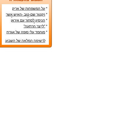
*
על המשפחות של אריק
איינשטיין ואורי זוהר
*
ויקטור שם-טוב -האיש אשר
עיצב את מפלגת השמאל
*
הניסיון לסחור עם איראן
מפ"ם
בדרכים לא-כשרות
*
"לייצר הרתעה"
*
מוחמד עלי סופה של אגדת
איגרוף
לרשימה המלאה של השבוע