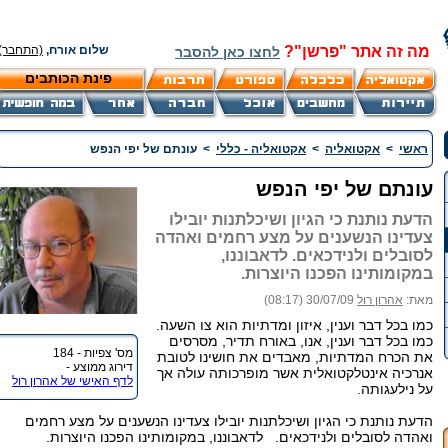
מה זה אתר "פרשן"?
שלום אורח,
(התחבר)
לחצו כאן להסבר
פינת הכותבים
ראשי
>
אקטואליה
>
אקטואליה - כללי
>
עונתם של יפי הנפש
עונתם של יפי הנפש
הדעת נותנת כי הגיון ושיכלתנות יובילו
צעדינו הנשענים על מצע רחמים ואהדה
לסובלים ולנידכאים. לדאבוננו,
במקומותינו הפכנו היוצרות.
מאת:
אהרון רול
30/07/09 (08:17)
כמו בכל דבר וענין, איזון ומדתיות הוא צו השעה.
כמו בכל דבר וענין, אנו, באורח תדיר, מסרסים
מס' צפיות - 184
את הכרח המדתיות, מאבדים את חושינו לטובת
דירוג ממוצע -
אנרכיה אינטלקטואלית אשר מופרכותה עולה אך
לדף האישי של אהרון רול
על נילעגותה.
הדעת נותנת כי הגיון ושיכלתנות יובילו צעדינו הנשענים על מצע רחמים
ואהדה לסובלים ולנידכאים. לדאבוננו, במקומותינו הפכנו היוצרות.