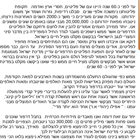
עד לפני כ-60 שנה היינו עם של פליטים, חסרי ארץ ואדמה. תקופת
פליטותנו נימשכה אלפי שנים. סבלנו רדיפות, גזרות ושמד אך משום
יהדותנו. מקורות שונים מעריכים כי משך כ-2000 השנים האחרונות נירצחו,
ניטבחו מפאת יהדותם כ- 20,000,000 מבני עמנו באופנים שונים ומשונים.
אנו, יותר ממירב העמים אמורים להבין את לחצם ודחקם של הפליטים
הדרפורים אשר ממש נישפכים מעבר לגדר התיל המפרידה בין מדבר סיני
המצרי לנגב הישראלי בבקשם מקלט מציל חיים בישראל.
דוקא אנו איבדנו חוש צדק ומוסר, אנו הם המתיחסים באורח מחפיר
לפליטים, אודים מוצלים מרצח העם בדרפור הסודנית. עד היום, כבר מספר
שנים לאחר קיום תופעת הפליטים הדרפורים עדיין מדינת ישראל מגמגמת
ומדשדשת בכל האמור לטיפול הולם והוגן בפליטים. כך אין נוהגים בברואי
אנוש אשר מבקשים מקלט מציל חיים ממש כפי שאנו ביקשנו מקלט במדינת
ישראל אך לפני כ- 60 שנים.
ממש כפי שהעולם התעלם מהשמדתנו בשנות הארבעים למאה הקודמת,
העולם כעת מפהק באדישות לנוכך מאות האלפים שניטבחו ומאות האלפים
שודאי עוד ייטבחו בדרפור בעתיד הקרוב.
זיכרון מצמרר לאשר עבר עלינו ניתן להעלות בדיברי פקיד קנדי מהמעלה
הראשונה אשר בעצה אחת עם ראש ממשלת קנדה ד'אז 'ויליאם ליון קינג',
היתריס כנגד מבקשי אשרות הכניסה לקנדה עבור האודים המוצלים מבני
עמנו : " אפילו (יהודי א.ר) אחד הוא יותר מדי".
יחד עם זאת דומה ואנו מאבדים מידתיות הכרחית. בחבל דרפור שוכנים
מעט פחות משני מיליון פרטים (כ- 300,000 כבר ניטבחו), הצפויים לסכנת
שמד. אין כל ספק כי חייב להימצא פיתרון להצלתם. מאידך, בצער רב עלינו
לקבוע כי מדינת ישראל אינה הכתובת הבילעדית לכך.
יפי הנפש בינינו מנסים לעורר את מצפוננו אשר ממילא נימצא בלאו הכי מזה