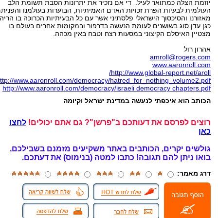
יוזמת הצלה כמתואר לעיל. די אם נזכיר את יתרונות הסבת תשומת הלב
העולמית לבעיות הפרת זכויות האדם האמיתיות, הבוערות בעולמנו והפנית
מאזורנו והסיכסוך הישראלי פלסתיני אשר עם כל הבעיתיות הכרוכה בו הריהו
כגן עדן סוג בשושנים לעומת הנעשה בדרפור ובמקומות אחרים בעולם בו
מצטיין האיסלם הקיצוני במסעות רצח וטבח באין מכהה.
אהרון רול
amroll@rogers.com
www.aaronroll.com
http://www.global-report.net/aroll/
ttp://www.aaronroll.com/democracy/hatred_for_nothing_volume2.pdf
http://www.aaronroll.com/democracy/israeli democracy chapters.pdf
הכותב הוא איכפתי לנעשה במדינת ישראל וקיומה
רוצים לפרסם את דעותכם ב"פרשן"? גם אתם יכולים!
לחצו
כאן
גולשים יקרים, הכותבים באתר משקיעים מזמנם בשבילכם,
בואו ניתן להם תגובה!
כתבו למטה (בנימוס) את דעתכם.
דרג מאמר: