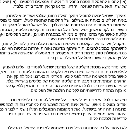
(או) להביא להפסקת הטבח בחבל תוך נקיטת אמצעים דרסטים. (או) שילוב
של שתי האפשרויות שניזכרו, יחדיו. כך או כך אין הדבר בידנו בלבד.
מאידך, ישראל יכולה להוביל מהלך הצלה רחום, עולמי אשר יביא לפתרון
בעית הפליטים באחת או בשילובן של החלופות שתוארו לעיל. דומה כי מוס
האומות המאוחדות הינו הכתובת הנכונה לכך. על ישראל להוביל מהלך דו
ראשי. בחלקו הראשון, יטיל האו"ם על מדינות ברות קליטת פליטים, מכסות
קליטה כאשר גוף מרכזי (הקיים ממילא במסגרת האו"ם), ינתב הפליטים ואף
ינסה להבטיח דרכי מילוט עבורם לארצות היעד.
במקביל, על ישראל, כקולטת הפליטים המנוסה בעולם כיום, להוביל, ליזום,
להשתתף במסע לחצים, תוך שיתוף מדינות נאורות אחרות ובחסות האו"ם ,
כנגד ממשלת סודן ברמת חריפות אפקטיבית מהמעלה הראשונה ולא בדומה
ללחץ המוקיוני אשר מוטל על ממשלת סודן כיום.
משיוסדר נושא מכסת הקליטה שעל מדינת ישראל לעמוד בו, עלינו להעניק
לפליטים בית חם כפי שרוצים היינו אנו לקבלו במסעות פליטותנו בנכר. אזי,
כאשר גודל המשימה יוגדר לפני קובעי המדיניות בארצנו נוכל לחוקק את
החוקים המתאימים המבטיחים קליטה הולמת של פליטים בישראל בלא
שיפי הנפש בינינו יירו לכל הכיוונים ללא מטרה מוגדרת ומכאן ללא קרקע
מוצקה מתחת לדרישותיהם לקליטה הולמת של הפליטים.
סייג אחד לכל האמור חייב להאמר. על ישראל להוות בית לפליטי חרב,
אודים מוצלים מאש, ישראל אינה חייבת לשמש בית למהגרי נוחות, למחפשי
פרנסה נוחה יותר בישראל. את המקומות המוגבלים האלו נישמור לבני העם
היהודי אשר מחציתו עדיין נימצא בארצות נכר ואי פה אי שם נתון תדיר
לרדיפות ולסכנת כליה.
לא נעמוד על כל היתרונות הנילווים במשתמע למדינת ישראל, בהפעילה