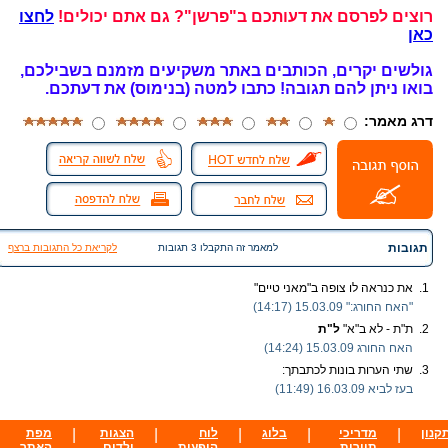
רוצים לפרסם את דעותכם ב"פרשן"? גם אתם יכולים!
לחצו
כאן
גולשים יקרים, הכותבים באתר משקיעים מזמנם בשבילכם,
בואו ניתן להם תגובה!
כתבו למטה (בנימוס) את דעתכם.
דרג מאמר:
תגובות
למאמר זה התקבלו 3 תגובות
לקריאת כל התגובות ברצף
1.
את כנראה לו צופה ב"מאני טיים"
"האח החורג:"
15.03.09 (14:17)
2.
ת"ת - לא ב"א"
ל"ת
האח החורג
15.03.09 (14:24)
3.
שתי הערות בונות לכתבתך:
בעז לביא
16.03.09 (11:49)
קנון
|
מדריכי
|
בלוג
|
לוח
|
הצגות
|
מפת
תיירות
הופעות
ילדים
האתר