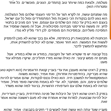
מצלמה, ולצאת כמה שיותר טוב (נחמדים, הגונים, מוכשרים. כל אחד
ומטרותיו הוא).
מה שמנחם עושה, זה לקרא תגר על הדימוי העצמי שלהם מול המצלמה.
הוא נוגע להם בנקודות הכי כואבות מול המתמודדים ומול כל עם ישראל.
בעצם הוא בודק עד כמה הם שלמים עם עצמם, ואיך הם מגיבים בתנאי
לחץ. זה מעשה טרוריסטי מבחינה פסיכולוגית, אבל זה מעשה שמסיר את
המסיכה מעליהם, ובמסיכות הם מומחים. לכן דודי מליץ לא נגדו.
הכוחנות לא מתבטאת רק בהתרסה, אלא גם בכך שהוא לא מוכן להפסיק
לעשות את המעשה. הוא חוזר ואומר, שהם לא יכולים להשתיק אותו,
ומתעקש להמשיך לדבר.
בכל קבוצה יש מי שקורא תגר על הקבוצה, במודע או שלא במודע. אצל
מנחם זה ממש קיצוני. זה כאילו שהוא מזרז תהליכים, שיקרו ממילא עוד
מעט.
בפרק 2 ראינו שהוא מעצבן את עדי בעניין קנאת הדוגמניות (הוא דווקא טוען
שהיא מבריקה, בהזדמנויות אחרות), ואת אמיר, כשהוא משווה
הומוסקסואליות למשכב חיה. הוא כאילו נכנס לנקודות, שהם אמורים להיות
שלמים עימם, והם, מסתבר, לא. עדי לא באמת מרגישה סופר מודל, ואמיר
כנראה לא באמת שלם עם העדפותיו הרגשיות, בניגוד למה שהוא משדר.
בפרק 3 ראינו שהוא דורך על היבלות של פנינה החרדתית, בעניין העריריות,
יכול להיות שבטעות, למרות שהיא אומרת שזו לא פעם ראשונה שהוא אומר
זאת.
מעניין שעד עתה הוא עושה זאת לאנשים די חזקים בקבוצה- אמיר, שהוא