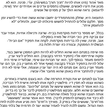
מאד אהוד (מינו אותו להיות "חניך תורן" במשימה), עדי, פנינה. הוא לא
מכוון את חיציו לאנשים, שאצלנו נתפסים עדינים או אמיתיים יותר (שימי,
לדוגמא). נראה שהוא הולך על זן מסוים של אנשים.
התוצאה היא, שחלק מהמתמודדים יחשבו שהוא עושה זאת כדי להשיג זמן
מסך. חלקם עלולים להתחיל לחשוש מיכולתו לביישם, ולהחליט "לא
להתעסק איתו".
בכלל, יש מספר בריתות מוקדמות בבית- שרונה ודניאלה אחיות, אמיר עבד
עם צביקה פיק. כוכי חברה של מאיה בוסקילה.
אגב, פנינה, שאין לה בריתות מוקדמות, לקחה את תפקיד "אם הבית"-
הבשלנית המפנקת, ובצורה כזו יוצרת תלות בה.
מה שיפה במנחם הוא שהוא החליט לא להיות הזקן המסכן שיושב בצד,
ומקוה שיתייחסו אליו (תפקיד הדחוי בקבוצה). הוא החליט ליצור עניין,
לתפוס מעמד. בנוסף לכך, הוא יצר חברות עם שימי, שבלעדיה שימי היה
עלול להיות בתפקיד הבודד בקבוצה (שאף אחד לא מתעניין בו), וכך הם יצרו
מעמד ועניין בהם. אם מנחם לא היה יוצר עניין ועוצמה, אולי שימי לא היה
מעוניין להתחבר איתו באופן שהוא מחובר אליו עכשיו.
אבל גם למנחם יש את נקודת התורפה שלו- הוא בעצם מתגרה באחרים,
כשהוא עצמו לא חסין דיו. מילשטיין לוקח אותו לשיחה אישית ליד הבריכה,
בה הוא אומר לו שהוא חושש שיעשו על מנחם "עליהום". מנחם נפגע מאד,
שחושבים שהוא חלש, ומבקש ממילשטיין להפסיק לדבר על כך (זו בדיוק
אותה תגובה שהוא קיבל מאלה שהתגרה בם, רק שהוא, בניגוד למילשטיין,
לא כיבד את בקשתם להפסיק לדבר). מחד הוא אומר שהוא "משועשע"
מה"חרם", שעושים עליו בפרק 3, מאידך ה"חרם" הזה מניע אותו ללכת לחד
האח הגדול, ומשם ללכת להגיד לאמיר שהוא יוצר לו תדמית של בלתי נסבל.