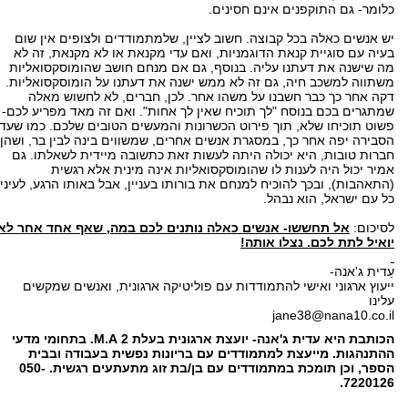
כלומר- גם התוקפנים אינם חסינים.
יש אנשים כאלה בכל קבוצה. חשוב לציין, שלמתמודדים ולצופים אין שום
בעיה עם סוגיית קנאת הדוגמניות, ואם עדי מקנאת או לא מקנאת, זה לא
מה שישנה את דעתנו עליה. בנוסף, גם אם מנחם חושב שהומוסקסואליות
משתווה למשכב חיה, גם זה לא ממש ישנה את דעתנו על הומוסקסואליות.
דקה אחר כך כבר חשבנו על משהו אחר. לכן, חברים, לא לחשוש מאלה
שמתגרים בכם בנוסח "לך תוכיח שאין לך אחות". ואם זה מאד מפריע לכם-
פשוט תוכיחו שלא, תוך פירוט הכשרונות והמעשים הטובים שלכם. כמו שעדי
הסבירה יפה אחר כך, במסגרת אנשים אחרים, שמשווים בינה לבין בר, ושהן
חברות טובות, היא יכולה היתה לעשות זאת כתשובה מיידית לשאלתו. גם
אמיר יכול היה לענות לו שהומוסקסואליות אינה מינית אלא רגשית
(התאהבות), ובכך להוכיח למנחם את בורותו בעניין, אבל באותו הרגע, לעיני
כל עם ישראל, הוא נבהל.
לסיכום:
אל תחששו- אנשים כאלה נותנים לכם במה, שאף אחד אחר לא
יואיל לתת לכם. נצלו אותה!
עַדית ג'אנה-
ייעוץ ארגוני ואישי להתמודדות עם פוליטיקה ארגונית, ואנשים שמקשים
עלינו
jane38@nana10.co.il
הכותבת היא עדית ג'אנה- יועצת ארגונית בעלת 2 M.A. בתחומי מדעי
ההתנהגות. מייעצת למתמודדים עם בריונות נפשית בעבודה ובבית
הספר, וכן תומכת במתמודדים עם בן/בת זוג מתעתעים רגשית. 050-
7220126.