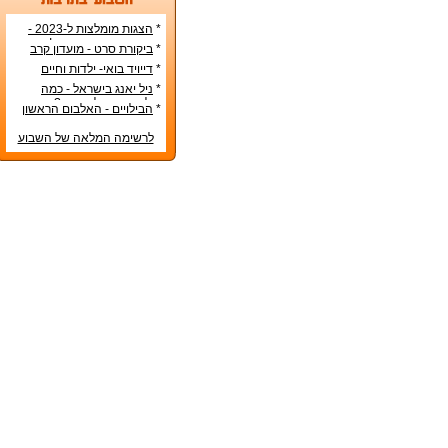
*
הצגות מומלצות ל-2023 -
הרשימה הטובה ביותר!
*
ביקורת סרט - מועדון קרב
*
דייויד בואי- ילדות וחיים
אישיים
*
ניל יאנג בישראל - כמה
עולה כרטיס להופעה?
*
הבילויים - האלבום הראשון
לרשימה המלאה של השבוע