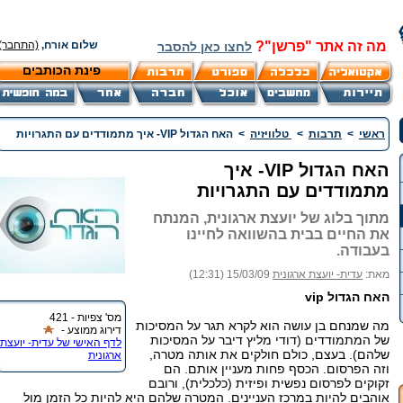
מה זה אתר "פרשן"?
שלום אורח,
(התחבר)
לחצו כאן להסבר
פינת הכותבים
ראשי
>
תרבות
>
טלוויזיה
>
האח הגדול VIP- איך מתמודדים עם התגרויות
האח הגדול VIP- איך
מתמודדים עם התגרויות
מתוך בלוג של יועצת ארגונית, המנתח
את החיים בבית בהשוואה לחיינו
בעבודה.
מאת:
עדית- יועצת ארגונית
15/03/09 (12:31)
האח הגדול vip
מס' צפיות - 421
מה שמנחם בן עושה הוא לקרא תגר על המסיכות
דירוג ממוצע -
של המתמודדים (דודי מליץ דיבר על המסיכות
לדף האישי של עדית- יועצת
שלהם). בעצם, כולם חולקים את אותה מטרה,
ארגונית
וזה הפרסום. הכסף פחות מעניין אותם. הם
זקוקים לפרסום נפשית ופיזית (כלכלית), ורובם
אוהבים להיות במרכז העניינים. המטרה שלהם היא להיות כל הזמן מול