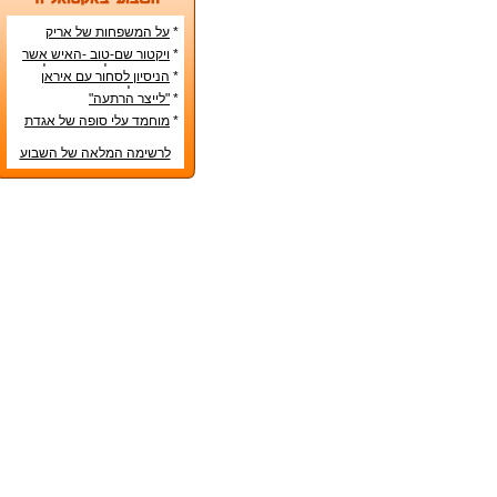
*
על המשפחות של אריק
איינשטיין ואורי זוהר
*
ויקטור שם-טוב -האיש אשר
עיצב את מפלגת השמאל
*
הניסיון לסחור עם איראן
מפ"ם
בדרכים לא-כשרות
*
"לייצר הרתעה"
*
מוחמד עלי סופה של אגדת
איגרוף
לרשימה המלאה של השבוע