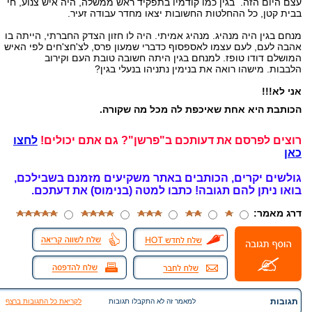
עצם היום הזה. בגין כמו קודמיו בתפקיד ראש ממשלה, היה איש צנוע, חי
בבית קטן, כל ההחלטות החשובות יצאו מחדר עבודה זעיר.
מנחם בגין היה מנהיג. מנהיג אמיתי. היה לו חזון הצדק החברתי, הייתה בו
אהבה לעם, לעם עצמו לאספסוף כדברי שמעון פרס, לצ'חצ'חים לפי האיש
המושלם דודו טופז. למנחם בגין היתה חשובה טובת העם וקירוב
הלבבות. מישהו רואה את בנימין נתניהו בנעלי בגין?
אני לא!!!
הכותבת היא אחת שאיכפת לה מכל מה שקורה.
רוצים לפרסם את דעותכם ב"פרשן"? גם אתם יכולים!
לחצו
כאן
גולשים יקרים, הכותבים באתר משקיעים מזמנם בשבילכם,
בואו ניתן להם תגובה!
כתבו למטה (בנימוס) את דעתכם.
דרג מאמר:
תגובות
למאמר זה לא התקבלו תגובות
לקריאת כל התגובות ברצף