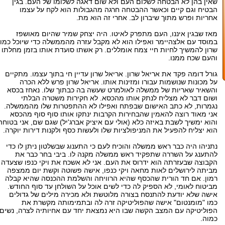
שאין בהן לא הבטחה לשלום העם ולא שום דאגה לשלומו של העם. בגין
הבטיח וגם קיים וכאשר ההבטחה חרגה מהגבולות הוא לקח על עצמו
אחריות ופרש מתוך שיברון לב. אחרי זה הוא מת.
מאז שבגין איננו, העם מתפרק לאיטו. היה יצחק שמיר שהיום מאושפז
במוסד עם אלצהיימר ואפילו הוא לא מקבל עזרה מהממשלה כדי שיוכל כמו
שרון להמשיך לחיות חיי צמח אומללים. רק אשתו סועדת אותו בזמן מחלתו
והעם שכח ממנו.
גורל דומה פקד את אריאל שרון. אריאל שרון עדיין חי בתוך עצמו. מתקיים
על מכונות שנושמות עבורו ומזינות אותו. אריאל שרון פרש ללא הכרה
והשאיר שאריות של ממשלה לאולמרט שעשה בה כבתוך שלו. נאחז בכסא
ושום דבר לא מצליח לנתק אותו מהכסא. לא חקירות משטרה הבלתי
נגמרות, לא כתב האישום שבפתח ואפילו לא ההתפטרות שלו מהממשלה.
אני מאוד רוצה להאמין שהבחירות הקרבות ינתקו אותו סוף סוף מהכסא
והוא ימשיך לשבת באיזה כלא (אולי עם איציק אברג'יל) שגם שם, אני בטוחה
הוא יצליח להפעיל את המניפולציות שלו ולעשות כסף ולקנות דירות יוקרה.
נתניהו היה כבר ראש ממשלה והוכיח לעם כי התענוג שבשלטון ניתן לו כדי
להתענג על השררה שתפקיד ראש ממשלה מקנה לו. ביבי בחר כבר את
הקבוצה שבעזרתה הוא ידרוס את העם. אני לא אשכח את ויקי כנפו שצעדה
מביתה לירושלים לאות מחאה ויקי כנפו, אישה פשוטה וקשת יום ממצפה
רמון. אם חד הורית שהכסף שהיא הרוויחה והשלמת ההכנסה שהיא קבלה
מביטוח לאומי, לא הספיק לה כדי לשים אוכל על השולחן עד סוף החודש.
אישה שלא יודעת להתנסח בצורה מלוטשת ולא מכירה מילים של גדולים
כמו "מומנטום" אישה שהפוליטיקה זרה לה ובתמימותה מקשרת את
הפוליטיקה עם המצב הקשה שבו היא נמצאת יחד עם אחיותיה לצרה, נשים
כמוה.