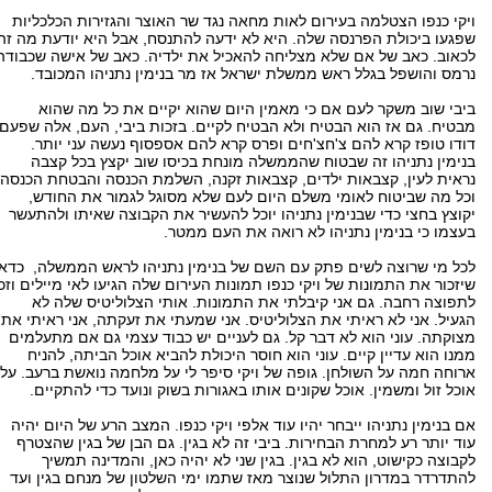
ויקי כנפו הצטלמה בעירום לאות מחאה נגד שר האוצר והגזירות הכלכליות
שפגעו ביכולת הפרנסה שלה. היא לא ידעה להתנסח, אבל היא יודעת מה זה
לכאוב. כאב של אם שלא מצליחה להאכיל את ילדיה. כאב של אישה שכבודה
נרמס והושפל בגלל ראש ממשלת ישראל אז מר בנימין נתניהו המכובד.
ביבי שוב משקר לעם אם כי מאמין היום שהוא יקיים את כל מה שהוא
מבטיח. גם אז הוא הבטיח ולא הבטיח לקיים. בזכות ביבי, העם, אלה שפעם
דודו טופז קרא להם צ'חצ'חים ופרס קרא להם אספסוף נעשה עני יותר.
בנימין נתניהו זה שבטוח שהממשלה מונחת בכיסו שוב יקצץ בכל קצבה
נראית לעין, קצבאות ילדים, קצבאות זקנה, השלמת הכנסה והבטחת הכנסה
וכל מה שביטוח לאומי משלם היום לעם שלא מסוגל לגמור את החודש,
יקוצץ בחצי כדי שבנימין נתניהו יוכל להעשיר את הקבוצה שאיתו ולהתעשר
בעצמו כי בנימין נתניהו לא רואה את העם ממטר.
לכל מי שרוצה לשים פתק עם השם של בנימין נתניהו לראש הממשלה, כדאי
שיזכור את התמונות של ויקי כנפו תמונות העירום שלה הגיעו לאי מיילים וזכו
לתפוצה רחבה. גם אני קיבלתי את התמונות. אותי הצלוליטיס שלה לא
הגעיל. אני לא ראיתי את הצלוליטיס. אני שמעתי את זעקתה, אני ראיתי את
מצוקתה. עוני הוא לא דבר קל. גם לעניים יש כבוד עצמי גם אם מתעלמים
ממנו הוא עדיין קיים. עוני הוא חוסר היכולת להביא אוכל הביתה, להניח
ארוחה חמה על השולחן. גופה של ויקי סיפר לי על מלחמה נואשת ברעב. על
אוכל זול ומשמין. אוכל שקונים אותו באגורות בשוק ונועד כדי להתקיים.
אם בנימין נתניהו ייבחר יהיו עוד אלפי ויקי כנפו. המצב הרע של היום יהיה
עוד יותר רע למחרת הבחירות. ביבי זה לא בגין. גם הבן של בגין שהצטרף
לקבוצה כקישוט, הוא לא בגין. בגין שני לא יהיה כאן, והמדינה תמשיך
להתדרדר במדרון התלול שנוצר מאז שתמו ימי השלטון של מנחם בגין ועד