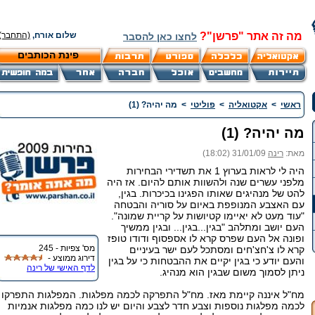
מה זה אתר "פרשן"?
שלום אורח,
(התחבר)
לחצו כאן להסבר
פינת הכותבים
ראשי
>
אקטואליה
>
פוליטי
>
מה יהיה? (1)
מה יהיה? (1)
מאת:
רינה
31/01/09 (18:02)
היה לי לראות בערוץ 1 את תשדירי הבחירות
מלפני עשרים שנה ולהשוות אותם להיום. אז היה
להט של מנהיגים שאותו הפגינו בכיכרות. בגין,
עם האצבע המנופפת באיום על סוריה והבטחה
"עוד מעט לא יאיימו קטיושות על קריית שמונה".
העם יושב ומתלהב "בגין...בגין... ובגין ממשיך
ופונה אל העם שפרס קרא לו אספסוף ודודו טופז
מס' צפיות - 245
קרא לו צ'חצ'חים ומסתכל לעם ישר בעיניים
דירוג ממוצע -
והעם יודע כי בגין יקיים את ההבטחות כי על בגין
לדף האישי של רינה
ניתן לסמוך משום שבגין הוא מנהיג.
מח"ל איננה קיימת מאז. מח"ל התפרקה לכמה מפלגות. המפלגות התפרקו
לכמה מפלגות נוספות וצבע חדר לצבע והיום יש לנו כמה מפלגות אנמיות