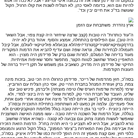
במקום זה פרידמן עשה את זה בכוונה איטי ומייגע - אבל לא ככה זה אמור
להיות וגם הוא, בדומה לאסי כהן, לא הצליח לשנות את קולו הרגיל, הקול
שעושה בד"כ את חיים יבין וכד'.
ארץ נהדרת: משתבחת עם הזמן
ה"עוד כותרות" היו טובות (קצב שרצה שיחזור היה קצת צפוי, אבל השאר
היה טוב), וגם הפילוסים בהתחלה, אמצע והסוף. אהוד ברק לא יהיה
בדרן/קומיקאי/סטיריקן/טרנדי/יפה/לא צבוע/לא פוליטיקאי לעולם, אבל קיבל
תעמולה לבחירות שלו, ונראה שפה ושם עדיף להביא את הדמות המקורית
מעוד בדיחה של המגלם, למרות שגם ברק של פרידמן היה מצוין - הוא
התאפיין כאחד שחושב לטווח הקצר, מתפשר וחסר שאיפות אמיתיות.
החיקוי של פרידמן היה מדויק, כשאביב גפן משמש על תקן דייויד ברוזה של
העונות הקודמות.
בסה"כ, חוץ מהדמות של רייכר, פרידמן כהרגלו היה הכי טוב, בזכות מינה
צמח, ברק ועוזרת המנהל בחברת ההיי טק, אסי כהן הצליח עם הורוביץ,
שימי (למרות שדמות הערס שלו טיפה מוצתה) וליברמן, פיניש טוב עם
שליט, העובד של חברת ההיי טק, למרות שאלי ישי היה בינוני למדי, ולא
נכנסו מספיק בש"ס ("נשב איתם למו"מ" מיצה את עצמו אחרי פעם אחת,
אולי פעמיים). עלמה זק כמעט לא השתתפה בתחילת התוכנית ובסה"כ
הייתה בינונית - לינוי בר גפן הייתה טובה בגלל מלחמת הטוקבקיסטים ולא
בגללה, אבל הדמות של השכנה הייתה טובה - עשו ממנה האישה השחצנית
שאפשר לעשות ממנה צחוק וגם צבועה לא קטנה - כשהיא אמרה שחשוב
נורא להצביע, אבל היא לא תצביע כי היא תהיה בחו"ל. הדמות הזאת הזכירה
את אבירמה גולן ואת המארחת ב"צימר המפנק", בגלל הקול הרגוע והמנומס
כלפי חוץ, ואם קצת מאמץ זה היה הופך להיות כמו של דליה איציק. בסה"כ,