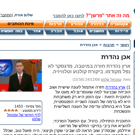
מה זה אתר "פרשן"?
שלום אורח,
(התחבר)
לחצו כאן להסבר
פינת הכותבים
ראשי
>
תרבות
>
אכן נהדרת
אכן נהדרת
ארץ נהדרת חזרה במיטבה, מדגסקר לא
נפל מקודמו. ביקורת קולנוע וטלוויזיה.
מאת:
עמנואל שלמון
24/12/08 (10:56)
1)
ארץ נהדרת
חזרה אתמול לעונה שישית ושוב
הוכיחה שבניגוד למה שאומרים לא מעט על
התוכנית הזאת - עם הזמן היא רק משתבחת.
היא לא ברמה של העונה השנייה הפנטסטית,
אבל היא בהחלט עדיפה על העונה השלישית
מס' צפיות - 1453
דירוג ממוצע -
והנשכחת.
לדף האישי של עמנואל
שלמון
התוכנית התחילה, כרגיל, עם הפאנל המרכזי;
להוציא את ביבי בחיקוי החלש של מריאנו
אידלמן, שבסה"כ שוב הראה לנו שביבי שקרן וקיצוני, היה פאנל טוב, שכלל