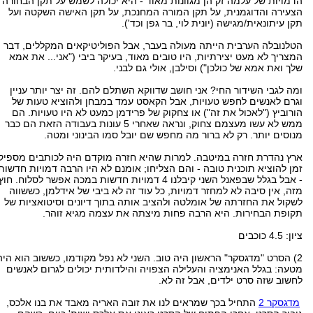
הדמויות של עלמה זק הן מגוונות מאוד - היא יכולה לשמש על תקן הבחורה
הצעירה והדוגמנית, על תקן המורה המחנכת, על תקן האישה השקטה ועל
תקן עיתונאית/מגישה (יונית לוי, בר גפן וכד').
הטלנובלה הערבית הייתה מעולה בעבר, אבל הפוליטיקאים המקללים, דבר
המצריך לא מעט יצירתיות, היו טובים מאוד, בעיקר ביבי ("אני... את אמא
שלך ואת אמא של כולכן") וסילבן, אולי גם לבני.
ומה לגבי השידור החי? אני חושב שדווקא השתלם להם. זה יצר יותר עניין
וגרם לאנשים לחפש טעויות, אבל הקאסט עמד במבחן ולהוציא טעות של
הורוביץ ("לאכול את זה") או צחקוק של פרידמן כמעט לא היו טעויות. הם
ממש לא עשו מעצמם צחוק, ונראה שאחרי 5 עונות בעבודה הזאת הם כבר
מנוסים יותר. רק לא ברור מה מחפש שם יובל סמו הבינוני ומטה.
ארץ נהדרת חזרה במיטבה. למרות שהיא חזרה מוקדם היה לכותבים מספיק
זמן להוציא תוכנית טובה - והם הצליחו; אומנם לא היו הרבה דמויות חדשות
- אבל בגלל שבפאנל השני קיבלנו 4 דמויות חדשות במכה אפשר לסלוח. חוץ
מזה, אין סיבה לא למחזר דמויות, כל עוד זה לא ביבי של אידלמן, כששווה
לשקול את החזרתה של אומלטה ולהציב אותה בתוך דיונים וסיטואציות של
תקופת הבחירות. היא הרבה פחות מיצתה את עצמה מגיא זוהר.
ציון: 4.5 כוכבים
2) הסרט "מדגסקר" הראשון היה טוב. השני לא נפל מקודמו, כששוב הוא היה
מטעה: בגלל האנימציה והעלילה הצפויה והילדותית יכולים לגרום לאנשים
לחשוב שזה סרט ילדים, אבל זה לא.
מדגסקר 2
התחיל בכך שמראים לנו את זובה האריה מאבד את בנו אלכס,