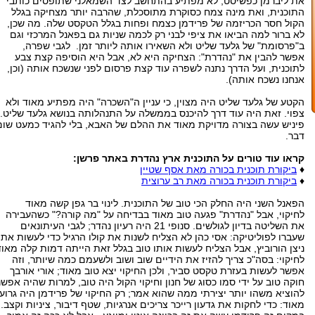
את ליברמן כפשיסט, לא מפתיע בהתחשב לצד השמאלני שתופסים כותבי
התוכנית, ואת מינה צמח כסוקרת מתוסכלת, שהרבה יותר מצחיקה בגלל
הקול חסר הכריזמה של פרידמן כצמח ופחות בגלל הטקסט שלה. מה שכן,
לא ברור למה הביאו את ציפי לבני רק לכמה שניות גם בפאנל המרכזי וגם
ב"פרסומת" של גלעד שליט ולא השאירו אותה ליותר זמן. לגבי שפרה,
אפשר להבין את "נהדרת": הצחיקה היא לא, אבל היא הוסיפה קצת צבע
לתוכנית, ועל הדרך נתנה לשפרה עוד קצת פרסום לפני שנשכח אותה (וכן,
אנחנו נשכח אותה).
הקטע של גלעד שליט היה מצוין, כי עניין ה"השכרה" היה מפתיע מאוד ולא
צפוי. זאת היה עוד דרך להיכנס בממשלה על התנהלותה בנושא גלעד שליט.
פיניש עשה בצורה מדויקת מאוד את ההלם של האבא, בלי להגיד כמעט שום
דבר.
קראו עוד טורים על התוכנית ארץ נהדרת באתר פרשן:
♦
ביקורת תוכנית בכורה מאת אסף שטיין
♦
ביקורת תוכנית בכורה מאת רב ערוצית
הפאנל השני היה החלק הכי טוב של התוכנית. לינוי בר גפן קשה מאוד
לחיקוי, אבל "נהדרת" פגעה טוב מאוד בבדיחה על "מה קורה?" כשהעבירה
את השליטה בדיון לגולשים. סנופי 21 היה רעיון נהדר; לגבי העיתונאים
שעברו לפוליטיקה: אסי כהן לא הצליח לשנות את קולו הרגיל כדי לעשות את
ניצן הורוביץ, אבל הצליח לעשות אותו טוב בגלל זאת הייתה דמות קלה מאוד
לחיקוי: בסה"כ צריך להזיז את הידיים שוב ושוב ולשעמם כמה שיותר, וזה
אפשר לעשות בעזרת טקסט סביר, ולכן החיקוי יצא טוב מאוד; אורי אורבך
חוקה טוב על ידי סמו כסוג של חנון וחיקוי הקול היה טוב, למרות שהיה אפשר
להוציא משהו יותר יצירתי ממה שהוא אמר; רק החיקוי של פרידמן היה גרוע
מאוד: כדי לחקות את גדעון רייכר צריכים אנרגיות, שטף דיבור, ציניות וקצב.