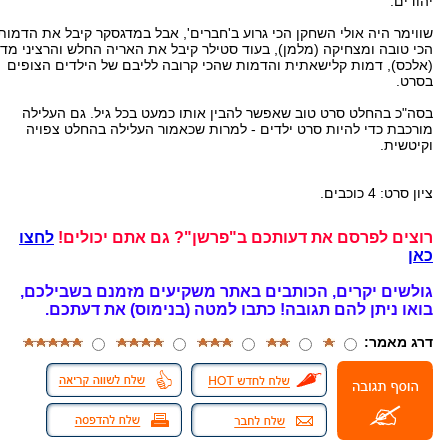
יהודים.
שווימר היה אולי השחקן הכי גרוע ב'חברים', אבל במדגסקר קיבל את הדמות
הכי טובה ומצחיקה (מלמן), בעוד סטילר קיבל את האריה החלש והרציני מדי
(אלכס), דמות קלישאתית והדמות שהכי קרובה לליבם של הילדים הצופים
בסרט.
בסה"כ בהחלט סרט טוב שאפשר להבין אותו כמעט בכל גיל. גם העלילה
מורכבת כדי להיות סרט ילדים - למרות שכאמור העלילה בהחלט צפויה
וקיטשית.
ציון סרט: 4 כוכבים.
רוצים לפרסם את דעותכם ב"פרשן"? גם אתם יכולים!
לחצו
כאן
גולשים יקרים, הכותבים באתר משקיעים מזמנם בשבילכם,
בואו ניתן להם תגובה!
כתבו למטה (בנימוס) את דעתכם.
דרג מאמר: