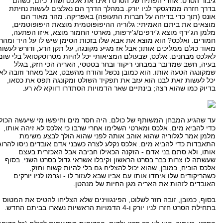
גיבור הסרט. אחרי הפתיח של הסרט ראינו את אלכס ושות' כיום, כשהם
בדרך חזרה ממדגסקר לניו יורק. במהלך הדרך הם נאלצים לעשות נחיתת
אונס (תוך כדי בדיחה על חברות התעופה) באפריקה. מהר מאוד הם
מוצאים את ביתם האמיתי: גלוריה ההיפופוטמית מוצאת היפופוטמים,
מלמן הג'ירף מוצא ג'ירפים/ג'ירפות, מארטי החמור מוצא, איזו הפתעה,
חמורים. ואלכס? הוא מוצא את אבא שלו בזכות הסימן שיש לו על היד ומהר
מאוד כולם ממליכים אותו; אבל אז מגיע מקונגה, על תקן הרע, ודורש לעשות
לאלכס מבחנים. אלכס, שבעולם המציאותי יכל להיות מטרוסקסואל בלי שום
בעיה, חשב שמדובר במבחני ריקוד ובחר בטטסי, האריה הכי חזק, בגלל
שמקונגה הטעה אותו. הוא כמובן נכשל והודח מהשבט, אבל מאחר וזובה לא
יכל לעשות זאת לבנו הוא עזב את תפקיד השולט ומקונגה תפס את כסאו,
בדיוק כמו שהוא רצה; בינתיים שאר הדמויות הסתדרו דווקא לא רע.
עד שהגיע המבחן המשותף של כולם. היה חסר מים וחיפשו מי שיעשה הכול
כדי להביא מים. אלכס ומארטי השלימו אחרי שרבו כי אלכס לא זיהה אותו,
מלמן אמר לגלוריה שהוא אוהב אותה לפני שהוא הולך לבצע משימת
התאבדות כדי להביא מים. אלכס נקלע לצרה כשבני אדם אובדים ניסו להרוג
אותו, ולא סתם בני אדם - הזקנה הכאילו חביבה אבל האכזרית בעצם
שעשתה לו צרות כבר בסרט הראשון וקיבלו אשראי גדול בסרט השני. בסוף
אלכס הוכיח, כמובן, שהוא יכול להצליח גם בלי להיות קשוח וחזק,
כשהריקודים שלו איחדו אותו עם אביו שבא לעזור לו - וגרמו לניו יורקים
האובדים לזהות את האריה מגן החיות של מנהטן.
בסוף, כמובן, זובה חזר לשלוט, הפינגווינים שלא הצליחו להטיס את המטוס
בתחילת הסרט חזרו לניו יורק ו-4 הדמויות הראשיות נשארו בביתם החדש.