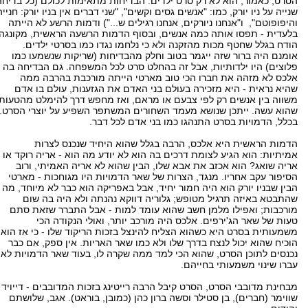
הסרט, כאמור, הוא לא רק סרט ילדים. הבדיחות מתאימות לכולם (כל בדיחה
שנייה על ניו יורק, כמו: "אנשים גסים וקשים", "שני דברים אין בניו יורק: חנייה
והיפופוטם", ו"אנחנו ניורקים, אנחנו רגילים ש...") ודמות הרשע לא הייתה
בלעדית - תפסו אותה כמה אנשים, ובסוף הדמות הרשעה הראשית, מקונגה,
הודח בגלל שחטף מכות מהזקנה ולא כי נלחמו נגדו כמו בסרטי ילדים.
אומנם היה ברור שזה ייגמר בטוב וחלק מהבדיחות (שריקות שנשמעו כמו
פלוצים) היו ילדותיות, אבל זה בהחלט סרט לכל המשפחה. גם הבדיחה בה
אלכס לא מזהה את חברו הכי טוב מארטי הייתה מורכבת בהרבה ממה
שהיא נראית - היא מזכירה בעולם בני האדם את הגזענות, עולם בו אדם
משווה בין אנשים רק לפי צבעם או מראם, ואז מחפש דרך להימלט מהטעות
שהוא עשה. ייתכן שנושא מעמד השחורים המשתפר השפיע על יוצרי הסרט.
בכלל, הדמויות בסרט התנהגו כמו בני אדם לכל דבר.
הדמות הראשית היא אלכס, הרבה בגלל שהוא היחיד שנכנס לצרות
אמיתיות: הוא הגיע לצומת דרכים בה הוא לא יודע מה הוא - אריה רוקד או
אריה שואג? הוא אכזב את אבא שלו, הבין שהוא לא אריה האמיתי, ורוב
הסיפור עקב אחריו. מנגד, הצרות של שאר הדמויות היו מגוחכות - מארטי
הבין שבניו יורק הוא היה חמור יחיד, אבל באפריקה הוא כבר לא מיוחד, מה
שהתבטא באיזה תרגיל מטופש; גלוריה דווקא נהנתה ולא היה בה שום
מורכבות; ואפילו מלמן חשב שהוא עומד למות - אבל התברר שזאת סתם
טעות של שאר הג'ירפים. אלכס היה מורכב יותר, ואולי הנקודה הכי
משמעותית בסרט היא כשהוא הצליח להינצל בזכות הריקוד שלו - כי אז הוא
הוכיח שהוא יכול לנצח בדרך שלו ולא כמו שאר האריות. אין ספק, אם כבר
נכנסים לתוכן הסרט, שהוא הכי למד ממה שקרה לו, בעוד שאר הדמויות לא
עברו שינוי משמעותי בחייהם.
מבחינת מדובבי הסרט, הסרט קיבל הרבה רייטינג בזכות המדובבים - דייויד
שווימר (חברים), בן סטילר וסשה ברון כהן (כמובן, בוראט). אגב, שלושתם