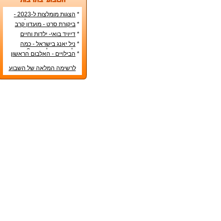
*
הצגות מומלצות ל-2023 -
הרשימה הטובה ביותר!
*
ביקורת סרט - מועדון קרב
*
דייויד בואי- ילדות וחיים
אישיים
*
ניל יאנג בישראל - כמה
עולה כרטיס להופעה?
*
הבילויים - האלבום הראשון
לרשימה המלאה של השבוע