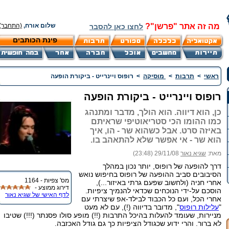
מה זה אתר "פרשן"?
שלום אורח,
(התחבר)
לחצו כאן להסבר
פינת הכותבים
ראשי
>
תרבות
>
מוסיקה
>
רופוס ויינרייט - ביקורת הופעה
רופוס ויינרייט - ביקורת הופעה
כן, הוא דיווה. הוא הולך, מדבר ומתנהג
כמו ההומו הכי סטריאוטיפי שראיתם
באיזה סרט. אבל כשהוא שר - הו, איך
הוא שר - אי אפשר שלא להתאהב בו.
מאת:
שגיא נאור
29/11/08 (23:48)
דרך להופעה של רופוס, יותר נכון במהלך
הסיבובים סביב ההופעה של רופוס בחיפוש נואש
מס' צפיות - 1164
אחרי חניה (ולחשוב שפעם גרתי באיזור...),
דירוג ממוצע -
הוסכם על-ידי הנוכחים שכדאי להנמיך ציפיות.
לדף האישי של שגיא נאור
אחרי הכל, ועם כל הכבוד לבילד-אפ שיצרתי עם
"
עלילות רופוס
", מדובר בדיווה (!), עם לא מעט
מניירות, שעומד להעלות בהיכל התרבות (!!) מופע סולו פסנתר (!!!) שטיבו
לא ברור. והרי ידוע שכגודל הציפיות כך גם גודל האכזבה.