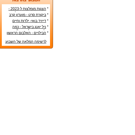
*
הצגות מומלצות ל-2023 -
הרשימה הטובה ביותר!
*
ביקורת סרט - מועדון קרב
*
דייויד בואי- ילדות וחיים
אישיים
*
ניל יאנג בישראל - כמה
עולה כרטיס להופעה?
*
הבילויים - האלבום הראשון
לרשימה המלאה של השבוע