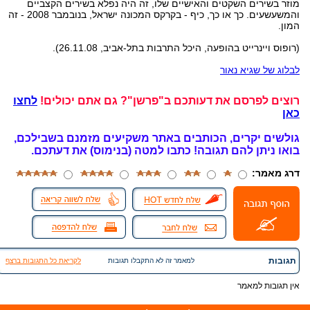
מוזר בשירים השקטים והאישיים שלו, זה היה נפלא בשירים הקצביים
והמשעשעים. כך או כך, כיף - בקרקס המכונה ישראל, בנובמבר 2008 - זה
המון.
(רופוס ויינרייט בהופעה, היכל התרבות בתל-אביב, 26.11.08).
לבלוג של שגיא נאור
רוצים לפרסם את דעותכם ב"פרשן"? גם אתם יכולים!
לחצו
כאן
גולשים יקרים, הכותבים באתר משקיעים מזמנם בשבילכם,
בואו ניתן להם תגובה!
כתבו למטה (בנימוס) את דעתכם.
דרג מאמר:
תגובות
למאמר זה לא התקבלו תגובות
לקריאת כל התגובות ברצף
אין תגובות למאמר