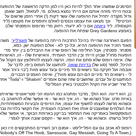
הסימנים שמשהו אחר הולך להיות כאן היו למן הדקה הראשונה של ההופעה,
ובטח הייתי מזהה אותם אם הייתי נמצא באולם. מי, לעזאזל, חשב שאמן
גדול מקנדה יתחיל את ההופעה שלו עשר דקות (!) אחרי הזמן שרשום על
הכרטיס? וכך מצאנו את עצמנו נכנסים לאולם ותופסים את מקומנו (ליד
הקונסולה, ליד
גיאחה
אם כי לא ידעתי, רחוק מדי מרופוס והפסנתר שלו)
באמצע Grey Gardens שפתח את ההופעה.
הפעם האחרונה שהייתי בהיכל התרבות הייתה בהופעה של
פוגורליץ'
. משהו
מאוד הזכיר את ההופעה ההיא, וכל-כך לא - אולם הופעות ישן, כסא,
פסנתר, פסנתרן. אבל החליפה של רופוס שרה את ההבדלים בין יותר מדי
הופעות מחו"ל שבהן הייתי ובין הדבר האמיתי, והאישיות שלו - הו, האישיות
שלו. איפה רופוס שלא סתם את הפה, הרשה לעצמו להתלוצץ עם הקהל על
ההיכל, לספר (סוג של)
בדיחת שואה
, להתענג על חומוס ביפו, לדבר על
אובמה ועל חקיקה נגד נישואים חד מיניים ובעד עונש מוות ("בוי ג'ורג' אמר
לי - נישואים חד מיניים הם-הם עונש מוות"), ואיפה האמנים הכבויים,
המתענגים על עברם, שחושבים שזה שהם אומרים "Shalom" ו-"a
כל שיר ישביע את הקהל הלבנטיני בארץ הגמלים?
כן, הוא דיווה. הוא הולך, מדבר ומתנהג כמו ההומו הכי סטריאוטיפי שראיתם
באיזה סרט. אבל כשהוא שר - הו, איך הוא שר - אי אפשר שלא להתאהב בו.
וכשהוא מרשה לעצמו לחשוף את עצמו, את הזיופים והבעיות המשפחתיות,
את הצלמים שמעצבנים אותו ואת האהבה העצמית, את הקושי בלהיות גבר
הומוסקסואל באמריקה ואת המחסור בבייקון בארוחת הבוקר, אי אפשר שלא
ליפול ברשתו. וכשהוא שר - הו, איך הוא שר - הקסם שובה אותך לגמרי.
רופוס לא אכזב גם עם הפלייליסט - אמנם רוב השירים המתבקשים היו כאן
(Nobody's Off The Hook, Sansoucie, Gay Messiah, Going To A Town,