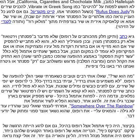
Hallelujah כמובן, California, Cigarettes and Chocholate Milk), אבל 
לא חושש לפסוח על "להיטים" כמו Greek Song או Vibrate, להכניס שירים
מ"
Rufus Does Judy
" (כשעל הפסנתר אמו,
קייט מקגריגל
, גם אם לרגע כל
העניין נראה כמו אלתורים על הפסנתר אחרי ארוחת יום שבת), או שיר של
אמא או קלאסיקה אירית או שיר בצרפתית מתוך "מולאן רוז'" (ותודה
לקנדי
על הזיהוי).
גיא
כתב
(ותיקן חלק מהכותבים על רופוס) שלא מדובר ב"פסנתרן וירטואוז"
אלא רק בפסנתרן מצוין. ובכן פוגורליץ' הוא לא, והוא לא מתבייש להפסיק
שיר אם הוא מזייף או אם בחורות רוקדות מול עיניו ומצחיקות אותו או אם
המיקרופון לא עומד לו במקום הנכון, אבל במשך שעתיים אתמול (לא כולל
"עשר דקות הפסקה" באמצע ההופעה שהפכו כמובן לחצי שעה) הוא החזיק
את הקהל החם (ומרובה הסלבז) מרוגש ומשולהב עם "רק" פסנתר או גיטרה,
ואנחנו הרי באנו בלי ציפיות.
"מה הוא שר?", שאלו אותי רבים וטובים כשאמרתי שאני הולך להופעה של
רופוס. "לא משמיעים אותו ברדיו", עניתי בבוז בדרך-כלל. כי לרופוס יש יופי
של שירים, עם לחנים כובשים ומילים שנונות, אבל הוא לא פוזל לרדיו. הוא
כותב שירים לפסנתר, הוא לא קופא על השמרים ויש לו רפרטואר של שירים
נפלאים, ונדמה היה - לפחות אתמול בהיכל - שיש מספיק אנשים בארץ
שכבר גילו את זה. ולרגע אחד, כשהוא הפליא לשיר אתמול את
"
Somewhere Over The Rainbow
", אמרתי לעצמי שאולי טוב שהרדיו עוד
לא גילה - והמאיס עליי - את רופוס, שהוא נשאר אוצר סמוי ומתוק של יודעי
דבר.
בקיצור, היה כיף אתמול אצל רופוס בהיכל, גם אם לרגע הייתה הרגשה של
קרקס. "בקרקס כיף!", הכריזה אמא של רופוס באחד הקטעים שלהם ביחד,
ורופוס היה אתמול מנהל הזירה, הליצן והאריה גם יחד. זה אולי קצת נראה