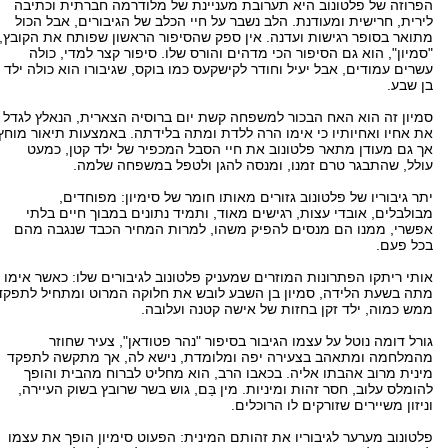
הפרוזה של פלטונוב היא תערובת מעניינת של מלודרמה חברתית וכתיבה
לירית, חרישית ומעודנת. הלב נשבר על חיי הכלב של הגיבורים, אבל הכול
מתואר בסופר רגישות ועדנה. אין ספק שהסיפור הראשון שפותח את הקובץ,
"סמיון", הוא גם הסיפור הכי מדהים והורס שלו. סיפור קצר למדי, כולה
עשרים עמודים, אבל יעיל וחודר לקישקעס כמו בוקס, שגיבורו הוא כולה ילד
בן שבע.
סמיון זה הוא האח הבכור למשפחה קשת יום ברוסיה הצארית, הנאלץ לגדל
את אחיו ואחיותיו כי אימו הרה ללדת ומתה בלידתה. באמצעות תיאור מוחץ
אך גם מעודן מתאר פלטונוב את חיי הסבל המכפיר של ילד קטן, כמעט
עולל, שהתבגר טרם זמנו, ומנסה להגן ולטפל במשפחה שלמה.
יתר גיבוריו של פלטונוב גזורים מאותו חומר של סימיון: מפוחדים,
מבולבלים, אובדי עצות, רגישים מאוד, ותמיד נתונים במבוך חיים בלתי
אפשרי, ממנו הם מנסים להפיק משהו, למרות המחיר הכבד שנגבה מהם
בכל פעם.
אותי ריתקו הפתרונות המוזרים שמעניק פלטונוב לגיבורים שלו: כאשר אימו
מתה בשעת הלידה, סמיון בן השבע לובש את חלוקה המרוט ומתחיל לתפקד
ממש כמוה, ילד זקן בחזות של אישה קטנה ועלובה.
גורל דומה נוטל על עצמו הגיבור בסיפור "נהר פטודאן", צעיר שחוזר
מהמלחמה ומתאהב בצעירה יפה ומלומדת, נישא לה, אך מתקשה לתפקד
מינית מרוב אהבתו אליה. בכאבו הרב, הוא מחליט לברוח מהבית והופך
להומלס עלוב, חסר זהות ומיניות. מין בַּם, גוש בשר שרובץ בשוק העיירה,
וניזון משיירים שזורקים לו הרוכלים.
פלטונוב מערער לגיבוריו את זהותם המינית: הפעוט סימיון הופך את עצמו