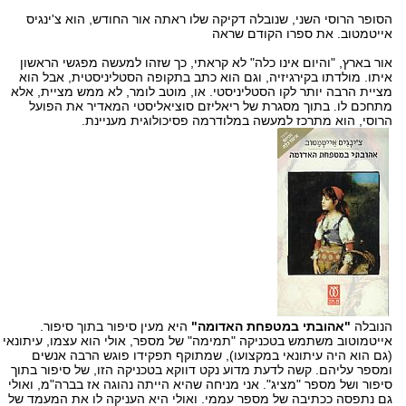
הסופר הרוסי השני, שנובלה דקיקה שלו ראתה אור החודש, הוא צ'ינגיס
אייטמטוב. את ספרו הקודם שראה
אור בארץ, "והיום אינו כלה" לא קראתי, כך שזהו למעשה מפגשי הראשון
איתו. מולדתו בקירגיזיה, וגם הוא כתב בתקופה הסטליניסטית, אבל הוא
מציית הרבה יותר לקו הסטליניסטי. או, מוטב לומר, לא ממש מציית, אלא
מתחכם לו. בתוך מסגרת של ריאליזם סוציאליסטי המאדיר את הפועל
הרוסי, הוא מתרכז למעשה במלודרמה פסיכולוגית מעניינת.
הנובלה
"אהובתי במטפחת האדומה"
היא מעין סיפור בתוך סיפור.
אייטמוטוב משתמש בטכניקה "תמימה" של מספר, אולי הוא עצמו, עיתונאי
(גם הוא היה עיתונאי במקצועו), שמתוקף תפקידו פוגש הרבה אנשים
ומספר עליהם. קשה לדעת מדוע נקט דווקא בטכניקה הזו, של סיפור בתוך
סיפור ושל מספר "מציג". אני מניחה שהיא הייתה נהוגה אז בברה"מ, ואולי
גם נתפסה ככתיבה של מספר עממי. ואולי היא העניקה לו את המעמד של