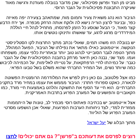
מביט מן הצד ופרשן פסיכולוגי, שכן מדובר בנובלה מעודנת ורגישה מאוד
שעיקרה התבוננת פסיכולוגית על הגבר הרוסי.
הגיבור הוא נהג משאית צעיר וחמום מוח, שמתאהב בצעירה יפה מאיזה
כפר, ובניגוד לרצון הוריה נישא לה ולוקח אותה הרחק מכפרה. אך ירח הדבש
קצר מאוד, כי הבעל שנוסע כל הזמן לפרנסתו, מתחיל לנהל חיי הוללת
המידרדרים מרגע לרגע, עד שאשתו ותינוקו נוטשים אותו.
יש בנובלה הזו משהו תמים, שאולי נכתב מתוך התרצות לקו הסטליניסטי
הנוקשה. אייטמוטוב כאילו מתאר את נפילתו של הגיבור, הפועל המהולל,
מתוך הטפה לגבר הסובייטי לנהוג טוב יותר ובאחריות כלפי עצמו, משפחתו
ועמו. מצד שני, נבנה כאן תיאור מרתק בתובנה הפסיכולוגית שלו על הגבר
כגבר: על כמיהתו לחיי הרפתקאות, על נטייתו לאלימות, על הכמיהה לכיבוש
כמה שיותר נשים, ועל המחיר החברתי שהוא משלם בשל טבעו הפראי.
כמו אצל פלטונוב, גם כאן ניתן לפרש את המלודרמה הרומנטית הפשוטה
לכאורה, כאקט ספרותי חתרני: הגיבור מממש את עצמו במחיר מרד בתקנים
החברתיים. הוא חיי עד הסוף את התשוקה והלהט באמצעות חיי מורד, כמו
הקאובויים והפושעים של המערב הפרוע בתרבות האמריקנית.
אצל אייטמטוב יש בכתיבה פאתוס רוסי מכמיר לב, טונות של היתממות
ממזרית למדי, לצד ניחוחות הערבות הפרועות, שאולי אכן הושפעו מסרטי
המערב הפרוע של הוליווד.
מתוך הבלוג של
יעל ישראל
רוצים לפרסם את דעותכם ב"פרשן"? גם אתם יכולים!
לחצו