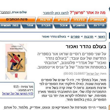
מה זה אתר "פרשן"?
שלום אורח,
(התחבר)
לחצו כאן להסבר
פינת הכותבים
ראשי
>
תרבות
>
ספרים
>
בעולם נהדר ואכזר
בעולם נהדר ואכזר
על שני ספרים רוסיים שראו אור בספריה
החדשה של עם עובד: "בעולם נהדר
ואכזר" של אנדריי פלטונוב, "אהובתי
במטפחת אדומה" של צ'יגניס אייטמטוב.
מאת:
יעל ישראל
31/08/07 (00:00)
מוזר, אבל במהלך חיי, היו לי שנים של סופרים
מארצות שונות. כאילו חילקתי את הסופרים לפי
מס' צפיות - 915
ארצות מוצאם. נראה לי שזה קרה בשל איזו
דירוג ממוצע -
התמכרות קלה שלי. אם התאהבתי בסופר מארץ
לדף האישי של יעל ישראל
מסוימת, ישר התחלתי לקרוא את יתר בני עמו
הסופרים, במין בולמוס מוזר.
בנעוריי הייתי מטורפת על האמריקאים: ונוגוט, אפדייק, מלמוד, כל אותם