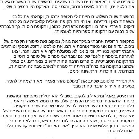
סופרים שהיו נורא אופנתיים בשנות השבעים. בראשית שנות העשרים גיליתי
את הלטיניים, וחורחה לואיס בורחס, ורגס יוסה ומארקס היו הנסיכים שלי.
בראשית שנות השלושים הייתה לי תקופה גרמנית, וקראתי את כל בני
משפחת מאן וידידיהם. ואז הייתה תקופה אנגלית קלאסית עם כל כתבי
דיקנס, הארדי ואחרים. ותקופה צרפתית, כמובן, ותקופה רוסית. כך העברתי
שנים רבות עם "תקופות ספרותיות לאומיות".
בתקופה הרוסית אהבתי בעיקר את גוגול, נבוקוב ואת סיפוריו הקצרים של
צ'כוב. עד היום אני מאוד אוהבת אותם. את טולסטוי, דוסטויבסקי וטורגנייב
אהבתי דווקא בנעוריי, וכיום אני לא מסוגלת לקרוא אותם. והנה, יצאו
לאחרונה ב"ספריה לעם" של עם עובד שני ספרים של סופרים רוסיים
מהתקופה הסובייטית. סופרים הרבה פחות ידועים מאחרים, גם בגלל
שכתבו בתקופה בה ברה"מ הייתה די סגורה למערב מבחינה תרבותית.
מבחינתי, זו היכרותי הראשונה עימם.
את אנדריי פלטונוב שכתב את "בעולם נהדר ואכזר" מאוד שמחתי להכיר.
במערב הוא ידוע הרבה פחות מבני
דורו איסק באבל ומיכאיל בולגקוב. בשבילי הוא תגלית מקסימה ומרגשת.
בייחוד התאהבתי בסיפורים הקצרים שלו, שהם ממש מעשה ידי אמן.
פלטונוב כתב באותו צער מכמיר לב על העוני של התושבים בתקופה
הצארית, כמו גם בתקופה הסובייטית. כאשר כתב על האריסים העניים של
ימי הצאר, כולם אהבו ושיבחו אותו, אבל כשעבר לתאר את הדלות הנוראית
בתקופה הסובייטית, שהייתה זהה לדלות בימי הצאר, כבר לא היה חביב
המשטר. בתוך שלוש שנים הוא הפך "אויב הציבור" ויצירותיו קורעות הלב
נאסרו לפרסום.