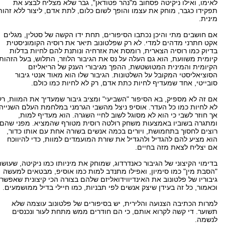
לאימו, ואילו ניקיטה פסחוב מ"נהר פטודאן", גבר שלא מצליח לבצע את
תפקידו כגבר, מוחק את עצמו והופך לשום כלום, לתת אדם, ליצור ללא זהות
מינית.
אם חושבים מתי והיכן נכתבו הסיפורים, תחת ידו הקשה של סטלין, מגלים
אקט חתרני מדהים למדי. לא רק שפלטונוב תיאר את רוסיה הקומוניסטית
בדיוק כמו רוסיה הצארית, רומסת את אזרחיה ונותנת להם לחיות בדלות
קיומית משוועת, הוא גם העלה על נס את הגיבור הלוזר, התלוש, בעל הזהות
הקיומית והמינית המטושטשת, ההפך מגיבורי הענק של הריאליזם
הסוציאליסטי המקובל על השלטונות. הגיבור שלו הוא מאוד אנטי גיבור
סובייטי, אחד שמעדיף לחיות כתת אדם, רק לא לחיות כמו כולם.
אם זה לא מספיק, בא הסיפור "השביעי" ומציב גיבור שמעדיך את המוות, רק
לא לחיות כמו כל העדר. אוסיפ ניצל מהשבי הגרמני במלחמת העלם השנייה,
אך חוזר לשבי כי הוא לא מסוגל לשוב לחיי השגרה. הוא מעדיף למות,
ומתגרה בשוביו באמצעות משחק רולטה רוסית מטורף שהמציא. מפני שהם
רוצים לחסוך בתחמושת, ויורים בכמה אנשים בשורה אחת עם אותו כדור,
הוא מציע להם להגדיל ולהגדיל את שורת המועמדים למוות, כדי להיווכח
אם יצליח לצאת מזה בחיים.
בדימוי הקיצוני של הגיבור כאנדרדוג, שמוחק את מיניותו כמו ניקיטה, שעושה
"הסבת מין" כמו סימיון, ואפילו מתנדב למות כמו אוסיפ, מבטאים למעשה
גיבוריו של פלטונוב את האינדיווידואליזם שלהם בצורה הכי קיצונית שאפשר.
וכאמור, כל זה בעידן שיצק אנשים לפי תבניות, כמו חיילי בדיל ממושמעים.
למרות הכתיבה הצנועה והלירית, יש בסיפורים של פלטונוב עוצמה שלא
תשוער. די קשה לקרוא אותם, כי הם חודרים ממש מתחת לעור ונכנסים
לנשמה.