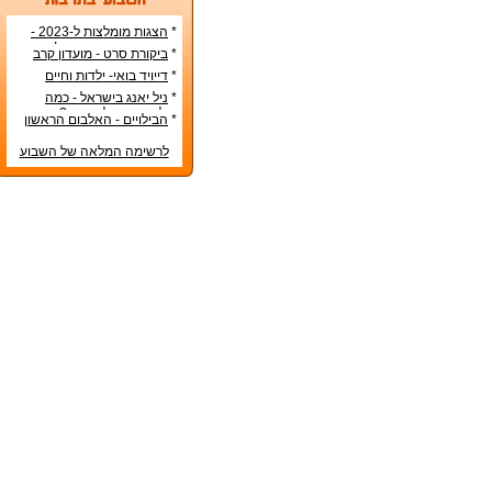
*
הצגות מומלצות ל-2023 -
הרשימה הטובה ביותר!
*
ביקורת סרט - מועדון קרב
*
דייויד בואי- ילדות וחיים
אישיים
*
ניל יאנג בישראל - כמה
עולה כרטיס להופעה?
*
הבילויים - האלבום הראשון
לרשימה המלאה של השבוע